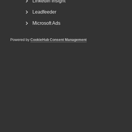
LinkedIn Insight
Leadfeeder
Forum och nätverk
Microsoft Ads
Powered by
CookieHub Consent Management
Som medlem i ett förbund inom Almega går
du våra kurser och utbildningar till
medlemspris!
POPULÄRT