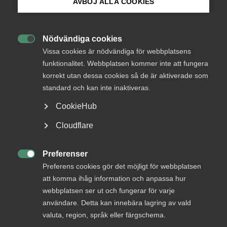
AVBÖJ ALLA COOKIES
Bli medlem
Kurser och
Nödvändiga cookies

Logga in på Arbetsgivarguiden
Vissa cookies är nödvändiga för webbplatsens
aktiviteter
funktionalitet. Webbplatsen kommer inte att fungera
korrekt utan dessa cookies så de är aktiverade som
Sök på almega.se
standard och kan inte inaktiveras.
Almega har ett gediget utbud av kurser och
CookieHub
aktiviteter. Här ser du alla aktuella utbildningar.
Press
Cloudflare
In English
Alla kurser och aktiviteter
Cookie-inställningar
Preferenser

Preferens cookies gör det möjligt för webbplatsen
att komma ihåg information och anpassa hur
Osäker på vilken kurs du ska
webbplatsen ser ut och fungerar för varje
välja?
användare. Detta kan innebära lagring av vald
valuta, region, språk eller färgschema.