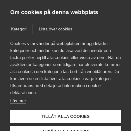
Almega
Förbund
Om cookies på denna webbplats
Almega Tjänste­förbunden
Om Almega
Kategori
Lista över cookies
Almega Tjänste­företagen
Aktuellt
Cookies vi använder på webbplatsen är uppdelade i
Almega Utbildning
kategorier och nedan kan du läsa vad de innebär och
Innovations­företagen
tacka ja eller nej till alla cookies eller vissa av dem. När du
Medlemskapet
avaktiverar kategorier som tidigare har aktiverats kommer
Kompetens­företagen
alla cookies i den kategorin tas bort från webbläsaren. Du
Mina sidor
kan även se en lista över alla cookies i varje kategori
Medie­företagen
tillsammans med detaljerad information i cookie-
Kontakt
Säkerhets­företagen
deklarationen.
Läs mer
Tåg­företagen
Kurser & utbildningar
Vård­företagarna
TILLÅT ALLA COOKIES
Påverkansarbete