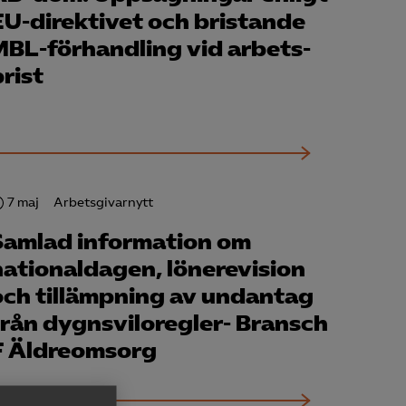
EU-direktivet och bristande
MBL-förhandling vid arbets­
rist
7 maj
Arbetsgivarnytt
Samlad information om
national­dagen, lönerevision
och tillämpning av undantag
från dygnsviloregler- Bransch
F Äldreomsorg