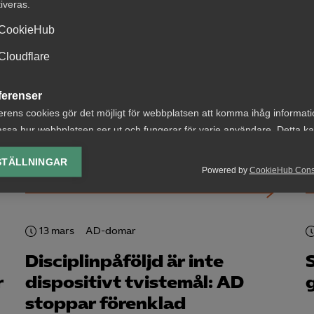
tiveras.
CookieHub
Cloudflare
20 mars
AD-domar
AD: Värvningsförbud
T
ferenser
omfattas inte av 2015 års
erens cookies gör det möjligt för webbplatsen att komma ihåg informat
avtal om konkurrensklausuler
ssa hur webbplatsen ser ut och fungerar för varje användare. Detta k
ing av vald valuta, region, språk eller färgschema.
STÄLLNINGAR
Powered by
CookieHub Con
lys-cookies
yseringscookies hjälper oss förbättra webbplatsen genom att samla oc
rmation om hur den används.
13 mars
AD-domar
Google Analytics
Disciplinpåföljd är inte
Microsoft Clarity
r
dispositivt tvistemål: AD
stoppar förenklad
knadsförings-cookies