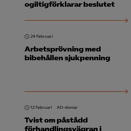

ogiltigförklarar beslutet
Mark
visa
24 februari
Arbetsprövning med
bibehållen sjukpenning
12 februari
AD-domar
Tvist om påstådd
förhandlingsvägran i