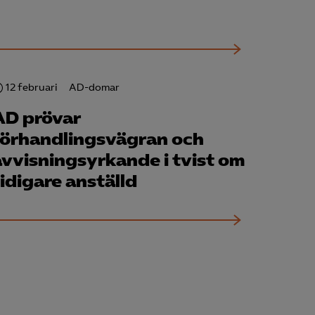
för att kunna
12 februari
AD-domar
AD prövar
förhandlingsvägran och
avvisningsyrkande i tvist om
tidigare anställd