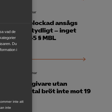
24 april
AD-domar
Varsel om blockad ansågs
illräckligt tydligt – inget
äsa vad de
brott mot 45 § MBL
 kategorier
läsaren. Du
formation i
20 mars
AD-domar
AD: Arbetsgivare utan
kollektivavtal bröt inte mot 19
a § MBL
kommer inte att
an inte