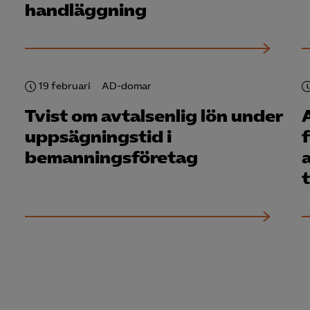
handläggning
nadsförings-cookies används för att spåra gester på olika webbplatser 
 relevanta och engagerande annonser.
Google Ads
Meta Pixel
19 februari
AD-domar
YouTube
Tvist om avtalsenlig lön under
LinkedIn Insight
uppsägningstid i
bemannings­företag
Leadfeeder
Microsoft Ads