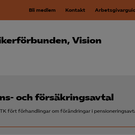
Bli medlem
Kontakt
Arbetsgivargui
kerförbunden, Vision
s- och försäkringsavtal
PTK fört förhandlingar om förändringar i pensioneringsavt