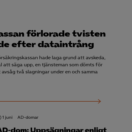
Kurser & utbildningar
Påverkansarbete
assan förlorade tvisten
e efter dataintrång
Bli medlem
rsäkringskassan hade laga grund att avskeda,
Logga in på
käl att säga upp, en tjänsteman som dömts för
Arbetsgivarguiden
t avsåg två slagningar under en och samma
Sök på almega.se
Press
In English
1 juni
AD-domar
Cookie-inställningar
AD-dom: Uppsägningar enligt