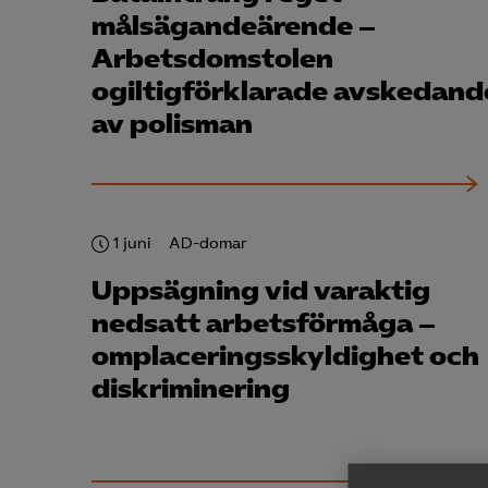
målsägandeärende –
Arbetsdomstolen
ogiltigförklarade avskedand
av polisman
1 juni
AD-domar
Uppsägning vid varaktig
nedsatt arbetsförmåga –
omplaceringsskyldighet och
diskriminering