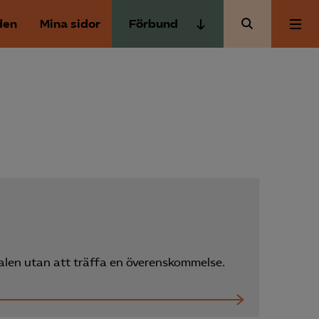
den
Mina sidor
Förbund
Almega Tjänste­förbunden
Om Almega
Almega Tjänste­företagen
Almega Utbildning
Aktuellt
Innovations­företagen
Kompetens­företagen
Medlemskapet
Medie­företagen
Säkerhets­företagen
Mina sidor
Tåg­företagen
alen utan att träffa en överenskommelse.
Kontakt
Vård­företagarna