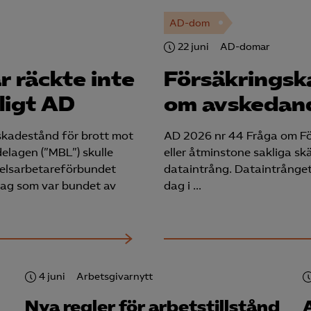
AD-dom
22 juni
AD-domar
r räckte inte
Försäkringsk
ligt AD
om avskedand
skadestånd för brott mot
AD 2026 nr 44 Fråga om Fö
lagen (”MBL”) skulle
eller åtminstone sakliga s
elsarbetareförbundet
dataintrång. Dataintrånge
lag som var bundet av
dag i …
4 juni
Arbetsgivarnytt
Nya regler för arbetstillstånd