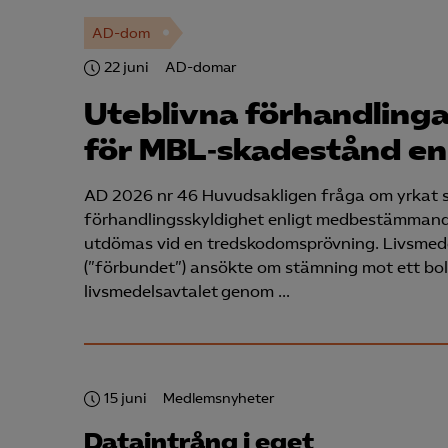
AD-dom
22 juni
AD-domar
Uteblivna förhandlinga
för MBL‑skadestånd en
AD 2026 nr 46 Huvudsakligen fråga om yrkat 
förhandlingsskyldighet enligt medbestämmande
utdömas vid en tredskodomsprövning. Livsmed
(”förbundet”) ansökte om stämning mot ett bo
livsmedelsavtalet genom …
15 juni
Medlemsnyheter
Dataintrång i eget