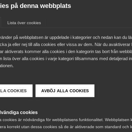
es på denna webbplats
7 maj
AD-domar
Lista över cookies
Tvist om anställningens
v
upphörande, föreningsrätt
t
vänder på webbplatsen är uppdelade i kategorier och nedan kan du l
a
och skadestånd enligt LAS
ka ja eller nej till alla cookies eller vissa av dem. När du avaktiverar
ar aktiverats kommer alla cookies i den kategorin tas bort från webb
och MBL
 lista över alla cookies i varje kategori tillsammans med detaljerad in
tionen.
27 mars
AD-domar
LLA COOKIES
AVBÖJ ALLA COOKIES
Behandling av
belastningsregisterutdrag i
vändiga cookies
strid med GDPR, tvist i
a cookies är nödvändiga för webbplatsens funktionalitet. Webbplatsen 
Arbetsdomstolen
era korrekt utan dessa cookies så de är aktiverade som standard och k