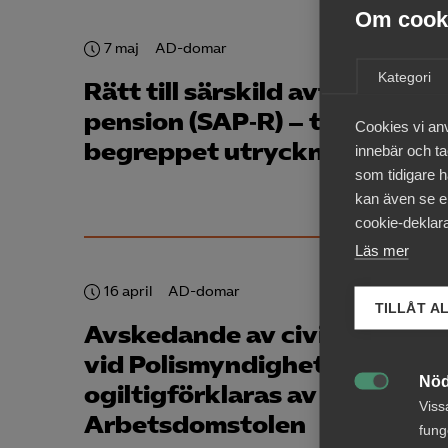
Om cooki
7 maj
AD-domar
Kategori
Rätt till särskild avtals­
pension (SAP‑R) – tolkning a
Cookies vi an
begreppet utryckningsstyrk
innebär och tac
som tidigare h
kan även se en
cookie-deklara
Läs mer
16 april
AD-domar
TILLÅT A
Avskedande av civilanställd
vid Polis­myndigheten
Nöd
ogiltigförklaras av

Viss
Arbetsdomstolen
fung