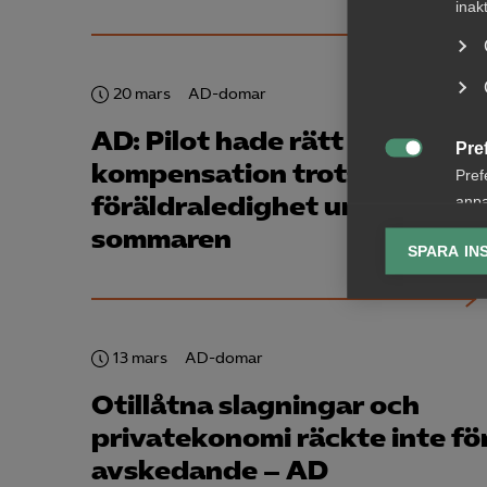
inak
20 mars
AD-domar
AD: Pilot hade rätt till
Pre

kompensation trots
Pref
föräldraledighet under
anpa
lagr
sommaren
SPARA IN
Ana

Anal
info
13 mars
AD-domar
Otillåtna slagningar och
privatekonomi räckte inte fö
avskedande – AD
Mar