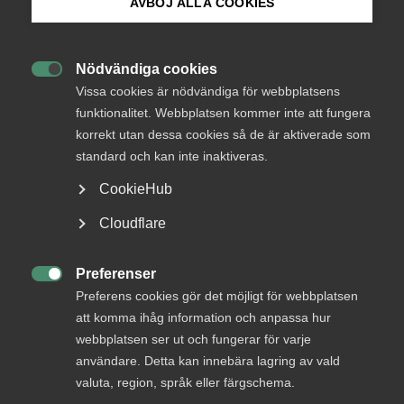
AVBÖJ ALLA COOKIES
Bli medlem
Endast tillgänglig för
Nödvändiga cookies
medlemmar

Logga in på Arbetsgivarguiden
Vissa cookies är nödvändiga för webbplatsens
funktionalitet. Webbplatsen kommer inte att fungera
korrekt utan dessa cookies så de är aktiverade som
Sök på almega.se
standard och kan inte inaktiveras.
Logga in
CookieHub
Press
Cloudflare
Bli medlem
In English
Cookie-inställningar
Preferenser

Preferens cookies gör det möjligt för webbplatsen
att komma ihåg information och anpassa hur
webbplatsen ser ut och fungerar för varje
användare. Detta kan innebära lagring av vald
valuta, region, språk eller färgschema.
DU KANSKE OCKSÅ ÄR INTRESSERAD AV