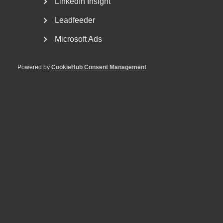
LinkedIn Insight
Leadfeeder
Microsoft Ads
Powered by
CookieHub Consent Management
Sjuk under semestern – en guide
till arbetsgivare
Rätten att byta semester mot sjuklön Om en
medarbetare blir sjuk under semesterledigheten har
personen...