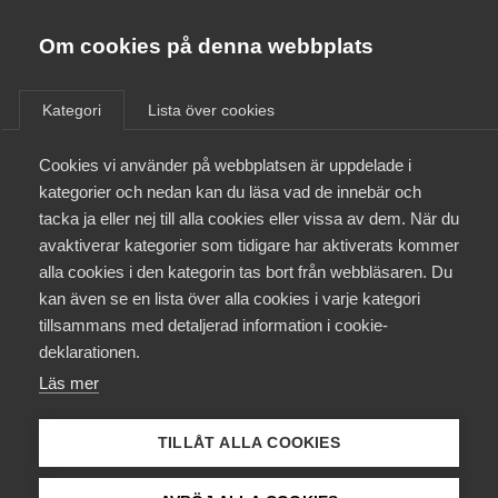
Almega
Förbund
Om cookies på denna webbplats
Almega Tjänste­förbunden
/
Aktuellt
/
Arbetsgivarnytt
/
Om Almega
Kategori
Lista över cookies
Almega Tjänste­företagen
Aktuellt
Cookies vi använder på webbplatsen är uppdelade i
Almega Utbildning
Samlad information om
kategorier och nedan kan du läsa vad de innebär och
national­dagen, lönerevision
Innovations­företagen
tacka ja eller nej till alla cookies eller vissa av dem. När du
Medlemskapet
och tillämpning av undantag
avaktiverar kategorier som tidigare har aktiverats kommer
Kompetens­företagen
från dygnsviloregler- Bransch
alla cookies i den kategorin tas bort från webbläsaren. Du
Mina sidor
kan även se en lista över alla cookies i varje kategori
Medie­företagen
F Äldreomsorg
tillsammans med detaljerad information i cookie-
Kontakt
Säkerhets­företagen
deklarationen.
Läs mer
Tåg­företagen
Okategoriserade
7 maj
Arbetsgivarnytt
Kurser & utbildningar
Vård­företagarna
TILLÅT ALLA COOKIES
Påverkansarbete