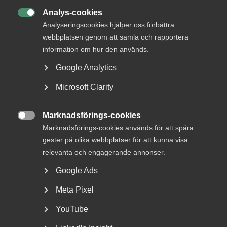
DETTA?
Analys-cookies

Analyseringscookies hjälper oss förbättra
webbplatsen genom att samla och rapportera
information om hur den används.
Google Analytics
Microsoft Clarity
Marknadsförings-cookies
Nationaldagen på en lördag kan

Marknadsförings-cookies används för att spåra
ge annan ledig dag
gester på olika webbplatser för att kunna visa
relevanta och engagerande annonser.
Annandag pingst ersattes 2005 som helgdag av
Google Ads
nationaldagen. Till skillnad från annandag pingst som
alltid...
Meta Pixel
YouTube