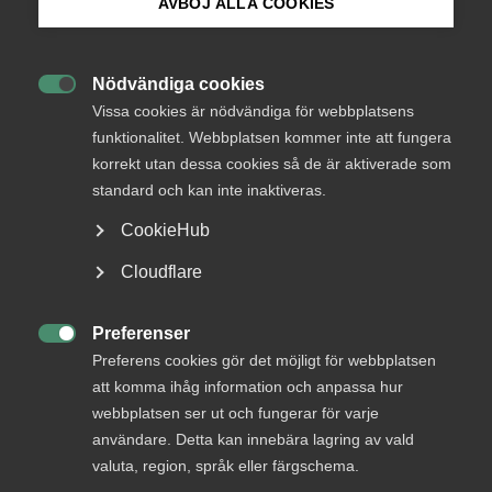
AVBÖJ ALLA COOKIES
Bli medlem
AD-dom
Nödvändiga cookies

Logga in på Arbetsgivarguiden
Vissa cookies är nödvändiga för webbplatsens
22 juni
AD-domar
funktionalitet. Webbplatsen kommer inte att fungera
Uteblivna förhandlingar räckte
korrekt utan dessa cookies så de är aktiverade som
Sök på almega.se
inte för MBL‑skadestånd enligt
standard och kan inte inaktiveras.
AD
CookieHub
AD 2026 nr 46 Huvudsakligen fråga om yrkat skadestånd
Press
Cloudflare
för brott mot förhandlingsskyldighet enligt
In English
medbestämmandelagen (”MBL”) skulle utdömas vid en
Cookie-inställningar
tredskodomsprövning. Livsmedelsarbetareförbundet
Preferenser

(”förbundet”) ansökte om stämning mot ett bolag som var
Preferens cookies gör det möjligt för webbplatsen
bundet av livsmedelsavtalet genom …
att komma ihåg information och anpassa hur
webbplatsen ser ut och fungerar för varje
användare. Detta kan innebära lagring av vald
valuta, region, språk eller färgschema.