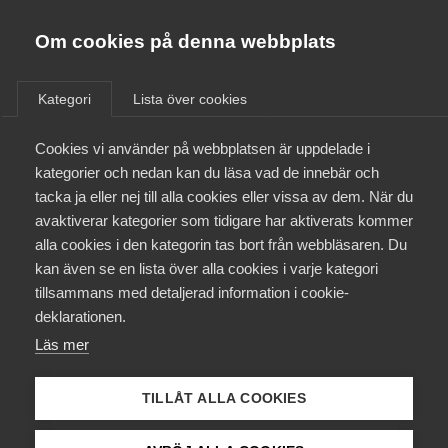
Almega
Förbund
Om cookies på denna webbplats
Almega Tjänste­förbunden
Om Almega
Kategori
Lista över cookies
Falck Hälsopartner -
Almega Tjänste­företagen
Företagsavtal - Läkarförbundet
Aktuellt
Cookies vi använder på webbplatsen är uppdelade i
Almega Utbildning
kategorier och nedan kan du läsa vad de innebär och
Innovations­företagen
tacka ja eller nej till alla cookies eller vissa av dem. När du
Medlemskapet
avaktiverar kategorier som tidigare har aktiverats kommer
Kompetens­företagen
alla cookies i den kategorin tas bort från webbläsaren. Du
Mina sidor
1 juli
Arbetsgivarnytt
kan även se en lista över alla cookies i varje kategori
Medie­företagen
tillsammans med detaljerad information i cookie-
Uppsägning av pensions- och
Kontakt
Säkerhets­företagen
deklarationen.
försäkringsavtal
Läs mer
Tåg­företagen
Kurser & utbildningar
Under våren har Svenskt Näringsliv, LO och PTK fört
Vård­företagarna
förhandlingar om förändringar i pensioneringsavtalen utan
TILLÅT ALLA COOKIES
Påverkansarbete
att träffa en överenskommelse.