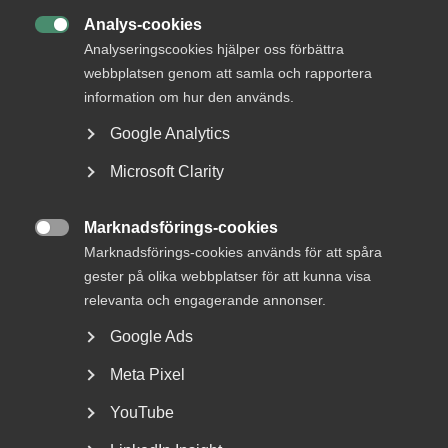
AD-dom
Analys-cookies
22 juni

AD-domar
Analyseringscookies hjälper oss förbättra
Försäkringskassan förlorade
webbplatsen genom att samla och rapportera
tvisten om avskedande efter
information om hur den används.
dataintrång
Google Analytics
AD 2026 nr 44 Fråga om Försäkringskassan hade laga
Microsoft Clarity
grund att avskeda, eller åtminstone sakliga skäl att säga
upp, en tjänsteman som dömts för dataintrång.
Marknadsförings-cookies
Dataintrånget avsåg två slagningar under en och samma

Marknadsförings-cookies används för att spåra
dag i …
gester på olika webbplatser för att kunna visa
relevanta och engagerande annonser.
Google Ads
15 juni
Medlemsnyheter
Meta Pixel
Dataintrång i eget
YouTube
målsägandeärende –