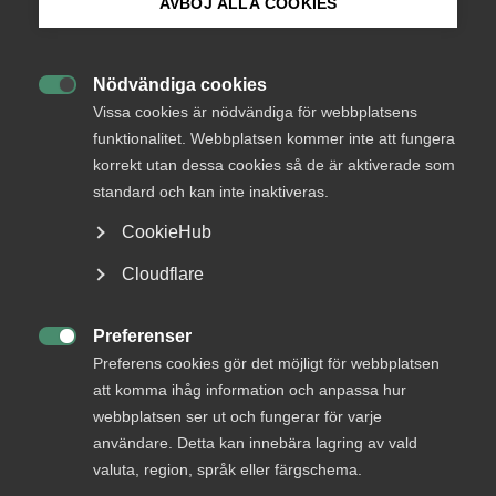
AVBÖJ ALLA COOKIES
Bli medlem
AD-dom
Nödvändiga cookies
22 juni
AD-domar

Logga in på Arbetsgivarguiden
Vissa cookies är nödvändiga för webbplatsens
Uteblivna förhandlingar räckte
funktionalitet. Webbplatsen kommer inte att fungera
inte för MBL‑skadestånd enligt
korrekt utan dessa cookies så de är aktiverade som
Sök på almega.se
AD
standard och kan inte inaktiveras.
CookieHub
AD 2026 nr 46 Huvudsakligen fråga om yrkat skadestånd
för brott mot förhandlingsskyldighet enligt
Press
Cloudflare
medbestämmandelagen (”MBL”) skulle utdömas vid en
In English
tredskodomsprövning. Livsmedelsarbetareförbundet
(”förbundet”) ansökte om stämning mot ett bolag som var
Cookie-inställningar
Preferenser
bundet av livsmedelsavtalet genom …

Preferens cookies gör det möjligt för webbplatsen
att komma ihåg information och anpassa hur
webbplatsen ser ut och fungerar för varje
användare. Detta kan innebära lagring av vald
AD-dom
valuta, region, språk eller färgschema.