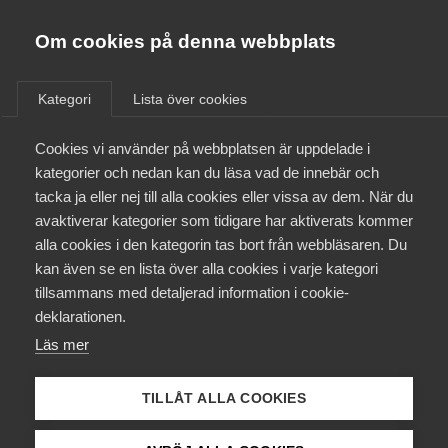
Almega
Förbund
Om cookies på denna webbplats
Almega Tjänste­förbunden
Om Almega
Kategori
Lista över cookies
Dalslands kanal - Företagsavtal
Almega Tjänste­företagen
Aktuellt
Cookies vi använder på webbplatsen är uppdelade i
Almega Utbildning
kategorier och nedan kan du läsa vad de innebär och
Innovations­företagen
tacka ja eller nej till alla cookies eller vissa av dem. När du
Medlemskapet
avaktiverar kategorier som tidigare har aktiverats kommer
Kompetens­företagen
1 juli
Arbetsgivarnytt
alla cookies i den kategorin tas bort från webbläsaren. Du
Mina sidor
Uppsägning av pensions- och
kan även se en lista över alla cookies i varje kategori
Medie­företagen
tillsammans med detaljerad information i cookie-
försäkringsavtal
Kontakt
Säkerhets­företagen
deklarationen.
Under våren har Svenskt Näringsliv, LO och PTK fört
Läs mer
Tåg­företagen
Kurser & utbildningar
förhandlingar om förändringar i pensioneringsavtalen utan
Vård­företagarna
att träffa en överenskommelse.
TILLÅT ALLA COOKIES
Påverkansarbete