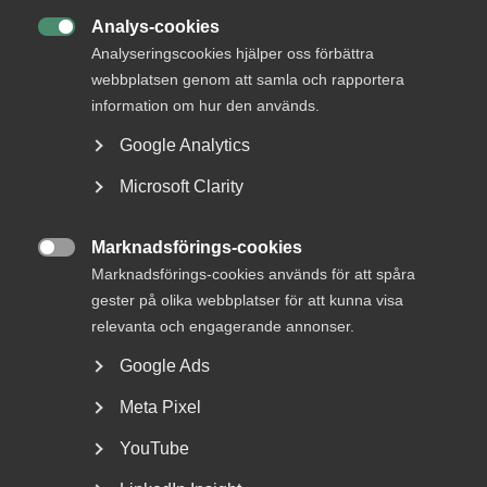
22 juni
AD-domar
Analys-cookies
Försäkringskassan förlorade

Analyseringscookies hjälper oss förbättra
tvisten om avskedande efter
webbplatsen genom att samla och rapportera
dataintrång
information om hur den används.
Google Analytics
AD 2026 nr 44 Fråga om Försäkringskassan hade laga
grund att avskeda, eller åtminstone sakliga skäl att säga
Microsoft Clarity
upp, en tjänsteman som dömts för dataintrång.
Dataintrånget avsåg två slagningar under en och samma
Marknadsförings-cookies
dag i …

Marknadsförings-cookies används för att spåra
gester på olika webbplatser för att kunna visa
relevanta och engagerande annonser.
15 juni
Medlemsnyheter
Google Ads
Dataintrång i eget
Meta Pixel
målsägandeärende –
YouTube
Arbetsdomstolen