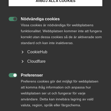
AVBÖJ ALLA COOKIES
Bli medlem
AD-dom
Nödvändiga cookies

Logga in på Arbetsgivarguiden
Vissa cookies är nödvändiga för webbplatsens
22 juni
AD-domar
funktionalitet. Webbplatsen kommer inte att fungera
Uteblivna förhandlingar räckte
korrekt utan dessa cookies så de är aktiverade som
Sök på almega.se
inte för MBL‑skadestånd enligt
standard och kan inte inaktiveras.
AD
CookieHub
AD 2026 nr 46 Huvudsakligen fråga om yrkat skadestånd
Press
Cloudflare
för brott mot förhandlingsskyldighet enligt
In English
medbestämmandelagen (”MBL”) skulle utdömas vid en
Cookie-inställningar
tredskodomsprövning. Livsmedelsarbetareförbundet
Preferenser

(”förbundet”) ansökte om stämning mot ett bolag som var
Preferens cookies gör det möjligt för webbplatsen
bundet av livsmedelsavtalet genom …
att komma ihåg information och anpassa hur
webbplatsen ser ut och fungerar för varje
användare. Detta kan innebära lagring av vald
valuta, region, språk eller färgschema.