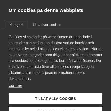
Almega
Förbund
Om cookies på denna webbplats
Almega Tjänste­förbunden
Om Almega
Kategori
Lista över cookies
AB Göta Kanalbolag samt AB
Almega Tjänste­företagen
Kinda Kanal - Företagsavtal
Aktuellt
Cookies vi använder på webbplatsen är uppdelade i
Almega Utbildning
kategorier och nedan kan du läsa vad de innebär och
Innovations­företagen
tacka ja eller nej till alla cookies eller vissa av dem. När du
Medlemskapet
avaktiverar kategorier som tidigare har aktiverats kommer
Kompetens­företagen
alla cookies i den kategorin tas bort från webbläsaren. Du
Mina sidor
1 juli
Arbetsgivarnytt
kan även se en lista över alla cookies i varje kategori
Medie­företagen
tillsammans med detaljerad information i cookie-
Uppsägning av pensions- och
Kontakt
Säkerhets­företagen
deklarationen.
försäkringsavtal
Läs mer
Tåg­företagen
Kurser & utbildningar
Under våren har Svenskt Näringsliv, LO och PTK fört
Vård­företagarna
förhandlingar om förändringar i pensioneringsavtalen utan
TILLÅT ALLA COOKIES
Påverkansarbete
att träffa en överenskommelse.