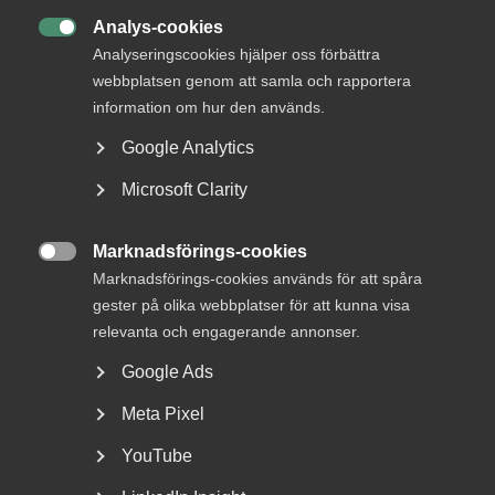
AD-dom
Analys-cookies
22 juni

AD-domar
Analyseringscookies hjälper oss förbättra
Försäkringskassan förlorade
webbplatsen genom att samla och rapportera
tvisten om avskedande efter
information om hur den används.
dataintrång
Google Analytics
AD 2026 nr 44 Fråga om Försäkringskassan hade laga
Microsoft Clarity
grund att avskeda, eller åtminstone sakliga skäl att säga
upp, en tjänsteman som dömts för dataintrång.
Marknadsförings-cookies
Dataintrånget avsåg två slagningar under en och samma

Marknadsförings-cookies används för att spåra
dag i …
gester på olika webbplatser för att kunna visa
relevanta och engagerande annonser.
Google Ads
15 juni
Medlemsnyheter
Meta Pixel
Dataintrång i eget
YouTube
målsägandeärende –