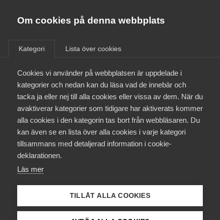
Almega
Förbund
Om cookies på denna webbplats
Almega Tjänste­förbunden
Om Almega
Kategori
Lista över cookies
Fastigheter - Ledarna
Almega Tjänste­företagen
Aktuellt
Cookies vi använder på webbplatsen är uppdelade i
Almega Utbildning
kategorier och nedan kan du läsa vad de innebär och
Innovations­företagen
tacka ja eller nej till alla cookies eller vissa av dem. När du
Medlemskapet
avaktiverar kategorier som tidigare har aktiverats kommer
Kompetens­företagen
1 juli
Arbetsgivarnytt
alla cookies i den kategorin tas bort från webbläsaren. Du
Mina sidor
Uppsägning av pensions- och
kan även se en lista över alla cookies i varje kategori
Medie­företagen
tillsammans med detaljerad information i cookie-
försäkringsavtal
Kontakt
Säkerhets­företagen
deklarationen.
Under våren har Svenskt Näringsliv, LO och PTK fört
Läs mer
Tåg­företagen
Kurser & utbildningar
förhandlingar om förändringar i pensioneringsavtalen utan
Vård­företagarna
att träffa en överenskommelse.
TILLÅT ALLA COOKIES
Påverkansarbete