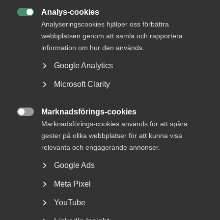
22 juni
AD-domar
Analys-cookies
Försäkringskassan förlorade

Analyseringscookies hjälper oss förbättra
tvisten om avskedande efter
webbplatsen genom att samla och rapportera
dataintrång
information om hur den används.
Google Analytics
AD 2026 nr 44 Fråga om Försäkringskassan hade laga
grund att avskeda, eller åtminstone sakliga skäl att säga
Microsoft Clarity
upp, en tjänsteman som dömts för dataintrång.
Dataintrånget avsåg två slagningar under en och samma
Marknadsförings-cookies
dag i …

Marknadsförings-cookies används för att spåra
gester på olika webbplatser för att kunna visa
relevanta och engagerande annonser.
15 juni
Medlemsnyheter
Google Ads
Dataintrång i eget
Meta Pixel
målsägandeärende –
YouTube
Arbetsdomstolen