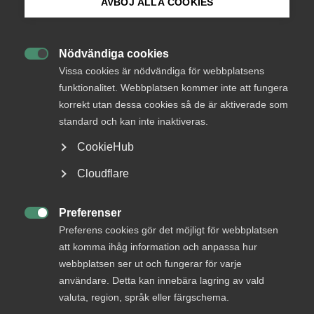
AVBÖJ ALLA COOKIES
Bli medlem
AD-dom
Nödvändiga cookies
22 juni
AD-domar

Logga in på Arbetsgivarguiden
Vissa cookies är nödvändiga för webbplatsens
Uteblivna förhandlingar räckte
funktionalitet. Webbplatsen kommer inte att fungera
inte för MBL‑skadestånd enligt
korrekt utan dessa cookies så de är aktiverade som
Sök på almega.se
AD
standard och kan inte inaktiveras.
CookieHub
AD 2026 nr 46 Huvudsakligen fråga om yrkat skadestånd
för brott mot förhandlingsskyldighet enligt
Press
Cloudflare
medbestämmandelagen (”MBL”) skulle utdömas vid en
In English
tredskodomsprövning. Livsmedelsarbetareförbundet
(”förbundet”) ansökte om stämning mot ett bolag som var
Cookie-inställningar
Preferenser
bundet av livsmedelsavtalet genom …

Preferens cookies gör det möjligt för webbplatsen
att komma ihåg information och anpassa hur
webbplatsen ser ut och fungerar för varje
användare. Detta kan innebära lagring av vald
AD-dom
valuta, region, språk eller färgschema.