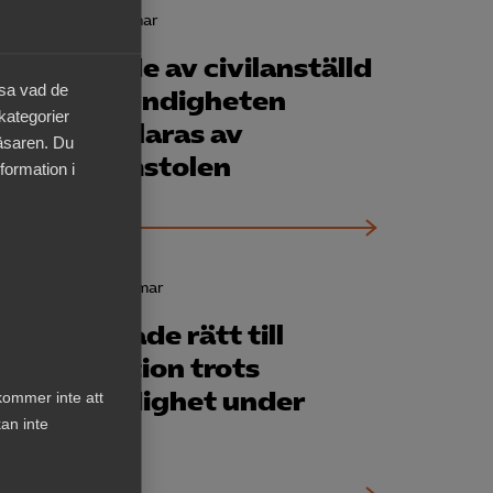
16 april
AD-domar
Avskedande av civilanställd
äsa vad de
vid Polis­myndigheten
 kategorier
ogiltigförklaras av
läsaren. Du
Arbetsdomstolen
formation i
20 mars
AD-domar
D: Pilot hade rätt till
kompensation trots
föräldraledighet under
kommer inte att
an inte
sommaren