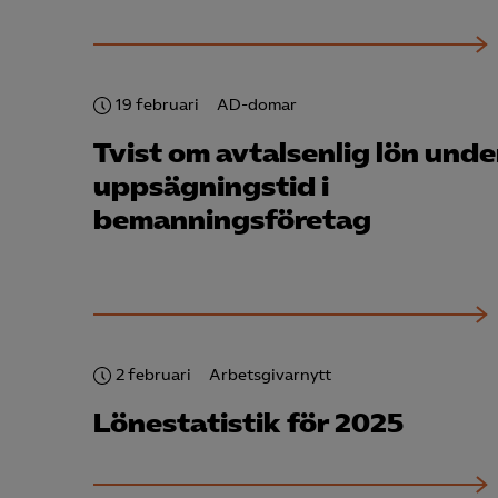
19 februari
AD-domar
Tvist om avtalsenlig lön unde
uppsägningstid i
bemannings­företag
2 februari
Arbetsgivarnytt
Lönestatistik för 2025