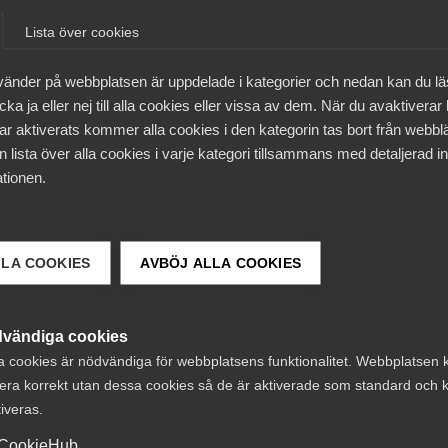
24 april
AD-domar
Lista över cookies
Varsel om blockad ansågs
vänder på webbplatsen är uppdelade i kategorier och nedan kan du l
tillräckligt tydligt – inget
ka ja eller nej till alla cookies eller vissa av dem. När du avaktiverar
brott mot 45 § MBL
ar aktiverats kommer alla cookies i den kategorin tas bort från webb
 lista över alla cookies i varje kategori tillsammans med detaljerad in
tionen.
20 mars
AD-domar
LLA COOKIES
AVBÖJ ALLA COOKIES
AD: Arbetsgivare utan
A
kollektivavtal bröt inte mot 19
vändiga cookies
a § MBL
a cookies är nödvändiga för webbplatsens funktionalitet. Webbplatsen 
era korrekt utan dessa cookies så de är aktiverade som standard och k
tiveras.
CookieHub