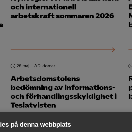
och internationell
arbetskraft sommaren 2026
e
b
26 maj
AD-domar
Arbetsdomstolens
R
bedömning av informations-
och förhandlingsskyldighet i
Teslatvisten
es på denna webbplats