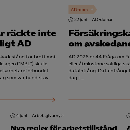
AD-dom
22 juni
AD-domar
r räckte inte
Försäkringsk
ligt AD
om avskedand
skadestånd för brott mot
AD 2026 nr 44 Fråga om Fö
lagen (”MBL”) skulle
eller åtminstone sakliga s
elsarbetareförbundet
dataintrång. Dataintrånge
lag som var bundet av
dag i …
4 juni
Arbetsgivarnytt
Nya regler för arbetstillstånd