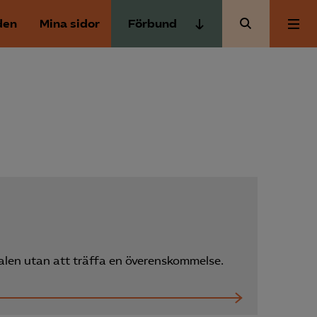
den
Mina sidor
Förbund
Almega Tjänste­förbunden
Om Almega
Almega Tjänste­företagen
Almega Utbildning
Aktuellt
Innovations­företagen
Kompetens­företagen
Medlemskapet
Medie­företagen
Säkerhets­företagen
Mina sidor
Tåg­företagen
alen utan att träffa en överenskommelse.
Kontakt
Vård­företagarna