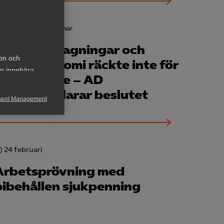
13 mars
AD-domar
Otillåtna slagningar och
ion och
privatekonomi räckte inte för
an innebära
avskedande – AD
ogiltigförklarar beslutet
sent Management
h rapportera
24 februari
Arbetsprövning med
bibehållen sjukpenning
för att kunna