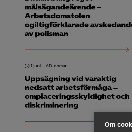
målsägandeärende –
Arbetsdomstolen
ogiltigförklarade avskedand
av polisman
1 juni
AD-domar
Uppsägning vid varaktig
nedsatt arbetsförmåga –
omplaceringsskyldighet och
diskriminering
Om cooki