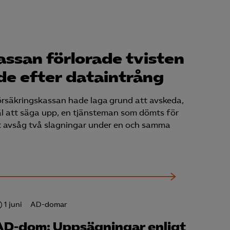
Kurser & utbildningar
Påverkansarbete
assan förlorade tvisten
e efter dataintrång
Bli medlem
rsäkringskassan hade laga grund att avskeda,
Logga in på
käl att säga upp, en tjänsteman som dömts för
Arbetsgivarguiden
t avsåg två slagningar under en och samma
Sök på almega.se
Press
In English
1 juni
AD-domar
Cookie-inställningar
AD-dom: Uppsägningar enligt