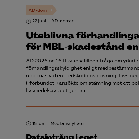
AD-dom
22 juni
AD-domar
Uteblivna förhandlinga
för MBL‑skadestånd en
AD 2026 nr 46 Huvudsakligen fråga om yrkat 
förhandlingsskyldighet enligt medbestämmande
utdömas vid en tredskodomsprövning. Livsmed
(”förbundet”) ansökte om stämning mot ett bo
livsmedelsavtalet genom …
15 juni
Medlemsnyheter
Dataintrång i eget