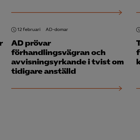
Google Ads
Meta Pixel
12 februari
AD-domar
YouTube
r
AD prövar
LinkedIn Insight
förhandlingsvägran och
Leadfeeder
avvisningsyrkande i tvist om
Microsoft Ads
tidigare anställd