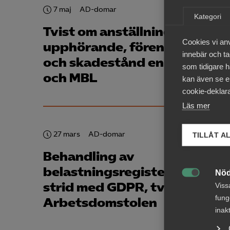
7 maj
AD-domar
Kategori
Tvist om anställningens
Cookies vi an
upphörande, föreningsrätt
innebär och tac
och skadestånd enligt LAS
som tidigare h
och MBL
kan även se en
cookie-deklara
Läs mer
27 mars
AD-domar
TILLÅT A
Behandling av
belastningsregisterutdrag i
Nöd

strid med GDPR, tvist i
Viss
fung
Arbetsdomstolen
inak