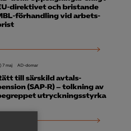
EU-direktivet och bristande
MBL-förhandling vid arbets­
rist
7 maj
AD-domar
ätt till särskild avtals­
pension (SAP‑R) – tolkning av
begreppet utryckningsstyrka