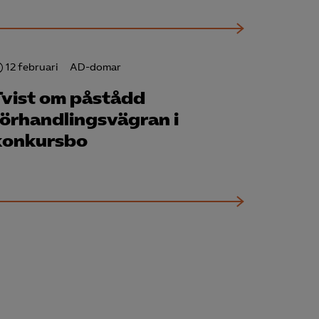
12 februari
AD-domar
Tvist om påstådd
förhandlingsvägran i
konkursbo