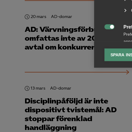
20 mars
AD-domar
Pre
AD: Värvningsförbud

Pref
omfattas inte av 2015 års
anpa
avtal om konkurrensklausule
lagr
SPARA IN
Ana

Anal
info
13 mars
AD-domar
Disciplinpåföljd är inte
dispositivt tvistemål: AD
Mar
stoppar förenklad

Mark
handläggning
visa