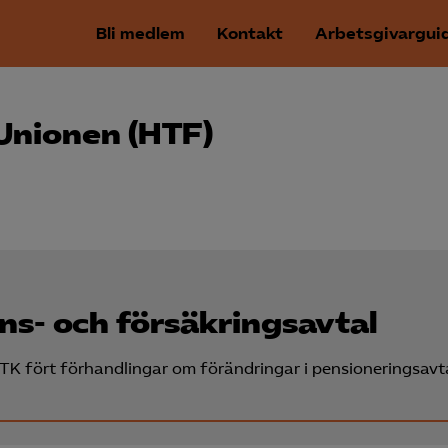
Bli medlem
Kontakt
Arbetsgivargui
Unionen (HTF)
s- och försäkringsavtal
PTK fört förhandlingar om förändringar i pensioneringsavt