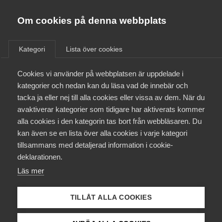
Almega
Förbund
Om cookies på denna webbplats
Almega Tjänste­förbunden
Om Almega
Kategori
Lista över cookies
Friskolor - Kommunal
Almega Tjänste­företagen
Aktuellt
Cookies vi använder på webbplatsen är uppdelade i
Almega Utbildning
kategorier och nedan kan du läsa vad de innebär och
Innovations­företagen
tacka ja eller nej till alla cookies eller vissa av dem. När du
Medlemskapet
avaktiverar kategorier som tidigare har aktiverats kommer
Kompetens­företagen
1 juli
Arbetsgivarnytt
alla cookies i den kategorin tas bort från webbläsaren. Du
Mina sidor
Uppsägning av pensions- och
kan även se en lista över alla cookies i varje kategori
Medie­företagen
tillsammans med detaljerad information i cookie-
försäkringsavtal
Kontakt
Säkerhets­företagen
deklarationen.
Under våren har Svenskt Näringsliv, LO och PTK fört
Läs mer
Tåg­företagen
Kurser & utbildningar
förhandlingar om förändringar i pensioneringsavtalen utan
Vård­företagarna
att träffa en överenskommelse.
TILLÅT ALLA COOKIES
Påverkansarbete