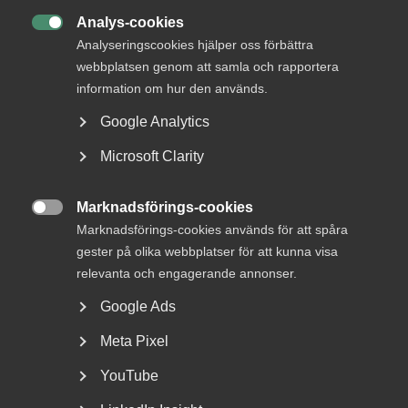
22 juni
AD-domar
Analys-cookies
Försäkringskassan förlorade

Analyseringscookies hjälper oss förbättra
tvisten om avskedande efter
webbplatsen genom att samla och rapportera
dataintrång
information om hur den används.
Google Analytics
AD 2026 nr 44 Fråga om Försäkringskassan hade laga
grund att avskeda, eller åtminstone sakliga skäl att säga
Microsoft Clarity
upp, en tjänsteman som dömts för dataintrång.
Dataintrånget avsåg två slagningar under en och samma
Marknadsförings-cookies
dag i …

Marknadsförings-cookies används för att spåra
gester på olika webbplatser för att kunna visa
relevanta och engagerande annonser.
15 juni
Medlemsnyheter
Google Ads
Dataintrång i eget
Meta Pixel
målsägandeärende –
YouTube
Arbetsdomstolen