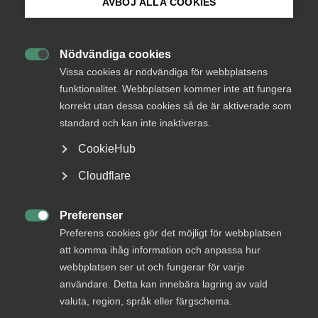
AVBÖJ ALLA COOKIES
Bli medlem
AD-dom
Nödvändiga cookies
22 juni
AD-domar

Logga in på Arbetsgivarguiden
Vissa cookies är nödvändiga för webbplatsens
Uteblivna förhandlingar räckte
funktionalitet. Webbplatsen kommer inte att fungera
inte för MBL‑skadestånd enligt
korrekt utan dessa cookies så de är aktiverade som
Sök på almega.se
AD
standard och kan inte inaktiveras.
CookieHub
AD 2026 nr 46 Huvudsakligen fråga om yrkat skadestånd
för brott mot förhandlingsskyldighet enligt
Press
Cloudflare
medbestämmandelagen (”MBL”) skulle utdömas vid en
In English
tredskodomsprövning. Livsmedelsarbetareförbundet
(”förbundet”) ansökte om stämning mot ett bolag som var
Cookie-inställningar
Preferenser
bundet av livsmedelsavtalet genom …

Preferens cookies gör det möjligt för webbplatsen
att komma ihåg information och anpassa hur
webbplatsen ser ut och fungerar för varje
användare. Detta kan innebära lagring av vald
AD-dom
valuta, region, språk eller färgschema.