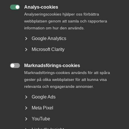
AD-dom
Analys-cookies
22 juni

AD-domar
Analyseringscookies hjälper oss förbättra
Försäkringskassan förlorade
webbplatsen genom att samla och rapportera
tvisten om avskedande efter
information om hur den används.
dataintrång
Google Analytics
AD 2026 nr 44 Fråga om Försäkringskassan hade laga
Microsoft Clarity
grund att avskeda, eller åtminstone sakliga skäl att säga
upp, en tjänsteman som dömts för dataintrång.
Marknadsförings-cookies
Dataintrånget avsåg två slagningar under en och samma

Marknadsförings-cookies används för att spåra
dag i …
gester på olika webbplatser för att kunna visa
relevanta och engagerande annonser.
Google Ads
15 juni
Medlemsnyheter
Meta Pixel
Dataintrång i eget
YouTube
målsägandeärende –