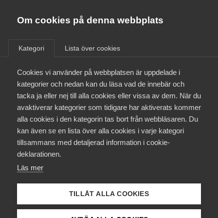
Almega
Förbund
Om cookies på denna webbplats
Almega Tjänste­förbunden
Om Almega
Kategori
Lista över cookies
Tjänstemän – Unionen –
Almega Tjänste­företagen
Tjänsteföretagen (Gröna)
Aktuellt
Cookies vi använder på webbplatsen är uppdelade i
Almega Utbildning
kategorier och nedan kan du läsa vad de innebär och
Innovations­företagen
tacka ja eller nej till alla cookies eller vissa av dem. När du
Medlemskapet
avaktiverar kategorier som tidigare har aktiverats kommer
Kompetens­företagen
alla cookies i den kategorin tas bort från webbläsaren. Du
Mina sidor
1 juli
Arbetsgivarnytt
kan även se en lista över alla cookies i varje kategori
Medie­företagen
tillsammans med detaljerad information i cookie-
Uppsägning av pensions- och
Kontakt
Säkerhets­företagen
deklarationen.
försäkringsavtal
Läs mer
Tåg­företagen
Kurser & utbildningar
Under våren har Svenskt Näringsliv, LO och PTK fört
Vård­företagarna
förhandlingar om förändringar i pensioneringsavtalen utan
TILLÅT ALLA COOKIES
Påverkansarbete
att träffa en överenskommelse.