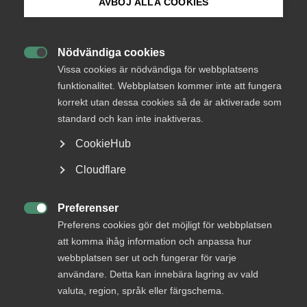
AVBÖJ ALLA COOKIES
Bli medlem
AD-dom
Nödvändiga cookies

Logga in på Arbetsgivarguiden
Vissa cookies är nödvändiga för webbplatsens
22 juni
AD-domar
funktionalitet. Webbplatsen kommer inte att fungera
Uteblivna förhandlingar räckte
korrekt utan dessa cookies så de är aktiverade som
Sök på almega.se
inte för MBL‑skadestånd enligt
standard och kan inte inaktiveras.
AD
CookieHub
AD 2026 nr 46 Huvudsakligen fråga om yrkat skadestånd
Press
Cloudflare
för brott mot förhandlingsskyldighet enligt
In English
medbestämmandelagen (”MBL”) skulle utdömas vid en
Cookie-inställningar
tredskodomsprövning. Livsmedelsarbetareförbundet
Preferenser

(”förbundet”) ansökte om stämning mot ett bolag som var
Preferens cookies gör det möjligt för webbplatsen
bundet av livsmedelsavtalet genom …
att komma ihåg information och anpassa hur
webbplatsen ser ut och fungerar för varje
användare. Detta kan innebära lagring av vald
valuta, region, språk eller färgschema.