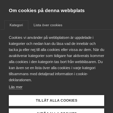
Almega
Förbund
Om cookies på denna webbplats
Almega Tjänste­förbunden
Om Almega
Kategori
Lista över cookies
Bemanning Vård
Almega Tjänste­företagen
Aktuellt
Cookies vi använder på webbplatsen är uppdelade i
Almega Utbildning
kategorier och nedan kan du läsa vad de innebär och
Innovations­företagen
tacka ja eller nej till alla cookies eller vissa av dem. När du
Medlemskapet
avaktiverar kategorier som tidigare har aktiverats kommer
Kompetens­företagen
1 juli
Arbetsgivarnytt
alla cookies i den kategorin tas bort från webbläsaren. Du
Mina sidor
Uppsägning av pensions- och
kan även se en lista över alla cookies i varje kategori
Medie­företagen
tillsammans med detaljerad information i cookie-
försäkringsavtal
Kontakt
Säkerhets­företagen
deklarationen.
Under våren har Svenskt Näringsliv, LO och PTK fört
Läs mer
Tåg­företagen
Kurser & utbildningar
förhandlingar om förändringar i pensioneringsavtalen utan
Vård­företagarna
att träffa en överenskommelse.
TILLÅT ALLA COOKIES
Påverkansarbete