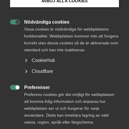
AVBÖJ ALLA COOKIES
Bli medlem
AD-dom
Nödvändiga cookies
22 juni
AD-domar

Logga in på Arbetsgivarguiden
Vissa cookies är nödvändiga för webbplatsens
Uteblivna förhandlingar räckte
funktionalitet. Webbplatsen kommer inte att fungera
inte för MBL‑skadestånd enligt
korrekt utan dessa cookies så de är aktiverade som
Sök på almega.se
AD
standard och kan inte inaktiveras.
CookieHub
AD 2026 nr 46 Huvudsakligen fråga om yrkat skadestånd
för brott mot förhandlingsskyldighet enligt
Press
Cloudflare
medbestämmandelagen (”MBL”) skulle utdömas vid en
In English
tredskodomsprövning. Livsmedelsarbetareförbundet
(”förbundet”) ansökte om stämning mot ett bolag som var
Cookie-inställningar
Preferenser
bundet av livsmedelsavtalet genom …

Preferens cookies gör det möjligt för webbplatsen
att komma ihåg information och anpassa hur
webbplatsen ser ut och fungerar för varje
användare. Detta kan innebära lagring av vald
AD-dom
valuta, region, språk eller färgschema.