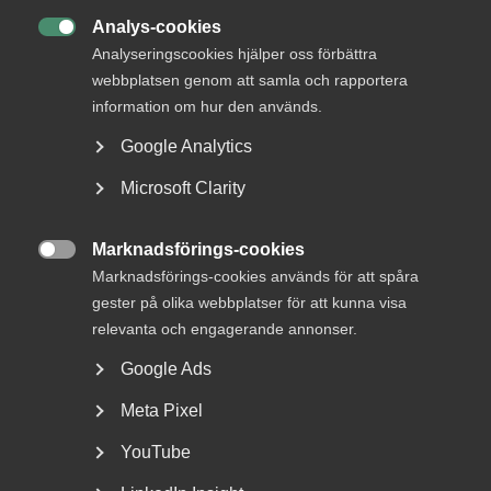
22 juni
AD-domar
Analys-cookies
Försäkringskassan förlorade

Analyseringscookies hjälper oss förbättra
tvisten om avskedande efter
webbplatsen genom att samla och rapportera
dataintrång
information om hur den används.
Google Analytics
AD 2026 nr 44 Fråga om Försäkringskassan hade laga
grund att avskeda, eller åtminstone sakliga skäl att säga
Microsoft Clarity
upp, en tjänsteman som dömts för dataintrång.
Dataintrånget avsåg två slagningar under en och samma
Marknadsförings-cookies
dag i …

Marknadsförings-cookies används för att spåra
gester på olika webbplatser för att kunna visa
relevanta och engagerande annonser.
15 juni
Medlemsnyheter
Google Ads
Dataintrång i eget
Meta Pixel
målsägandeärende –
YouTube
Arbetsdomstolen