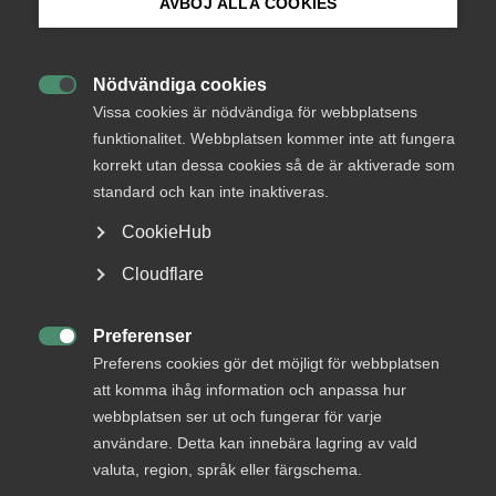
AVBÖJ ALLA COOKIES
Bli medlem
AD-dom
Nödvändiga cookies
22 juni
AD-domar

Logga in på Arbetsgivarguiden
Vissa cookies är nödvändiga för webbplatsens
Uteblivna förhandlingar räckte
funktionalitet. Webbplatsen kommer inte att fungera
inte för MBL‑skadestånd enligt
korrekt utan dessa cookies så de är aktiverade som
Sök på almega.se
AD
standard och kan inte inaktiveras.
CookieHub
AD 2026 nr 46 Huvudsakligen fråga om yrkat skadestånd
för brott mot förhandlingsskyldighet enligt
Press
Cloudflare
medbestämmandelagen (”MBL”) skulle utdömas vid en
In English
tredskodomsprövning. Livsmedelsarbetareförbundet
(”förbundet”) ansökte om stämning mot ett bolag som var
Cookie-inställningar
Preferenser
bundet av livsmedelsavtalet genom …

Preferens cookies gör det möjligt för webbplatsen
att komma ihåg information och anpassa hur
webbplatsen ser ut och fungerar för varje
användare. Detta kan innebära lagring av vald
AD-dom
valuta, region, språk eller färgschema.