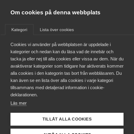
Almega
Förbund
Om cookies på denna webbplats
Almega Tjänste­förbunden
Om Almega
Kategori
Lista över cookies
Asylboende - Fastighets
Almega Tjänste­företagen
Aktuellt
Cookies vi använder på webbplatsen är uppdelade i
Almega Utbildning
kategorier och nedan kan du läsa vad de innebär och
Innovations­företagen
tacka ja eller nej till alla cookies eller vissa av dem. När du
Medlemskapet
avaktiverar kategorier som tidigare har aktiverats kommer
Kompetens­företagen
1 juli
Arbetsgivarnytt
alla cookies i den kategorin tas bort från webbläsaren. Du
Mina sidor
Uppsägning av pensions- och
kan även se en lista över alla cookies i varje kategori
Medie­företagen
tillsammans med detaljerad information i cookie-
försäkringsavtal
Kontakt
Säkerhets­företagen
deklarationen.
Under våren har Svenskt Näringsliv, LO och PTK fört
Läs mer
Tåg­företagen
Kurser & utbildningar
förhandlingar om förändringar i pensioneringsavtalen utan
Vård­företagarna
att träffa en överenskommelse.
TILLÅT ALLA COOKIES
Påverkansarbete