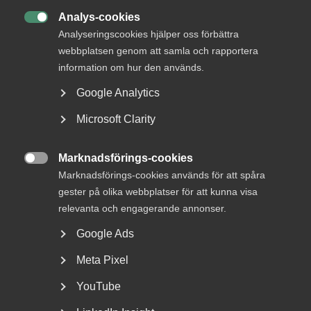
22 juni
AD-domar
Analys-cookies
Försäkringskassan förlorade

Analyseringscookies hjälper oss förbättra
tvisten om avskedande efter
webbplatsen genom att samla och rapportera
dataintrång
information om hur den används.
Google Analytics
AD 2026 nr 44 Fråga om Försäkringskassan hade laga
grund att avskeda, eller åtminstone sakliga skäl att säga
Microsoft Clarity
upp, en tjänsteman som dömts för dataintrång.
Dataintrånget avsåg två slagningar under en och samma
Marknadsförings-cookies
dag i …

Marknadsförings-cookies används för att spåra
gester på olika webbplatser för att kunna visa
relevanta och engagerande annonser.
15 juni
Medlemsnyheter
Google Ads
Dataintrång i eget
Meta Pixel
målsägandeärende –
YouTube
Arbetsdomstolen