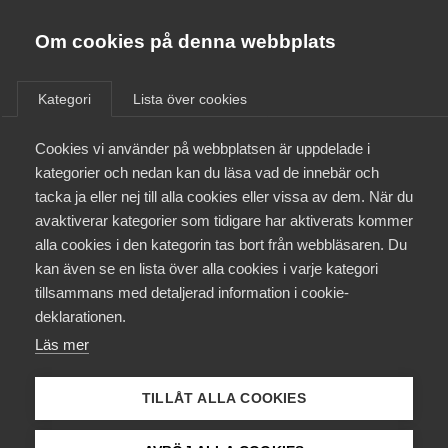
Almega
Förbund
Om cookies på denna webbplats
Almega Tjänste­förbunden
Om Almega
Kategori
Lista över cookies
Fastigheter - SEKO
Almega Tjänste­företagen
Aktuellt
Cookies vi använder på webbplatsen är uppdelade i
Almega Utbildning
kategorier och nedan kan du läsa vad de innebär och
Innovations­företagen
tacka ja eller nej till alla cookies eller vissa av dem. När du
Medlemskapet
avaktiverar kategorier som tidigare har aktiverats kommer
Kompetens­företagen
1 juli
Arbetsgivarnytt
alla cookies i den kategorin tas bort från webbläsaren. Du
Mina sidor
Uppsägning av pensions- och
kan även se en lista över alla cookies i varje kategori
Medie­företagen
tillsammans med detaljerad information i cookie-
försäkringsavtal
Kontakt
Säkerhets­företagen
deklarationen.
Under våren har Svenskt Näringsliv, LO och PTK fört
Läs mer
Tåg­företagen
Kurser & utbildningar
förhandlingar om förändringar i pensioneringsavtalen utan
Vård­företagarna
att träffa en överenskommelse.
TILLÅT ALLA COOKIES
Påverkansarbete