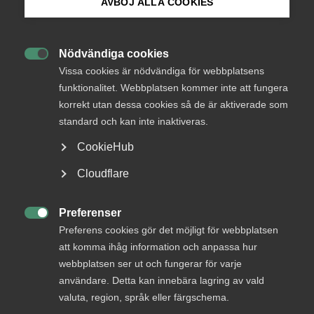
AVBÖJ ALLA COOKIES
Bli medlem
AD-dom
Nödvändiga cookies
22 juni
AD-domar

Logga in på Arbetsgivarguiden
Vissa cookies är nödvändiga för webbplatsens
Uteblivna förhandlingar räckte
funktionalitet. Webbplatsen kommer inte att fungera
inte för MBL‑skadestånd enligt
korrekt utan dessa cookies så de är aktiverade som
Sök på almega.se
AD
standard och kan inte inaktiveras.
CookieHub
AD 2026 nr 46 Huvudsakligen fråga om yrkat skadestånd
för brott mot förhandlingsskyldighet enligt
Press
Cloudflare
medbestämmandelagen (”MBL”) skulle utdömas vid en
In English
tredskodomsprövning. Livsmedelsarbetareförbundet
(”förbundet”) ansökte om stämning mot ett bolag som var
Cookie-inställningar
Preferenser
bundet av livsmedelsavtalet genom …

Preferens cookies gör det möjligt för webbplatsen
att komma ihåg information och anpassa hur
webbplatsen ser ut och fungerar för varje
användare. Detta kan innebära lagring av vald
AD-dom
valuta, region, språk eller färgschema.