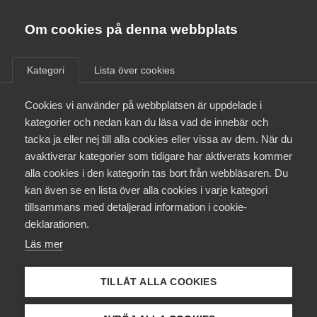
Almega
Förbund
Om cookies på denna webbplats
Almega Tjänste­förbunden
Om Almega
Kategori
Lista över cookies
Etermedieavtal -
Almega Tjänste­företagen
Journalistförbundet
Aktuellt
Cookies vi använder på webbplatsen är uppdelade i
Almega Utbildning
kategorier och nedan kan du läsa vad de innebär och
Innovations­företagen
tacka ja eller nej till alla cookies eller vissa av dem. När du
Medlemskapet
avaktiverar kategorier som tidigare har aktiverats kommer
Kompetens­företagen
alla cookies i den kategorin tas bort från webbläsaren. Du
Mina sidor
1 juli
Arbetsgivarnytt
kan även se en lista över alla cookies i varje kategori
Medie­företagen
tillsammans med detaljerad information i cookie-
Uppsägning av pensions- och
Kontakt
Säkerhets­företagen
deklarationen.
försäkringsavtal
Läs mer
Tåg­företagen
Kurser & utbildningar
Under våren har Svenskt Näringsliv, LO och PTK fört
Vård­företagarna
förhandlingar om förändringar i pensioneringsavtalen utan
TILLÅT ALLA COOKIES
Påverkansarbete
att träffa en överenskommelse.