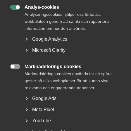
AD-dom
Analys-cookies
22 juni

AD-domar
Analyseringscookies hjälper oss förbättra
Försäkringskassan förlorade
webbplatsen genom att samla och rapportera
tvisten om avskedande efter
information om hur den används.
dataintrång
Google Analytics
AD 2026 nr 44 Fråga om Försäkringskassan hade laga
Microsoft Clarity
grund att avskeda, eller åtminstone sakliga skäl att säga
upp, en tjänsteman som dömts för dataintrång.
Marknadsförings-cookies
Dataintrånget avsåg två slagningar under en och samma

Marknadsförings-cookies används för att spåra
dag i …
gester på olika webbplatser för att kunna visa
relevanta och engagerande annonser.
Google Ads
15 juni
Medlemsnyheter
Meta Pixel
Dataintrång i eget
YouTube
målsägandeärende –