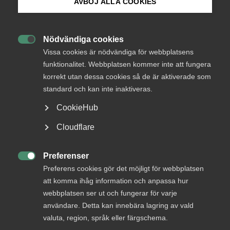
AVBÖJ ALLA COOKIES
Bli medlem
AD-dom
Nödvändiga cookies

Logga in på Arbetsgivarguiden
Vissa cookies är nödvändiga för webbplatsens
22 juni
AD-domar
funktionalitet. Webbplatsen kommer inte att fungera
Uteblivna förhandlingar räckte
korrekt utan dessa cookies så de är aktiverade som
Sök på almega.se
inte för MBL‑skadestånd enligt
standard och kan inte inaktiveras.
AD
CookieHub
AD 2026 nr 46 Huvudsakligen fråga om yrkat skadestånd
Press
Cloudflare
för brott mot förhandlingsskyldighet enligt
In English
medbestämmandelagen (”MBL”) skulle utdömas vid en
Cookie-inställningar
tredskodomsprövning. Livsmedelsarbetareförbundet
Preferenser

(”förbundet”) ansökte om stämning mot ett bolag som var
Preferens cookies gör det möjligt för webbplatsen
bundet av livsmedelsavtalet genom …
att komma ihåg information och anpassa hur
webbplatsen ser ut och fungerar för varje
användare. Detta kan innebära lagring av vald
valuta, region, språk eller färgschema.