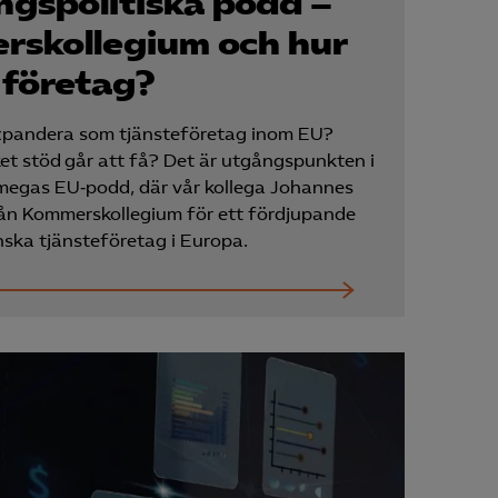
gs­politiska podd –
Kurser & utbildningar
rskollegium och hur
 företag?
Påverkansarbete
expandera som tjänsteföretag inom EU?
lket stöd går att få? Det är utgångspunkten i
Bli medlem
lmegas EU‑podd, där vår kollega Johannes
från Kommerskollegium för ett fördjupande
Logga in på
nska tjänsteföretag i Europa.
Arbetsgivarguiden
Sök på almega.se
Press
In English
Cookie-inställningar