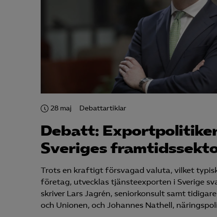
28 maj
Debattartiklar
Debatt: Exportpolitike
Sveriges framtidssekt
Trots en kraftigt försvagad valuta, vilket typi
företag, utvecklas tjänsteexporten i Sverige s
skriver Lars Jagrén, seniorkonsult samt tidig
och Unionen, och Johannes Nathell, näringspoli