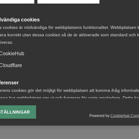
vändiga cookies
a cookies är nödvändiga för webbplatsens funktionalitet. Webbplatsen 
20 oktober 2025
Nyheter
era korrekt utan dessa cookies så de är aktiverade som standard och k
tiveras.
Fullsatt seminarium om EU:s
n
inre marknad
CookieHub
Cloudflare
ferenser
erens cookies gör det möjligt för webbplatsen att komma ihåg informat
9 maj 2025
Debattartiklar
ssa hur webbplatsen ser ut och fungerar för varje användare. Detta k
ing av vald valuta, region, språk eller färgschema.
Debatt: Ta bort hindren för
STÄLLNINGAR
Powered by
CookieHub Con
EU:s tjänstemarknad
lys-cookies
yseringscookies hjälper oss förbättra webbplatsen genom att samla oc
rmation om hur den används.