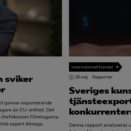
internationell handel
n sviker
28 maj
Rapporter
or
Sveriges kun
tjänsteexport
skt gynnar exporterande
konkurrentern
vagare än EU-snittet. Det
are chefekonom Företagarna
tisk expert Almega.
Denna rapport analyserar u