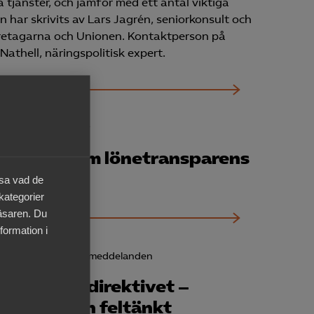
tjänster, och jämför med ett antal viktiga
 har skrivits av Lars Jagrén, seniorkonsult och
retagarna och Unionen. Kontaktperson på
athell, näringspolitisk expert.
12 mars
Nyheter
Reglerna om lönetransparens
skjuts upp
äsa vad de
 kategorier
läsaren. Du
formation i
13 januari
Pressmeddelanden
Plattforms­direktivet –
lovvärt men feltänkt