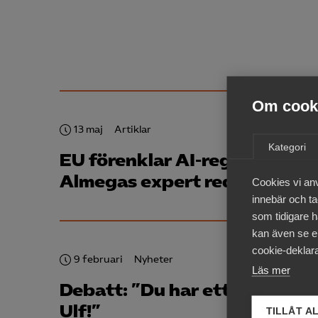
Om cooki
13 maj
Artiklar
Kategori
EU förenklar AI-reglerna –
Almegas expert reder ut
Cookies vi an
innebär och tac
som tidigare h
kan även se en
cookie-deklara
9 februari
Nyheter
Läs mer
Debatt: ”Du har ett uppdrag,
Ulf!”
TILLÅT A