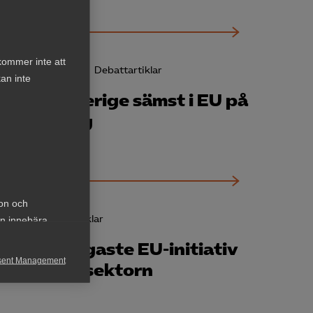
kommer inte att
20 oktober 2025
Debattartiklar
an inte
Debatt: Sverige sämst i EU på
avreglering
ion och
9 maj 2025
Artiklar
an innebära
Årets viktigaste EU-initiativ
sent Management
för tjänstesektorn
h rapportera