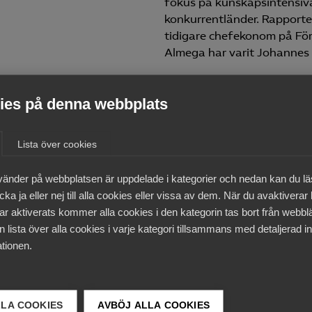
fokus på kunskapsintensiva 
konkurrentländer. Rapporten
tidigare chefekonom på Fö
Almega har varit Johannes N
es på denna webbplats
9 maj
Debattartiklar
Lista över cookies
Tjänsterna bär EU – ändå
stoppas de vid gränsen
vänder på webbplatsen är uppdelade i kategorier och nedan kan du l
ka ja eller nej till alla cookies eller vissa av dem. När du avaktiverar
ar aktiverats kommer alla cookies i den kategorin tas bort från webb
 lista över alla cookies i varje kategori tillsammans med detaljerad in
tionen.
2 februari
Nyheter
Fullsatt frukostseminarium
om Europas konkurrenskraft
LLA COOKIES
AVBÖJ ALLA COOKIES