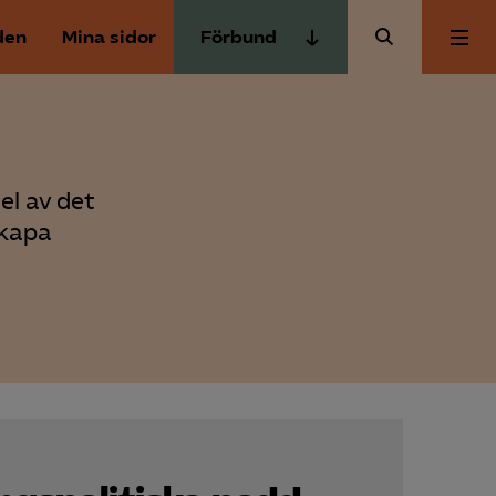
den
Mina sidor
Förbund
Almega Tjänste­förbunden
Om Almega
Almega Tjänste­företagen
Almega Utbildning
Aktuellt
el av det
Innovations­företagen
skapa
Kompetens­företagen
Medlemskapet
Medie­företagen
Säkerhets­företagen
Mina sidor
Tåg­företagen
Kontakt
Vård­företagarna