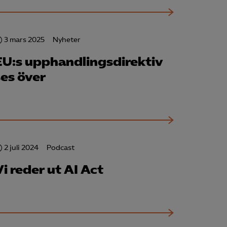
3 mars 2025
Nyheter
EU:s upphandlingsdirektiv
för att kunna
ses över
2 juli 2024
Podcast
i reder ut AI Act