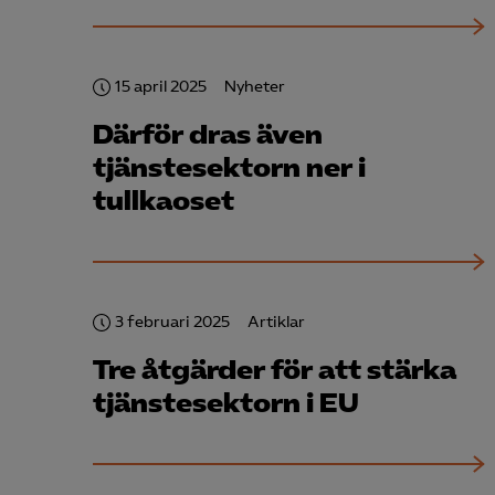
15 april 2025
Nyheter
Därför dras även
Mar

Mark
tjänstesektorn ner i
visa
tullkaoset
3 februari 2025
Artiklar
Tre åtgärder för att stärka
tjänstesektorn i EU