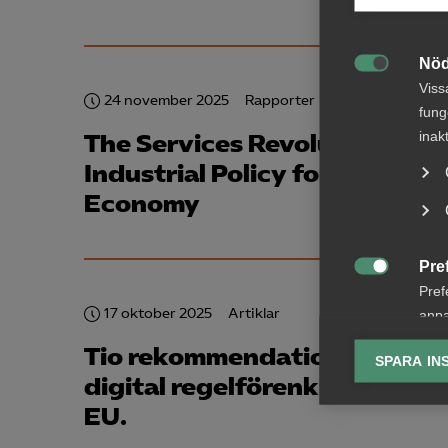
Nöd

Viss
24 november 2025
Rapporter
fung
inak
The Services Revolution:
Industrial Policy for a Moder
Economy
Pre

Pref
17 oktober 2025
Artiklar
anpa
lagr
Tio rekommendationer för
SPARA IN
digital regelförenkling inom
Ana

EU.
Anal
info