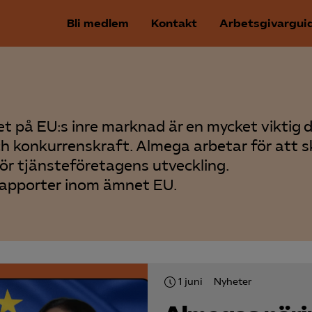
Bli medlem
Kontakt
Arbetsgivargui
et på EU:s inre marknad är en mycket viktig d
ch konkurrenskraft. Almega arbetar för att 
för tjänsteföretagens utveckling.
rapporter inom ämnet EU.
1 juni
Nyheter