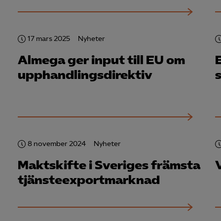
Google Analytics
Microsoft Clarity
17 mars 2025
Nyheter
Almega ger input till EU om
knadsförings-cookies
nadsförings-cookies används för att spåra gester på olika webbplatser 
upphandlingsdirektiv
 relevanta och engagerande annonser.
Google Ads
Meta Pixel
YouTube
8 november 2024
Nyheter
LinkedIn Insight
Maktskifte i Sveriges främsta
V
Leadfeeder
tjänsteexportmarknad
Microsoft Ads