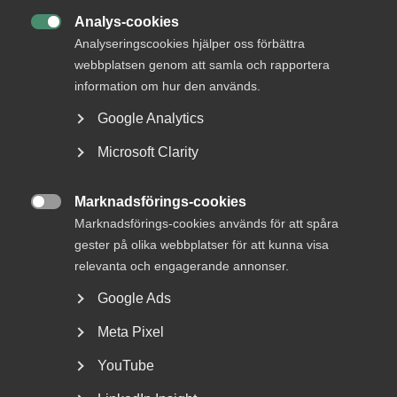
20 oktober 2025
Debattartiklar
Analys-cookies

Analyseringscookies hjälper oss förbättra
webbplatsen genom att samla och rapportera
MER OM EU OCH INTERNATIONELLT
information om hur den används.
Google Analytics
13 maj
Microsoft Clarity
EU förenklar AI-reglerna – Almegas
expert reder ut
Marknadsförings-cookies

Marknadsförings-cookies används för att spåra
gester på olika webbplatser för att kunna visa
relevanta och engagerande annonser.
De nya jobben finns i
Google Ads
tjänstesektorn
Meta Pixel
EU:s högsta ledare är eniga: konkurrenskraften måste
YouTube
stärkas. Ändå händer nästan ingenting. Om produktivitet