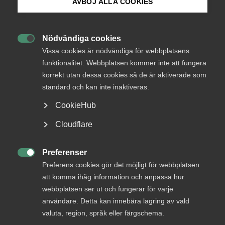
AVBÖJ ALLA COOKIES
Mårten Blix, ordförande Almega FutureTech.
Bli medlem
Debatt: Sverige sämst i EU på
Nödvändiga cookies

Logga in på Arbetsgivarguiden
Vissa cookies är nödvändiga för webbplatsens
avreglering
funktionalitet. Webbplatsen kommer inte att fungera
korrekt utan dessa cookies så de är aktiverade som
Sök på almega.se
En huvudorsak till Europas svaga produktivitet är
standard och kan inte inaktiveras.
den tvivelaktiga förmågan att stapla nya regelverk
CookieHub
ovanpå en redan välfylld korg. Den svenska
Press
regeringen måste dels bli bättre på att leva som
Cloudflare
den lär och dels i högre grad ligga på i EU för ett
In English
större strategiskt grepp kring regelförenkling. Det
Cookie-inställningar
Preferenser
skriver Mårten Blix, fil. doktor i nationalekonomi och

Preferens cookies gör det möjligt för webbplatsen
ordförande för Almega FutureTech, i en
att komma ihåg information och anpassa hur
debattartikel i Dagens industri.
webbplatsen ser ut och fungerar för varje
användare. Detta kan innebära lagring av vald
EU och internationellt
valuta, region, språk eller färgschema.