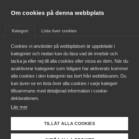
Almega
Förbund
Om cookies på denna webbplats
Almega Tjänste­förbunden
/
Aktuellt
/
Debattartiklar
/
Om Almega
Kategori
Lista över cookies
Almega Tjänste­företagen
Aktuellt
Cookies vi använder på webbplatsen är uppdelade i
Almega Utbildning
kategorier och nedan kan du läsa vad de innebär och
Innovations­företagen
tacka ja eller nej till alla cookies eller vissa av dem. När du
Medlemskapet
avaktiverar kategorier som tidigare har aktiverats kommer
Kompetens­företagen
alla cookies i den kategorin tas bort från webbläsaren. Du
Mina sidor
kan även se en lista över alla cookies i varje kategori
Medie­företagen
tillsammans med detaljerad information i cookie-
Kontakt
Säkerhets­företagen
deklarationen.
Läs mer
Tåg­företagen
Kurser & utbildningar
Vård­företagarna
TILLÅT ALLA COOKIES
Påverkansarbete