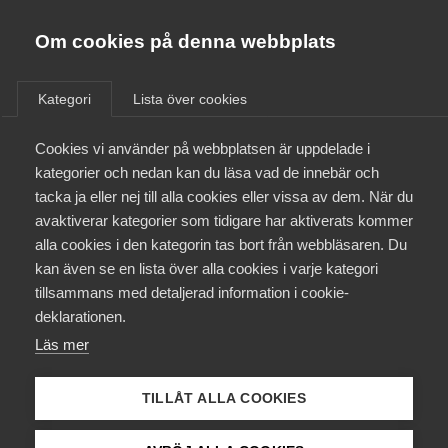
Almega
Förbund
Om cookies på denna webbplats
Almega Tjänste­förbunden
/
Aktuellt
/
Rapporter
/
Om Almega
Kategori
Lista över cookies
Almega Tjänste­företagen
Aktuellt
Cookies vi använder på webbplatsen är uppdelade i
Almega Utbildning
kategorier och nedan kan du läsa vad de innebär och
EU och internationellt
Innovations­företagen
tacka ja eller nej till alla cookies eller vissa av dem. När du
Medlemskapet
28 maj
avaktiverar kategorier som tidigare har aktiverats kommer
Rapporter
Kompetens­företagen
alla cookies i den kategorin tas bort från webbläsaren. Du
Mina sidor
Sveriges
kan även se en lista över alla cookies i varje kategori
Medie­företagen
tillsammans med detaljerad information i cookie-
kunskapsintensiva
Kontakt
Säkerhets­företagen
deklarationen.
tjänsteexport
Läs mer
Tåg­företagen
Kurser & utbildningar
står stark – men
Vård­företagarna
TILLÅT ALLA COOKIES
Påverkansarbete
konkurrenterna