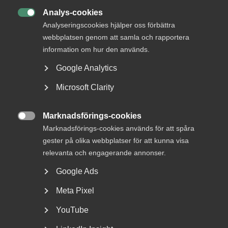
skrivits av Lars Jagrén, seniorkonsult och tidigare
Analys-cookies

chefekonom på Företagarna och Unionen.
Analyseringscookies hjälper oss förbättra
Kontaktperson på Almega har varit Johannes
webbplatsen genom att samla och rapportera
Nathell, näringspolitisk expert.
information om hur den används.
Google Analytics
Microsoft Clarity
Vill du ladda ner rapporten istället? Gör det här!
Marknadsförings-cookies

Marknadsförings-cookies används för att spåra
Sammanfattning
gester på olika webbplatser för att kunna visa
relevanta och engagerande annonser.
Tjänstesektorns betydelse för Sveriges tillväxt och
Google Ads
välstånd kan knappast underskattas. Även
tjänsteexporten växer stadigt och utgör nu en allt större
Meta Pixel
andel av Sveriges totala handel, vilket medför att det blir
alltmer relevant att undersöka hur svensk tjänsteexport
YouTube
står sig jämfört med andra jämförbara länder. Sveriges