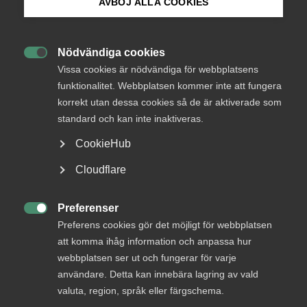
AVBÖJ ALLA COOKIES
springer ifatt
Bli medlem
Nödvändiga cookies
Den internationella handeln med tjänster utgör en

Logga in på Arbetsgivarguiden
Vissa cookies är nödvändiga för webbplatsens
allt större del av Sveriges och världens totala
funktionalitet. Webbplatsen kommer inte att fungera
handel. Under de senaste decennierna har
korrekt utan dessa cookies så de är aktiverade som
Sök på almega.se
tjänstehandeln vuxit betydligt snabbare än
standard och kan inte inaktiveras.
varuhandeln och bedöms inom en snar framtid
överstiga den. Enligt flera mått är den redan i dag
CookieHub
större. Samtidigt är kostnaderna för tjänstehandel
Press
Cloudflare
ofta högre än för varuhandel, bland annat till följd
In English
av fragmentering och omfattande sektorsspecifika
Cookie-inställningar
Preferenser
regleringar på nationell nivå.

Preferens cookies gör det möjligt för webbplatsen
att komma ihåg information och anpassa hur
Mot denna bakgrund analyserar denna rapport
webbplatsen ser ut och fungerar för varje
utvecklingen av Sveriges tjänsteexport, med fokus
användare. Detta kan innebära lagring av vald
på kunskapsintensiva tjänster, och jämför med ett
valuta, region, språk eller färgschema.
antal viktiga konkurrentländer.
Rapporten har