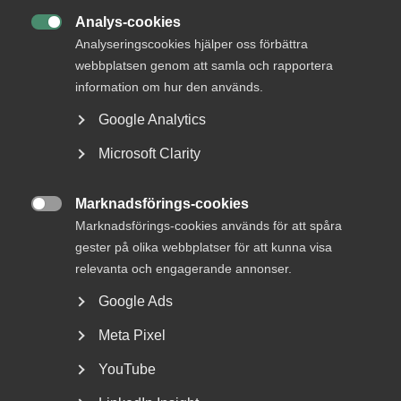
Analys-cookies

28 januari
Analyseringscookies hjälper oss förbättra
webbplatsen genom att samla och rapportera
Nytt inspel från Almega till EU om nya
information om hur den används.
upphandlingsregler
Google Analytics
Microsoft Clarity
EU-kommissionens ordförande Ursula von der Leyen har
Marknadsförings-cookies
gett den franske EU-kommissionären Stéphane Séjourné i

Marknadsförings-cookies används för att spåra
uppdrag att revidera upphandlingsdirektiven. Översynen
gester på olika webbplatser för att kunna visa
sker mot bakgrund av rapporter från bl.a. Europeiska
revisionsrätten som konstaterar att direktiven inte uppnår
relevanta och engagerande annonser.
sina syften om bland annat ökad konkurrens och minskad
Google Ads
administrativ börda.
Meta Pixel
– Dagens upphandlingssystem, som bygger på de EU-
direktiv som antogs år 2014, har inte visat sig fungera på
YouTube
ett gott sätt. En översyn är välkommen, säger Ulrica Dyrke,