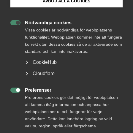
AVBÖJ ALLA COOKIES
Bli medlem
EU:s upphandlingsdirektiv
ses över
Nödvändiga cookies

Logga in på Arbetsgivarguiden
Vissa cookies är nödvändiga för webbplatsens
funktionalitet. Webbplatsen kommer inte att fungera
EU-kommissionen har inlett en översyn av
korrekt utan dessa cookies så de är aktiverade som
Sök på almega.se
upphandlingsdirektiven för att förenkla regelverket
standard och kan inte inaktiveras.
och minska den administrativa bördan. Uppdraget
CookieHub
leds av den franske EU-kommissionären Stéphane
Séjourné och sker mot bakgrund av kritik från bland
Press
Cloudflare
annat Europeiska revisionsrätten.
In English
Cookie-inställningar
Preferenser
EU och internationellt
Offentlig upphandling

Preferens cookies gör det möjligt för webbplatsen
3 mars 2025
Nyheter
att komma ihåg information och anpassa hur
webbplatsen ser ut och fungerar för varje
användare. Detta kan innebära lagring av vald
valuta, region, språk eller färgschema.
MER OM OFFENTLIG UPPHANDLING