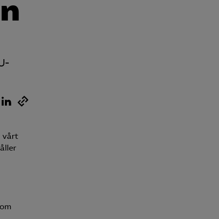
rn
U-
 vårt
åller
som