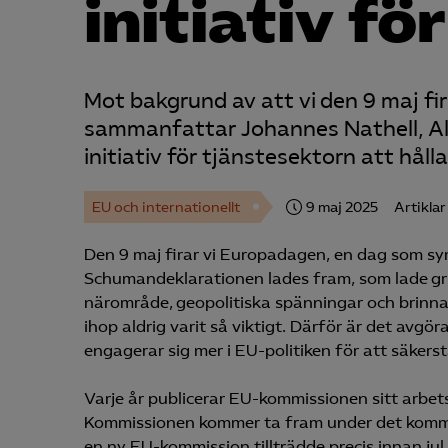
initiativ f
Mot bakgrund av att vi den 9 maj 
sammanfattar Johannes Nathell, Alm
initiativ för tjänstesektorn att hålla
EU och internationellt
9 maj 2025
Artiklar
Den 9 maj firar vi Europadagen, en dag som sym
Schumandeklarationen lades fram, som lade grun
närområde, geopolitiska spänningar och brinnan
ihop aldrig varit så viktigt. Därför är det avg
engagerar sig mer i EU-politiken för att säkerstä
Varje år publicerar EU-kommissionen sitt arbets
Kommissionen kommer ta fram under det komman
en ny EU-kommission tillträdde precis innan jul.