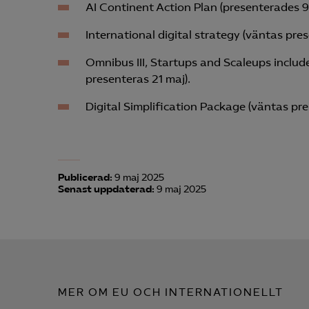
AI Continent Action Plan (presenterades 9 
International digital strategy (väntas pres
Mar
Omnibus III, Startups and Scaleups includ

Mark
presenteras 21 maj).
visa
Digital Simplification Package (väntas pr
Publicerad:
9 maj 2025
Senast uppdaterad:
9 maj 2025
MER OM EU OCH INTERNATIONELLT