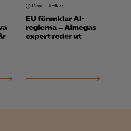
13 maj
Artiklar
EU förenklar AI-
va
reglerna – Almegas
år
expert reder ut