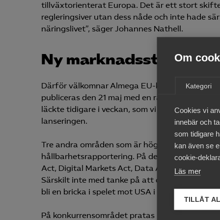
tillväxtorienterat Europa. Det är ett stort sk
regleringsiver utan dess nåde och inte hade sär
näringslivet”, säger Johannes Nathell.
Ny marknadsstrategi
Om cooki
Därför välkomnar Almega EU-kommissionens ny
Kategori
publiceras den 21 maj med en rad olika förslag
läckte tidigare i veckan, som vi just nu håller på
Cookies vi an
lanseringen.
innebär och tac
som tidigare h
Tre andra områden som är högt upp på dagordni
kan även se en
hållbarhetsrapportering. På det digitala område
cookie-deklara
Act, Digital Markets Act, Data Act och AI-act på
Läs mer
Särskilt inte med tanke på att de stora techför
bli en bricka i spelet mot USA i handelskriget s
TILLÅT A
På konkurrensområdet pratas mycket om statsst