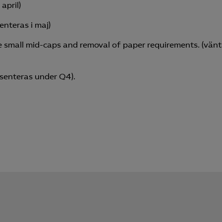
april)
Microsoft Clarity
enteras i maj)
knadsförings-cookies
e small mid-caps and removal of paper requirements. (vän
nadsförings-cookies används för att spåra gester på olika webbplatser 
 relevanta och engagerande annonser.
esenteras under Q4).
Google Ads
Meta Pixel
YouTube
LinkedIn Insight
Leadfeeder
Microsoft Ads