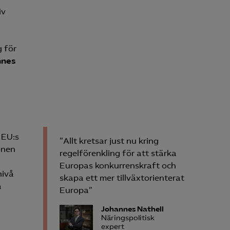
iv
g för
nnes
 EU:s
”Allt kretsar just nu kring
onen
regelförenkling för att stärka
Europas konkurrenskraft och
nivå
skapa ett mer tillväxtorienterat
a
Europa”
Johannes Nathell
Näringspolitisk
expert