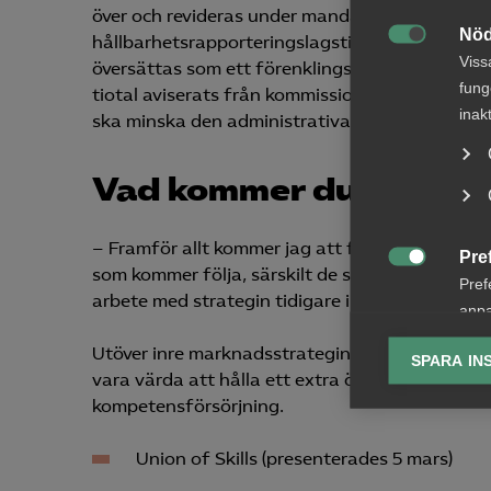
över och revideras under mandatperioden. Slutli
Nöd
hållbarhetsrapporteringslagstiftningar, som är 

Viss
översättas som ett förenklingspaket. Flera omn
fung
tiotal aviserats från kommissionen bland anna
inak
ska minska den administrativa bördan och ta 
Vad kommer du hålla me
– Framför allt kommer jag att fortsätta följa 
Pre
som kommer följa, särskilt de som rör inre mar

Pref
arbete med strategin tidigare i år genom att sk
anpa
lagr
Utöver inre marknadsstrategin kommer nedan e
SPARA IN
vara värda att hålla ett extra öga på under kom
Ana
kompetensförsörjning.

Anal
info
Union of Skills (presenterades 5 mars)