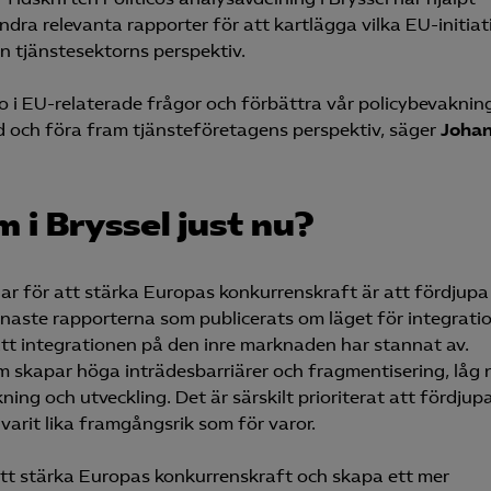
ra relevanta rapporter för att kartlägga vilka EU-initiat
ån tjänstesektorns perspektiv.
ro i EU-relaterade frågor och förbättra vår policybevaknin
rad och föra fram tjänsteföretagens perspektiv, säger
Joha
 i Bryssel just nu?
ar för att stärka Europas konkurrenskraft är att fördjupa
naste rapporterna som publicerats om läget för integrati
tt integrationen på den inre marknaden har stannat av.
skapar höga inträdesbarriärer och fragmentisering, låg 
skning och utveckling. Det är särskilt prioriterat att fördjup
varit lika framgångsrik som för varor.
r att stärka Europas konkurrenskraft och skapa ett mer