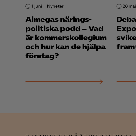
1 juni
Nyheter
28 maj
Almegas närings­
Deba
politiska podd – Vad
Expo
är kommerskollegium
svike
och hur kan de hjälpa
fram
företag?