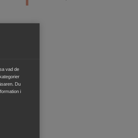
st
a
äsa vad de
 kategorier
läsaren. Du
formation i
vices
s.
 att
 ses