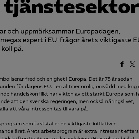
ör tjänstesekto
firar och uppmärksammar Europadagen,
egas expert i EU-frågor årets viktigaste E
 koll på.
boliserar fred och enighet i Europa. Det är 75 år sedan
den för dagens EU. I en alltmer orolig omvärld med krig i
de handelskonflikt har vikten av ett starkt Europa som h
örande att den svenska regeringen, men också näringslivet,
lla att våra intressen tas tillvara på.
program som fastställer de viktigaste initiativen
de året. Årets arbetsprogram är extra intressant efter
 Tidskriften Politicos analysavdelning i Bryssel har hjälpt