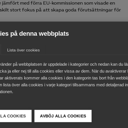
ifte jämfört med förra EU-kommissionen som visade en
skilt stort fokus på att skapa goda förutsättningar för
es på denna webbplats
a inre marknadsstrategi som högst sannolikt kommer
Lista över cookies
 för att förbättra handeln på den inre marknaden.
Ett utka
 att analysera och ta ställning till i väntan på den officiell
vänder på webbplatsen är uppdelade i kategorier och nedan kan du l
ka ja eller nej till alla cookies eller vissa av dem. När du avaktiverar
ar aktiverats kommer alla cookies i den kategorin tas bort från webb
ngen är digital policy, konkurrenspolicy och
 lista över alla cookies i varje kategori tillsammans med detaljerad in
t håller en rad stora lagstiftningspaket, såsom Digital Ser
tionen.
 att implementeras vilket är långt ifrån en smärtfri proces
etagen som framför allt berörs är amerikanska och riskerar
om pågår.
LLA COOKIES
AVBÖJ ALLA COOKIES
öd och offentlig upphandling, vilka är regelverk som ska