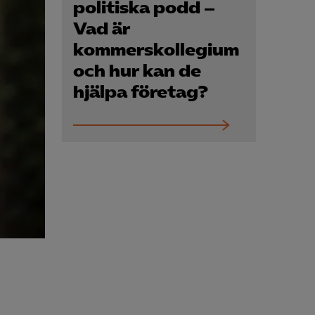
Kurser & utbildningar
politiska podd –
Vad är
kommerskollegium
Påverkansarbete
och hur kan de
hjälpa företag?
Bli medlem
Logga in på
Arbetsgivarguiden
Sök på almega.se
Press
In English
Cookie-inställningar