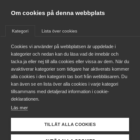
Almega
Förbund
Om cookies på denna webbplats
Almega Tjänste­förbunden
/
Aktuellt
/
Artiklar
/
Om Almega
Kategori
Lista över cookies
Almega Tjänste­företagen
Aktuellt
Cookies vi använder på webbplatsen är uppdelade i
Almega Utbildning
kategorier och nedan kan du läsa vad de innebär och
Innovations­företagen
tacka ja eller nej till alla cookies eller vissa av dem. När du
Medlemskapet
avaktiverar kategorier som tidigare har aktiverats kommer
Kompetens­företagen
alla cookies i den kategorin tas bort från webbläsaren. Du
Mina sidor
kan även se en lista över alla cookies i varje kategori
Medie­företagen
tillsammans med detaljerad information i cookie-
Kontakt
Säkerhets­företagen
deklarationen.
Läs mer
Tåg­företagen
Kurser & utbildningar
Vård­företagarna
TILLÅT ALLA COOKIES
Påverkansarbete