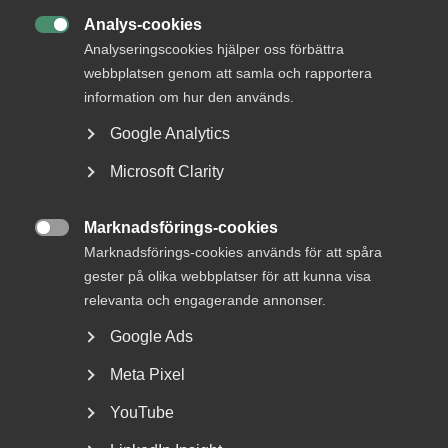
MER OM AI
Analys-cookies

Analyseringscookies hjälper oss förbättra
7 maj
webbplatsen genom att samla och rapportera
information om hur den används.
AI påverkar vissa branscher mer: ”Jobb­
tillväxten har stannat av”
Google Analytics
Microsoft Clarity
Marknadsförings-cookies
Nytt förenklingspaket

Marknadsförings-cookies används för att spåra
gester på olika webbplatser för att kunna visa
EU:s AI-förordning är världens första heltäckande
relevanta och engagerande annonser.
lagstiftning för artificiell intelligens. Den antogs 2024 och
Google Ads
träder i kraft stegvis – med målet att säkerställa AI-
system är säkra, transparenta och respekterar
Meta Pixel
grundläggande rättigheter. Sedan dess har dock AI-
förordningen fått kritik för att vara för komplex och att
YouTube
det finns risk för överlapp med annan lagstiftning på