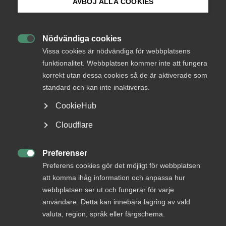
AVBÖJ ALLA COOKIES
Bli medlem
EU förenklar AI-reglerna –
Almegas expert reder ut
Nödvändiga cookies

Logga in på Arbetsgivarguiden
Vissa cookies är nödvändiga för webbplatsens
funktionalitet. Webbplatsen kommer inte att fungera
EU har nått en överenskommelse om ett
korrekt utan dessa cookies så de är aktiverade som
Sök på almega.se
förenklingspaket för AI-förordningen, den så
standard och kan inte inaktiveras.
kallade AI-omnibussen. Reglerna för högrisk-AI
CookieHub
skjuts upp till 2027 och fler företag får tillgång till
förenklade rapporteringskrav. Men enligt Almegas
Press
Cloudflare
policyexpert Johannes Nathell bör tjänsteföretag
In English
inte vänta med att kartlägga hur förordningen
Cookie-inställningar
Preferenser
påverkar dem.

Preferens cookies gör det möjligt för webbplatsen
att komma ihåg information och anpassa hur
AI
EU och internationellt
13 maj
Artiklar
webbplatsen ser ut och fungerar för varje
användare. Detta kan innebära lagring av vald
valuta, region, språk eller färgschema.