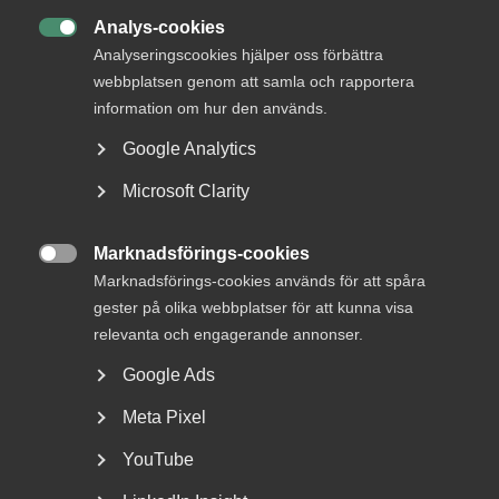
”Fackens arbetstidskrav hotar jobb,
Analys-cookies

välfärd och den svenska modellen”
Analyseringscookies hjälper oss förbättra
webbplatsen genom att samla och rapportera
information om hur den används.
Google Analytics
Jämställdhetsinitiativen avlöser varandra på Randstad i
Microsoft Clarity
Sverige. Hållbarhetschef Anki Elken driver frågorna med
glöd och stort engagemang.
Marknadsförings-cookies

–
Vi arbetar dagligen med jämställdhets- och
Marknadsförings-cookies används för att spåra
inkluderingsfrågor och vi försöker ständigt utmana såväl
gester på olika webbplatser för att kunna visa
kunder, samarbetspartners som kandidater. Det är ett
relevanta och engagerande annonser.
arbete som alla, oavsett avdelning eller position, bidrar
Google Ads
till. På Randstad är alla hållbarhetschefer
, säger
Anki Elken.
Meta Pixel
Ett av många jämställdhetsinitiativ som företaget är stolt
YouTube
över är ”Enklare vägar till jobb” där dotterbolaget Antenn