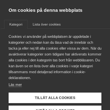
Almega
Förbund
Om cookies på denna webbplats
Almega Tjänste­förbunden
/
Aktuellt
/
Artiklar
/
Om Almega
Kategori
Lista över cookies
Almega Tjänste­företagen
Aktuellt
Cookies vi använder på webbplatsen är uppdelade i
Almega Utbildning
kategorier och nedan kan du läsa vad de innebär och
Innovations­företagen
tacka ja eller nej till alla cookies eller vissa av dem. När du
Medlemskapet
avaktiverar kategorier som tidigare har aktiverats kommer
Kompetens­företagen
alla cookies i den kategorin tas bort från webbläsaren. Du
Mina sidor
kan även se en lista över alla cookies i varje kategori
Medie­företagen
tillsammans med detaljerad information i cookie-
Kontakt
Säkerhets­företagen
deklarationen.
Läs mer
Tåg­företagen
Kurser & utbildningar
Vård­företagarna
TILLÅT ALLA COOKIES
Påverkansarbete
Randstad arbetar för en