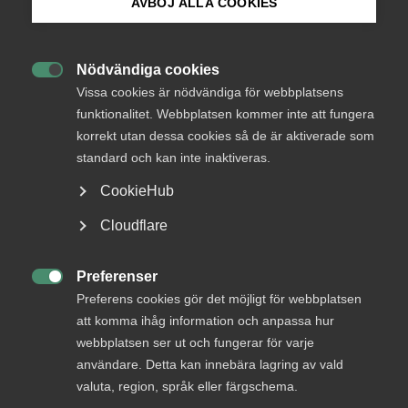
inkluderande arbetsmarknad
AVBÖJ ALLA COOKIES
Bli medlem
Jämställdhet är en del av bemannings- och
Nödvändiga cookies
rekryteringsföretaget Randstad
s
dna. Som en

Logga in på Arbetsgivarguiden
Vissa cookies är nödvändiga för webbplatsens
aktiv samhällsaktör utmanar man rådande normer,
funktionalitet. Webbplatsen kommer inte att fungera
sätter kompetensen i fokus och vågar lyfta
korrekt utan dessa cookies så de är aktiverade som
Sök på almega.se
diskrimineringsproblematiken. Och de utmanar
standard och kan inte inaktiveras.
även sina kunder och samarbetspartners att gå
CookieHub
samma väg.
Press
Cloudflare
Almega
Arbetsgivarfrågor
In English
7 mars 2019
Artiklar
Cookie-inställningar
Preferenser

Preferens cookies gör det möjligt för webbplatsen
att komma ihåg information och anpassa hur
webbplatsen ser ut och fungerar för varje
MER OM ALMEGA
användare. Detta kan innebära lagring av vald
valuta, region, språk eller färgschema.
29 juli