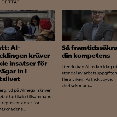
Meta Pixel
 DETTA?
YouTube
LinkedIn Insight
Leadfeeder
Microsoft Ads
tt: AI-
Så framtidssäkra
cklingen kräver
din kompetens
de insatser för
I teorin kan AI redan idag u
vägar in i
stor del av arbetsuppgifter
tslivet
flera yrken. Patrick Joyce,
chefsekonom...
rg, vd på Almega, skriver
ebattartikeln tillsammans
r representanter för
arknadens...