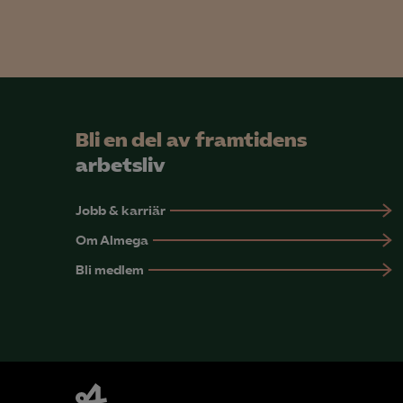
Bli en del av framtidens
arbetsliv
Jobb & karriär
Om Almega
Bli medlem