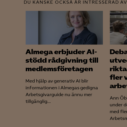
DU KANSKE OCKSÅ ÄR INTRESSERAD AV
Almega erbjuder AI-
Deba
stödd rådgivning till
utve
medlemsföretagen
rikta
fler 
Med hjälp av generativ AI blir
arbe
informationen i Almegas gedigna
Arbetsgivarguide nu ännu mer
Ann Öbe
tillgänglig...
under d
med fle
Arbetsm