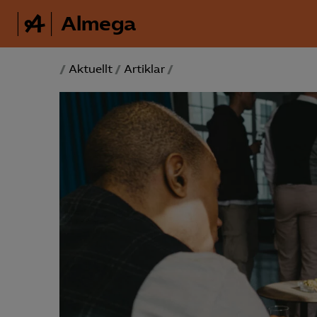
Almega
/
Aktuellt
/
Artiklar
/