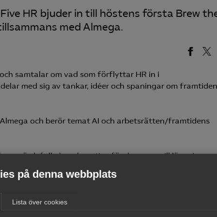
ive HR bjuder in till höstens första Brew th
tillsammans med Almega.
 och samtalar om vad som förflyttar HR in i
delar med sig av tankar, idéer och spaningar om framtide
d Almega och berör temat AI och arbetsrätten/framtidens
många värdefulla kunskapstips för dem som vill lära sig me
 spännande en läslista.
es på denna webbplats
Lista över cookies