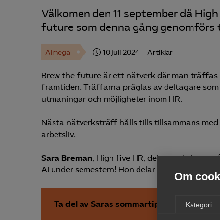
Välkomen den 11 september då High F
future som denna gång genomförs 
Almega
10 juli 2024
Artiklar
Brew the future är ett nätverk där man träffas
framtiden. Träffarna präglas av deltagare som 
utmaningar och möjligheter inom HR.
Nästa nätverksträff hålls tills tillsammans me
arbetsliv.
Sara Breman
, High five HR, delar med sig av 
AI under semestern! Hon delar bland med sig av
Om cooki
Ta del av Saras sommartips här
Kategori