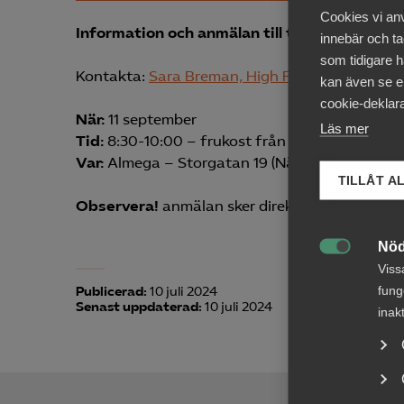
Cookies vi an
Information och anmälan till träffen
innebär och tac
som tidigare h
Kontakta:
Sara Breman, High Five HR
kan även se en
cookie-deklara
När:
11 september
Läs mer
Tid:
8:30-10:00 – frukost från 8:10
Var:
Almega – Storgatan 19 (Näringslivets H
TILLÅT A
Observera!
anmälan sker direkt via epost till
Nöd

Viss
fung
Publicerad:
10 juli 2024
Senast uppdaterad:
10 juli 2024
inak