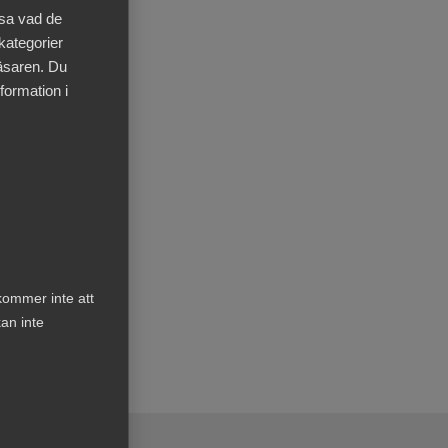
äsa vad de
 kategorier
läsaren. Du
formation i
kommer inte att
an inte