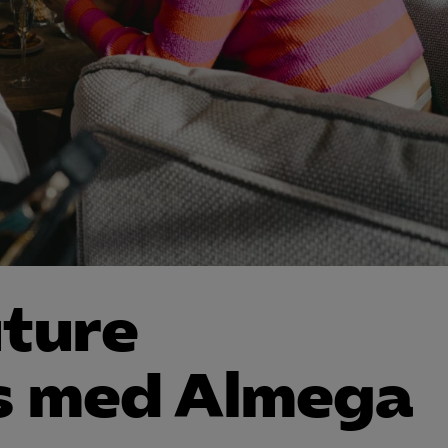
uture
s med Almega