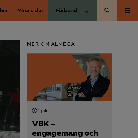
den
Mina sidor
Förbund
Almega Tjänste­förbunden
Om Almega
Almega Tjänste­företagen
MER OM ALMEGA
Almega Utbildning
Aktuellt
Innovations­företagen
Kompetens­företagen
Medlemskapet
Medie­företagen
Säkerhets­företagen
Mina sidor
Tåg­företagen
1 juli
Kontakt
Vård­företagarna
VBK –
engagemang och