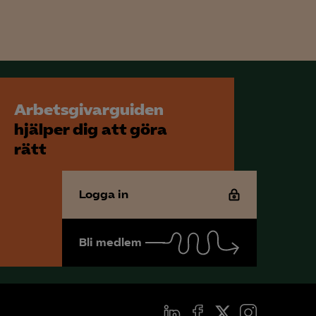
Arbetsgivarguiden
hjälper dig att göra
rätt
Logga in
Bli medlem