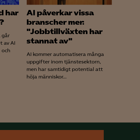
d har
AI påverkar vissa
?
branscher mer:
"Jobbtillväxten har
 går
stannat av"
t av AI
n och
AI kommer automatisera många
uppgifter inom tjänstesektorn,
men har samtidigt potential att
höja människor...