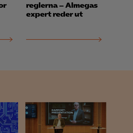
or
reglerna – Almegas
expert reder ut
för att kunna