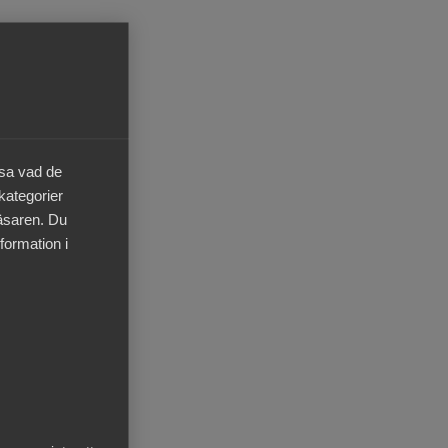
ätta
äsa vad de
 kategorier
ör
läsaren. Du
formation i
kunna
are
en
r
mer