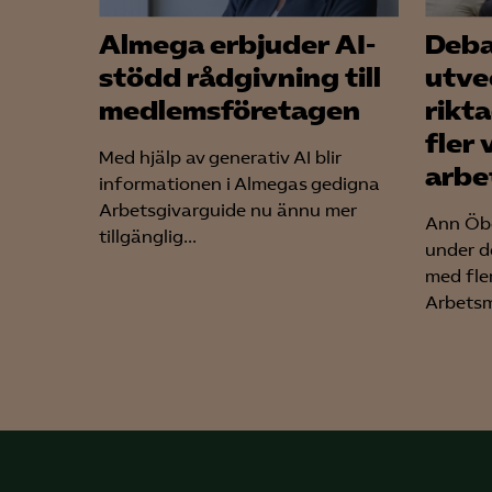
Almega erbjuder AI-
Deba
stödd rådgivning till
utve
medlemsföretagen
rikta
fler 
Med hjälp av generativ AI blir
arbe
informationen i Almegas gedigna
Arbetsgivarguide nu ännu mer
Ann Öbe
tillgänglig...
under d
med fle
Arbetsm