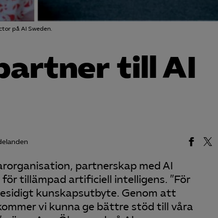
ctor på AI Sweden.
artner till AI
delanden
arorganisation, partnerskap med AI
r tillämpad artificiell intelligens. ”För
sesidigt kunskapsutbyte. Genom att
kommer vi kunna ge bättre stöd till våra