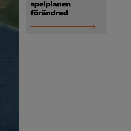
Kurser & utbildningar
spelplanen
förändrad
Påverkansarbete
Bli medlem
Logga in på
Arbetsgivarguiden
Sök på almega.se
Press
In English
Cookie-inställningar