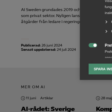
Viss
fung
AI Sweden grundades 2019 och finansieras av sv
inak
som privat sektor. Nyligen lanserade AI Sweden 
åtgärder från ledare i regeringen, politiska par
Pre
Publicerad:
26 juni 2024

Senast uppdaterad:
24 juli 2024
Pref
anpa
lagr
SPARA IN
Ana

Anal
MER OM AI
info
11 juni
Artiklar
28 maj
AI-rådet: Sverige
Komp