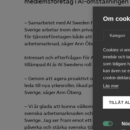
medlemsföretag i AI-omställningen”
Om cooki
‒ Samarbetet med AI Sweden har alla förutsättni
Sverige arbetar inom den privata tjänstesekt
Kategori
för tjänsteföretagen både att implementera AI 
arbetsmarknad, säger Ann Öberg, vd på Almeg
Cookies vi an
innebär och tac
Intresset och efterfrågan för AI har ökat lavin
som tidigare h
tillämpad AI är AI Swedens roll att påskynda d
kan även se en
cookie-deklara
‒ Genom att agera proaktivt och genomtänkt s
leda till nya yrkesroller, ökad produktivitet, e
Läs mer
Sverige, säger Ann Öberg.
TILLÅT A
‒ Vi är glada att kunna välkomna Almega till A
svenska arbetsmarknaden och har därmed en vikt
Sverige. Jag ser fram emot ett givande samarb
Nöd
påverka och stärka svenska tjänsteföretag, sä
