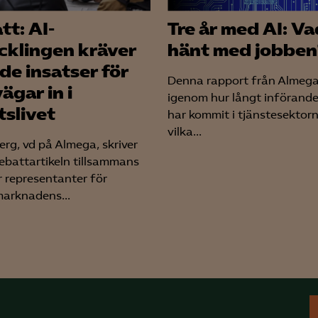
tt: AI-
Tre år med AI: Va
cklingen kräver
hänt med jobben
de insatser för
Denna rapport från Almega
vägar in i
igenom hur långt införande
tslivet
har kommit i tjänstesektor
vilka...
rg, vd på Almega, skriver
ebattartikeln tillsammans
r representanter för
arknadens...