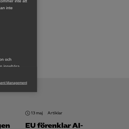
kommer inte att
an inte
ig
era
ion och
an innebära
sent Management
h rapportera
13 maj
Artiklar
gen
EU förenklar AI-