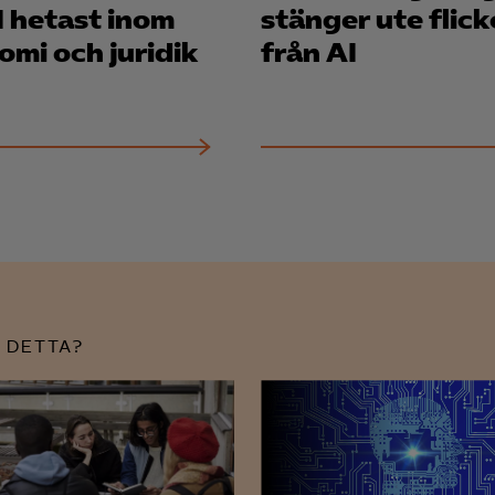
stänger ute flick
knadsförings-cookies
omi och juridik
från AI
nadsförings-cookies används för att spåra gester på olika webbplatser 
 relevanta och engagerande annonser.
Google Ads
Meta Pixel
YouTube
LinkedIn Insight
Leadfeeder
Microsoft Ads
 DETTA?