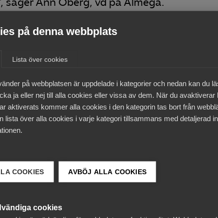
, säger Ann Öberg, vd på Almega.
es på denna webbplats
ngar att bli riktigt fruktsamt. Hälften av alla anställda i
orn och tillsammans med AI Sweden kommer vi kunna underl
Lista över cookies
i verksamheten och att ställa om till framtidens
a.
vänder på webbplatsen är uppdelade i kategorier och nedan kan du l
ka ja eller nej till alla cookies eller vissa av dem. När du avaktiverar
artat den senaste tiden. Som Sveriges nationella centrum f
ar aktiverats kommer alla cookies i den kategorin tas bort från webb
en breda användningen av AI.
 lista över alla cookies i varje kategori tillsammans med detaljerad in
tionen.
amt skapa rätt förutsättningar kommer AI-utvecklingen 
n stärkt tjänstesektor och i slutänden ett konkurrenskraftig
LLA COOKIES
AVBÖJ ALLA COOKIES
I Swedens partnernätverk. Almega är en central aktör på d
ig roll i den omställning som AI-utvecklingen innebär fö
ete där vi tillsammans kommer kunna utforska hur AI kom
vändiga cookies
ger Martin Svensson, Managing Director på AI Sweden.