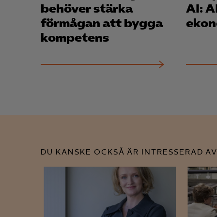
behöver stärka
AI: AI hetast inom
Mar
förmågan att bygga
ekon

Mark
kompetens
visa
DU KANSKE OCKSÅ ÄR INTRESSERAD AV