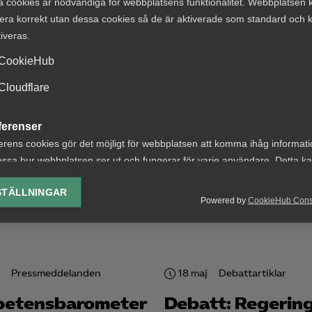
a cookies är nödvändiga för webbplatsens funktionalitet. Webbplatsen 
era korrekt utan dessa cookies så de är aktiverade som standard och k
enska staten och av drygt 130 partners från såväl offentl
tiveras.
en nationell AI-strategi för Sverige med målet att katalys
tier, företag, offentlig sektor och akademi.
CookieHub
Cloudflare
ferenser
erens cookies gör det möjligt för webbplatsen att komma ihåg informat
ssa hur webbplatsen ser ut och fungerar för varje användare. Detta k
ing av vald valuta, region, språk eller färgschema.
STÄLLNINGAR
Powered by
CookieHub Con
lys-cookies
yseringscookies hjälper oss förbättra webbplatsen genom att samla oc
rmation om hur den används.
Google Analytics
Pressmeddelanden
18 maj
Debattartiklar
Microsoft Clarity
etensbarometern
Debatt: Regerin