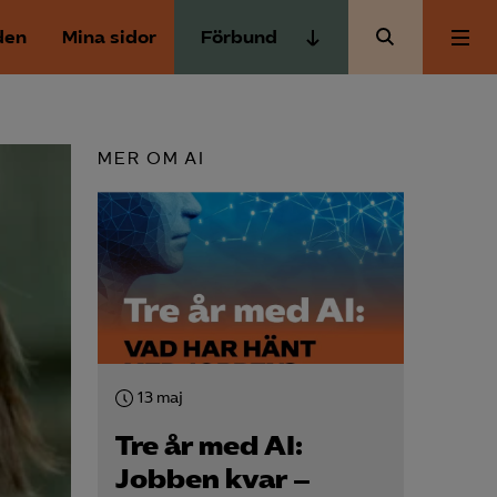
den
Mina sidor
Förbund
Almega Tjänste­förbunden
Om Almega
Almega Tjänste­företagen
MER OM AI
Almega Utbildning
Aktuellt
Innovations­företagen
Kompetens­företagen
Medlemskapet
Medie­företagen
Säkerhets­företagen
Mina sidor
Tåg­företagen
13 maj
Kontakt
Vård­företagarna
Tre år med AI:
Jobben kvar –