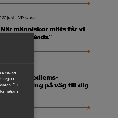
22 juni
VD svarar
“När människor möts får vi
saker att hända”
4 juni
Nyheter
äsa vad de
2026 års medlems­
 kategorier
undersökning på väg till dig
läsaren. Du
formation i