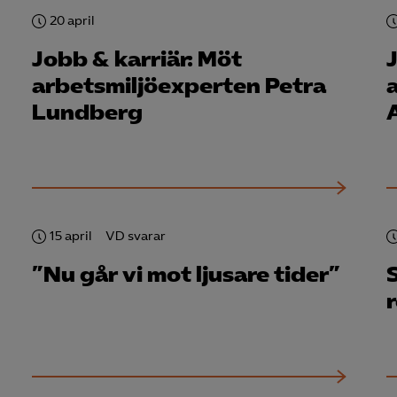
rmation om hur den används.
20 april
Google Analytics
Jobb & karriär: Möt
Microsoft Clarity
arbetsmiljöexperten Petra
Lundberg
knadsförings-cookies
nadsförings-cookies används för att spåra gester på olika webbplatser 
 relevanta och engagerande annonser.
Google Ads
Meta Pixel
15 april
VD svarar
YouTube
”Nu går vi mot ljusare tider”
S
LinkedIn Insight
Leadfeeder
Microsoft Ads