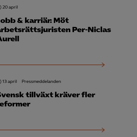
20 april
Jobb & karriär: Möt
arbetsrättsjuristen Per-Niclas
Aurell
för att kunna
13 april
Pressmeddelanden
vensk tillväxt kräver fler
reformer