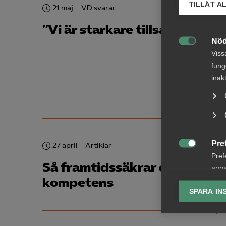
TILLÅT A
21 maj
VD svarar
”Vi är starkare tillsammans”
Nöd

Viss
fung
inak
Pre
27 april
Artiklar

Pref
Så framtidssäkrar du din
anpa
kompetens
lagr
SPARA IN
Ana

Anal