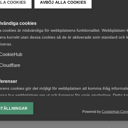
LLA COOKIES
AVBÖJ ALLA COOKIES
12 maj
Pressmeddelanden
Nybildat råd för tjänste­
vändiga cookies
sektorns kompetensbehov
a cookies är nödvändiga för webbplatsens funktionalitet. Webbplatsen 
era korrekt utan dessa cookies så de är aktiverade som standard och k
tiveras.
CookieHub
Cloudflare
ferenser
23 april
Rapporter
erens cookies gör det möjligt för webbplatsen att komma ihåg informat
Kvalificerade jobb + gig =
A
ssa hur webbplatsen ser ut och fungerar för varje användare. Detta k
sant?
ing av vald valuta, region, språk eller färgschema.
STÄLLNINGAR
Powered by
CookieHub Con
lys-cookies
yseringscookies hjälper oss förbättra webbplatsen genom att samla oc