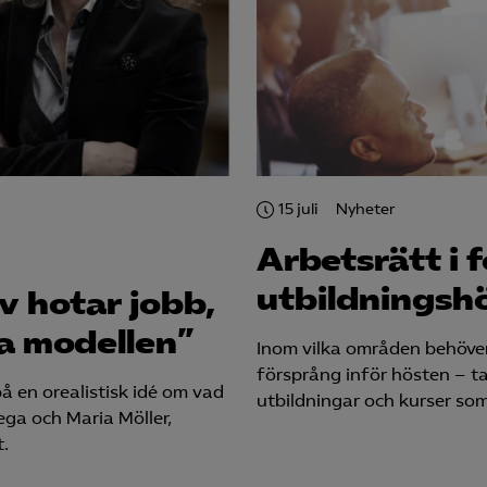
15 juli
Nyheter
Arbetsrätt i 
utbildningsh
v hotar jobb,
a modellen”
Inom vilka områden behöver
försprång inför hösten – ta
å en orealistisk idé om vad
utbildningar och kurser som
ega och Maria Möller,
t.