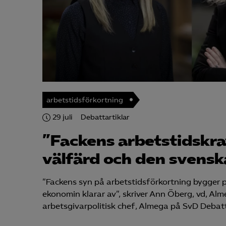
arbetstidsförkortning
29 juli
Debattartiklar
”Fackens arbetstidskra
välfärd och den svensk
”Fackens syn på arbetstidsförkortning bygger p
ekonomin klarar av”, skriver Ann Öberg, vd, Alm
arbetsgivarpolitisk chef, Almega på SvD Debat