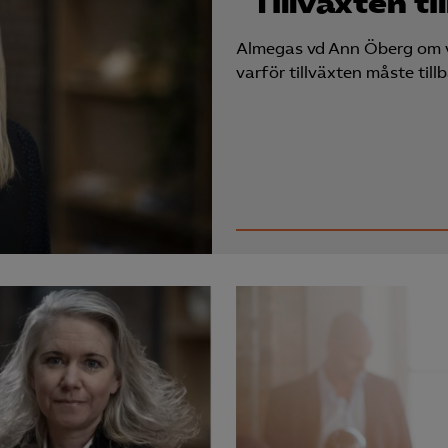
“Tillväxten ti
Almegas vd Ann Öberg om v
varför tillväxten måste till