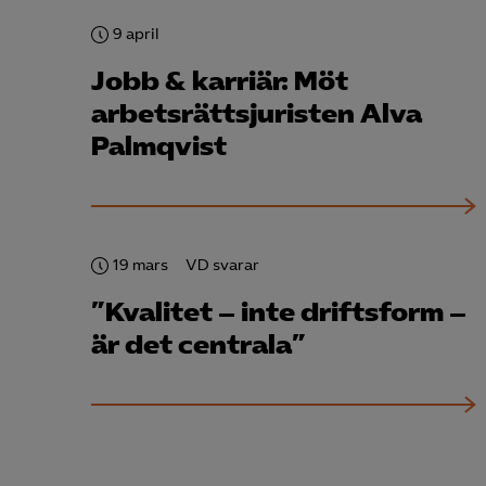
9 april
Jobb & karriär: Möt
arbetsrättsjuristen Alva
Palmqvist
19 mars
VD svarar
”Kvalitet – inte driftsform –
är det centrala”