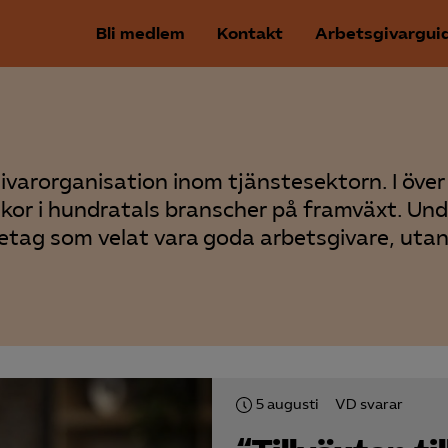
Bli medlem
Kontakt
Arbetsgivargui
ar­organisation inom tjänstesektorn. I över 
llkor i hundratals branscher på framväxt. Und
öretag som velat vara goda arbetsgivare, utan
5 augusti
VD svarar