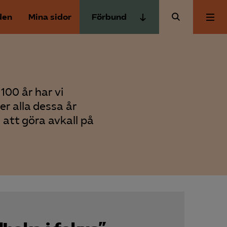
den
Mina sidor
Förbund
Almega Tjänste­förbunden
Om Almega
Almega Tjänste­företagen
Almega Utbildning
Aktuellt
100 år har vi
Innovations­företagen
er alla dessa år
Kompetens­företagen
 att göra avkall på
Medlemskapet
Medie­företagen
Säkerhets­företagen
Mina sidor
Tåg­företagen
Kontakt
Vård­företagarna