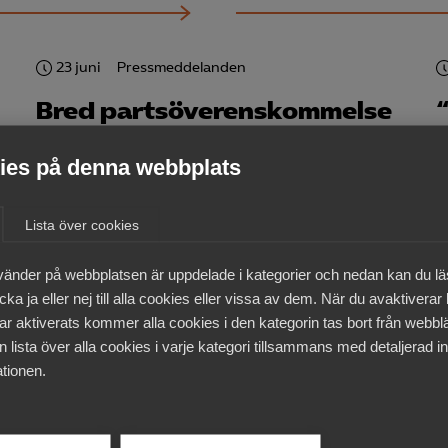
23 juni
Pressmeddelanden
Bred partsöverenskommelse
om framtidens kollektivavtal
es på denna webbplats
Lista över cookies
4 juni
Artiklar
vänder på webbplatsen är uppdelade i kategorier och nedan kan du l
Almegas vd listad som en av
ka ja eller nej till alla cookies eller vissa av dem. När du avaktiverar
närings­livets mäktigaste
ar aktiverats kommer alla cookies i den kategorin tas bort från webb
 lista över alla cookies i varje kategori tillsammans med detaljerad in
kvinnor
tionen.