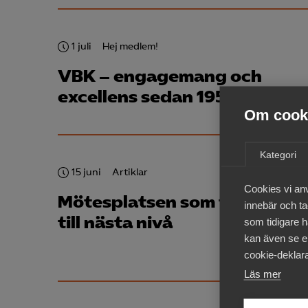
1 juli
Hej medlem!
VBK – engagemang och
excellens sedan 1958
Om cooki
Kategori
15 juni
Artiklar
Cookies vi an
Mötesplatsen som tar vd:ar
innebär och tac
till nästa nivå
som tidigare h
kan även se en
cookie-deklara
Läs mer