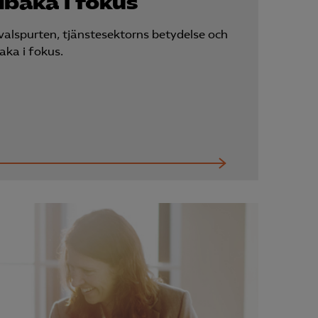
llbaka i fokus”
Kurser & utbildningar
alspurten, tjänstesektorns betydelse och
baka i fokus.
Påverkansarbete
Bli medlem
Logga in på
Arbetsgivarguiden
Sök på almega.se
Press
In English
Cookie-inställningar