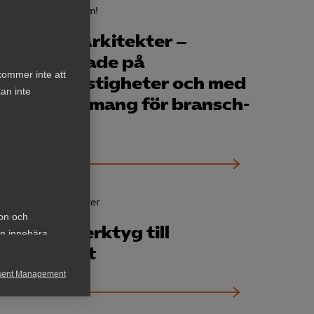
5 maj
Hej medlem!
Carlstedt Arkitekter –
specialiserade på
kommer inte att
samhällsfastigheter och med
an inte
ett engagemang för bransch­
frågor
22 april
Rapporter
ion och
I – Från verktyg till
an innebära
arbetskraft
sent Management
h rapportera