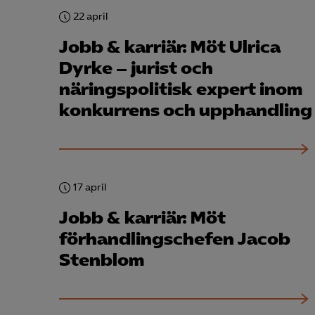
info
22 april
Jobb & karriär: Möt Ulrica
Dyrke – jurist och
näringspolitisk expert inom
Mar
konkurrens och upphandling

Mark
visa
17 april
Jobb & karriär: Möt
förhandlingschefen Jacob
Stenblom