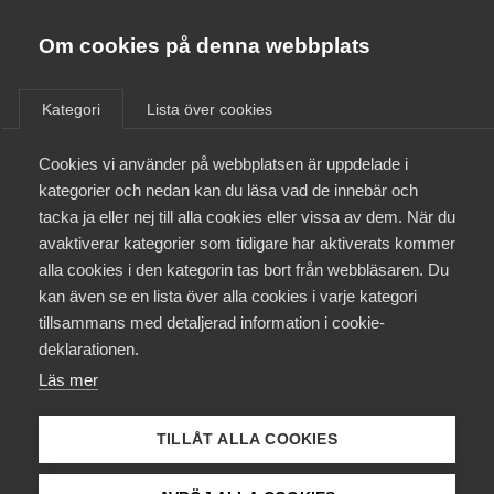
Almega
Förbund
Om cookies på denna webbplats
Almega Tjänste­förbunden
Om Almega
Kategori
Lista över cookies
Företagshälsovård -
Almega Tjänste­företagen
Läkarförbundet
Aktuellt
Cookies vi använder på webbplatsen är uppdelade i
Almega Utbildning
kategorier och nedan kan du läsa vad de innebär och
Innovations­företagen
tacka ja eller nej till alla cookies eller vissa av dem. När du
Medlemskapet
avaktiverar kategorier som tidigare har aktiverats kommer
Kompetens­företagen
alla cookies i den kategorin tas bort från webbläsaren. Du
Mina sidor
24 juli
Arbetsgivarnytt
kan även se en lista över alla cookies i varje kategori
Medie­företagen
tillsammans med detaljerad information i cookie-
Förändringar i avtalen med
Kontakt
Säkerhets­företagen
deklarationen.
Sveriges läkar­förbund
Läs mer
Tåg­företagen
Kurser & utbildningar
Vårdföretagen och Sveriges läkarförbund har enats om
Vård­företagarna
justeringar av avtalen Företagshälsovård (D) samt Vård,
TILLÅT ALLA COOKIES
Påverkansarbete
behandling och omsorg samt Äldreomsorg (E+F) när det
gäller regler om dygnsvila och mertidsersättning. De nya