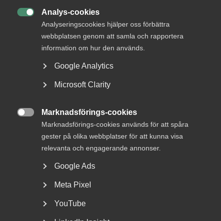
22 juni
AD-domar
Analys-cookies
Uteblivna förhandlingar räckte

Analyseringscookies hjälper oss förbättra
inte för MBL‑skadestånd enligt
webbplatsen genom att samla och rapportera
AD
information om hur den används.
Google Analytics
AD 2026 nr 46 Huvudsakligen fråga om yrkat skadestånd
för brott mot förhandlingsskyldighet enligt
Microsoft Clarity
medbestämmandelagen (”MBL”) skulle utdömas vid en
tredskodomsprövning. Livsmedelsarbetareförbundet
Marknadsförings-cookies
(”förbundet”) ansökte om stämning mot ett bolag som var

bundet av livsmedelsavtalet genom …
Marknadsförings-cookies används för att spåra
gester på olika webbplatser för att kunna visa
relevanta och engagerande annonser.
Google Ads
22 juni
AD-domar
Meta Pixel
Försäkringskassan förlorade
tvisten om avskedande efter
YouTube
dataintrång