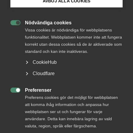
AVBÖJ ALLA COOKIES
reglerna börjar gälla från och med den 1 september 2026.
Förhandlingar om införande av eventuell
Bli medlem
arbetstidsförkortning, avräkning och motvaluta fortsätter
Nödvändiga cookies
under hösten.

Logga in på Arbetsgivarguiden
Vissa cookies är nödvändiga för webbplatsens
funktionalitet. Webbplatsen kommer inte att fungera
korrekt utan dessa cookies så de är aktiverade som
Sök på almega.se
standard och kan inte inaktiveras.
1 juli
Arbetsgivarnytt
Uppsägning av pensions- och
CookieHub
försäkringsavtal
Press
Cloudflare
In English
Under våren har Svenskt Näringsliv, LO och PTK fört
förhandlingar om förändringar i pensioneringsavtalen utan
Cookie-inställningar
Preferenser
att träffa en överenskommelse.

Preferens cookies gör det möjligt för webbplatsen
att komma ihåg information och anpassa hur
webbplatsen ser ut och fungerar för varje
användare. Detta kan innebära lagring av vald
AD-dom
valuta, region, språk eller färgschema.