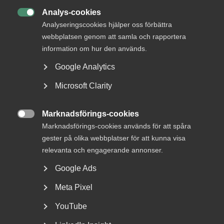
AD-dom
Analys-cookies
22 juni

AD-domar
Analyseringscookies hjälper oss förbättra
Försäkringskassan förlorade
webbplatsen genom att samla och rapportera
tvisten om avskedande efter
information om hur den används.
dataintrång
Google Analytics
AD 2026 nr 44 Fråga om Försäkringskassan hade laga
Microsoft Clarity
grund att avskeda, eller åtminstone sakliga skäl att säga
upp, en tjänsteman som dömts för dataintrång.
Marknadsförings-cookies
Dataintrånget avsåg två slagningar under en och samma

Marknadsförings-cookies används för att spåra
dag i …
gester på olika webbplatser för att kunna visa
relevanta och engagerande annonser.
Google Ads
15 juni
Medlemsnyheter
Meta Pixel
Dataintrång i eget
YouTube
målsägandeärende –