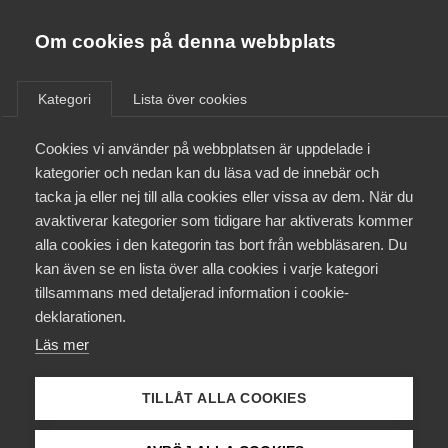
Almega
Förbund
Om cookies på denna webbplats
Almega Tjänste­förbunden
Om Almega
Kategori
Lista över cookies
Ledaravtal tryckeri/packsal
Almega Tjänste­företagen
upphörde 20210331
Aktuellt
Cookies vi använder på webbplatsen är uppdelade i
Almega Utbildning
kategorier och nedan kan du läsa vad de innebär och
Innovations­företagen
tacka ja eller nej till alla cookies eller vissa av dem. När du
Medlemskapet
avaktiverar kategorier som tidigare har aktiverats kommer
Kompetens­företagen
alla cookies i den kategorin tas bort från webbläsaren. Du
Mina sidor
1 juli
Arbetsgivarnytt
kan även se en lista över alla cookies i varje kategori
Medie­företagen
tillsammans med detaljerad information i cookie-
Uppsägning av pensions- och
Kontakt
Säkerhets­företagen
deklarationen.
försäkringsavtal
Läs mer
Tåg­företagen
Kurser & utbildningar
Under våren har Svenskt Näringsliv, LO och PTK fört
Vård­företagarna
förhandlingar om förändringar i pensioneringsavtalen utan
TILLÅT ALLA COOKIES
Påverkansarbete
att träffa en överenskommelse.