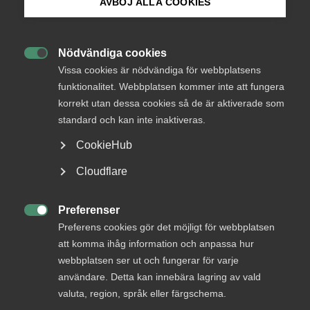
AVBÖJ ALLA COOKIES
Bli medlem
AD-dom
Nödvändiga cookies

Logga in på Arbetsgivarguiden
Vissa cookies är nödvändiga för webbplatsens
22 juni
AD-domar
funktionalitet. Webbplatsen kommer inte att fungera
Uteblivna förhandlingar räckte
korrekt utan dessa cookies så de är aktiverade som
Sök på almega.se
inte för MBL‑skadestånd enligt
standard och kan inte inaktiveras.
AD
CookieHub
AD 2026 nr 46 Huvudsakligen fråga om yrkat skadestånd
Press
Cloudflare
för brott mot förhandlingsskyldighet enligt
In English
medbestämmandelagen (”MBL”) skulle utdömas vid en
Cookie-inställningar
tredskodomsprövning. Livsmedelsarbetareförbundet
Preferenser

(”förbundet”) ansökte om stämning mot ett bolag som var
Preferens cookies gör det möjligt för webbplatsen
bundet av livsmedelsavtalet genom …
att komma ihåg information och anpassa hur
webbplatsen ser ut och fungerar för varje
användare. Detta kan innebära lagring av vald
valuta, region, språk eller färgschema.