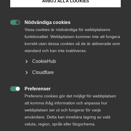
AVBÖJ ALLA COOKIES
framgångsrikt distansarbete
Bli medlem
Under pandemin och för att minska
Nödvändiga cookies

Logga in på Arbetsgivarguiden
smittspridningen av covid-19 har
Vissa cookies är nödvändiga för webbplatsens
Folkhälsomyndigheten kommit med
funktionalitet. Webbplatsen kommer inte att fungera
rekommendationen att de medarbetare som har
korrekt utan dessa cookies så de är aktiverade som
Sök på almega.se
möjlighet ska jobba hemifrån Hur gör vi då för att
standard och kan inte inaktiveras.
på bästa sätt fortsätta arbetet på distans?
CookieHub
Press
Arbetsgivarfrågor
Cloudflare
16 mars 2020
Nyheter
In English
Cookie-inställningar
Preferenser

Preferens cookies gör det möjligt för webbplatsen
MER OM ARBETSGIVARFRÅGOR
att komma ihåg information och anpassa hur
webbplatsen ser ut och fungerar för varje
användare. Detta kan innebära lagring av vald
3 augusti
valuta, region, språk eller färgschema.
Höststart i arbetsmiljö­arbetet – skapa