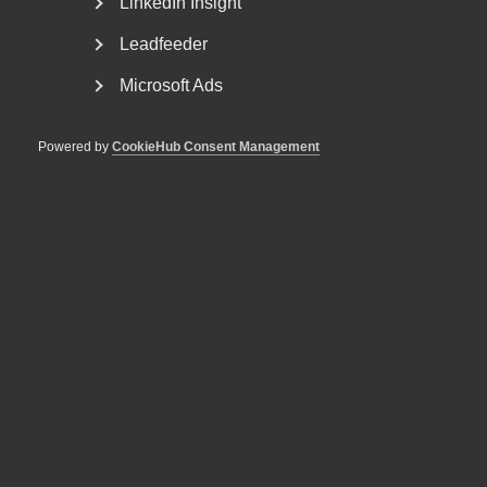
LinkedIn Insight
Se till arbetssätten är kända av alla. Ju tydligare
kommunikationen är, desto större möjlighet är det
Leadfeeder
för medarbetare att återkoppla om det till exempel
skulle uppstå något problem.
Microsoft Ads
Var extra trevliga i tonen! När vi inte ses IRL där vi
Powered by
CookieHub Consent Management
många gånger har enklare att läsa av ansiktsuttryck
och kroppsspråk är det lätt att vi missförstår
varandra.
Påminn regelbundet om att ergonomi, pauser och
belysning är viktigt även utanför sin vanliga
kontorsplats. Soffan eller sängen är inte ett bra
alternativ.
Vill du ha mer råd och stöd?
Exklusivt för
medlemmar
Ta hjälp av Sveriges bästa arbetsrättsjurister. Ring oss,