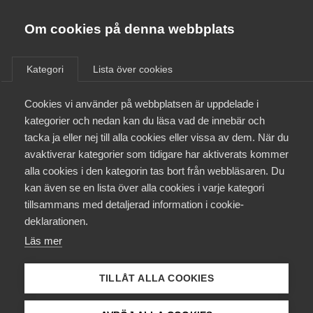
Almega
Förbund
Om cookies på denna webbplats
Almega Tjänste­förbunden
/
Aktuellt
/
Arbetsgivarnytt
/
Om Almega
Kategori
Lista över cookies
Almega Tjänste­företagen
Aktuellt
Cookies vi använder på webbplatsen är uppdelade i
Almega Utbildning
Vägen Framåt – En
kategorier och nedan kan du läsa vad de innebär och
partsgemensam vägledning
Innovations­företagen
tacka ja eller nej till alla cookies eller vissa av dem. När du
Medlemskapet
vid arbets­brist
avaktiverar kategorier som tidigare har aktiverats kommer
Kompetens­företagen
alla cookies i den kategorin tas bort från webbläsaren. Du
Mina sidor
kan även se en lista över alla cookies i varje kategori
Medie­företagen
Almega har tillsammans med Unionen, Sveriges
tillsammans med detaljerad information i cookie-
Ingenjörer, Journalistförbundet med flera
Kontakt
Säkerhets­företagen
deklarationen.
akademikerförbund tagit fram en partsgemensam
Läs mer
Tåg­företagen
vägledning vid arbetsbrist; ”Vägen framåt”. Detta
Kurser & utbildningar
är en ny uppdaterad version av vägledningen.
Vård­företagarna
TILLÅT ALLA COOKIES
Påverkansarbete
Arbetsgivarfrågor
5 juli 2024
Arbetsgivarnytt