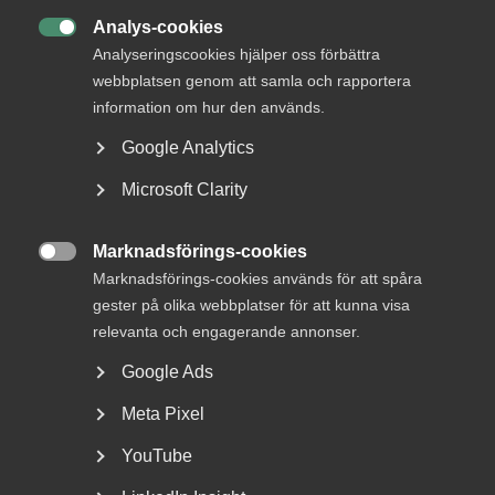
Analys-cookies

Analyseringscookies hjälper oss förbättra
MER OM ARBETSGIVARFRÅGOR
webbplatsen genom att samla och rapportera
information om hur den används.
3 augusti
Artiklar
Google Analytics
Höststart i arbetsmiljö­arbetet –
skapa struktur, energi och
Microsoft Clarity
riktning
Marknadsförings-cookies

Marknadsförings-cookies används för att spåra
gester på olika webbplatser för att kunna visa
29 juli
Debattartiklar
relevanta och engagerande annonser.
”Fackens arbetstidskrav hotar
Google Ads
jobb, välfärd och den svenska
Meta Pixel
modellen”
YouTube