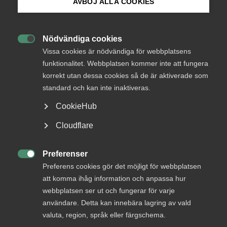
AVBÖJ ALLA COOKIES
Bli medlem
Nödvändiga cookies

Logga in på Arbetsgivarguiden
Vissa cookies är nödvändiga för webbplatsens
funktionalitet. Webbplatsen kommer inte att fungera
Endast tillgänglig för
korrekt utan dessa cookies så de är aktiverade som
Sök på almega.se
medlemmar
standard och kan inte inaktiveras.
CookieHub
Press
Cloudflare
Logga in
In English
Cookie-inställningar
Preferenser

Preferens cookies gör det möjligt för webbplatsen
Bli medlem
att komma ihåg information och anpassa hur
webbplatsen ser ut och fungerar för varje
användare. Detta kan innebära lagring av vald
valuta, region, språk eller färgschema.