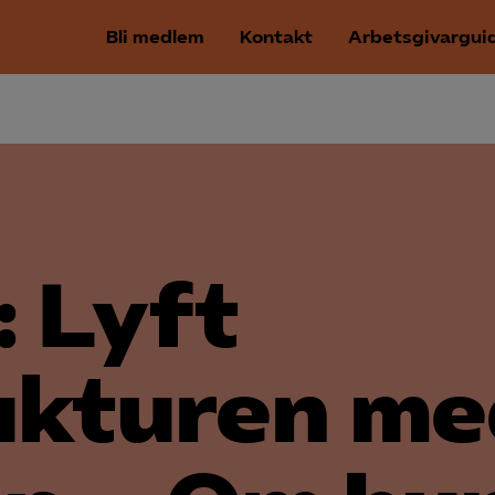
Bli medlem
Kontakt
Arbetsgivargui
 Lyft
ukturen m