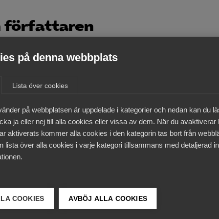
 författaren
k är ekonomie doktor i nationalekonomi från Handelshögsk
es på denna webbplats
olm och en erfaren rådgivare inom samhällsutveckling. Ha
erksamhet inom ramen för
www.wikinarium.se
. Han har tid
Lista över cookies
vd för Handelns Utredningsinstitut, affärsområdeschef fö
ry, tillhört WSPs svenska ledning och WSP Global Advisor
vänder på webbplatsen är uppdelade i kategorier och nedan kan du l
k.
ka ja eller nej till alla cookies eller vissa av dem. När du avaktiverar
ar aktiverats kommer alla cookies i den kategorin tas bort från webb
k är ordförande för InfraSweden, medlem av Svenska Stad
 lista över alla cookies i varje kategori tillsammans med detaljerad in
rråd och styrelseledamot Högskolan Kristianstad.
tionen.
k driver ett forskningsprojekt om alternativ finansiering oc
sering av transportinfrastrukturen tillsammans med
stighetsvetenskap. Projektet finansieras via Trafikverket.
LLA COOKIES
AVBÖJ ALLA COOKIES
n ansvarig för det så kallade Finansieringsnätverket som b
r som är intresserade av att lyfta fram erfarenheter av alt