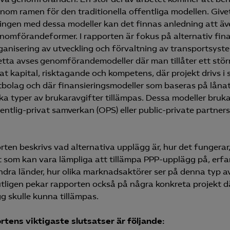
inom ramen för den traditionella offentliga modellen. Give
Microsoft Clarity
ngen med dessa modeller kan det finnas anledning att äv
nomförandeformer. I rapporten är fokus på alternativ fina
knadsförings-cookies
ganisering av utveckling och förvaltning av transportsyst
nadsförings-cookies används för att spåra gester på olika webbplatser 
tta avses genomförandemodeller där man tillåter ett störr
 relevanta och engagerande annonser.
vat kapital, risktagande och kompetens, där projekt drivs i
tbolag och där finansieringsmodeller som baseras på lånat
Google Ads
ika typer av brukaravgifter tillämpas. Dessa modeller bruka
Meta Pixel
fentlig-privat samverkan (OPS) eller public-private partner
YouTube
LinkedIn Insight
orten beskrivs vad alternativa upplägg är, hur det fungerar,
t som kan vara lämpliga att tillämpa PPP-upplägg på, erf
Leadfeeder
ndra länder, hur olika marknadsaktörer ser på denna typ a
utligen pekar rapporten också på några konkreta projekt d
Microsoft Ads
g skulle kunna tillämpas.
tens viktigaste slutsatser är följande: