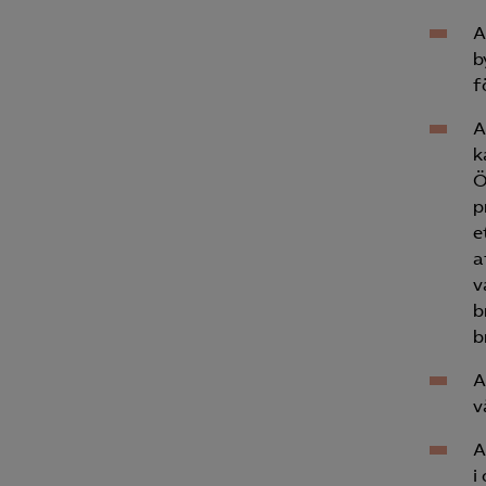
A
b
f
A
k
Ö
p
e
a
v
b
b
A
v
A
i