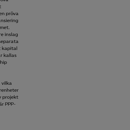
t
en pröva
nsiering
emet.
för att kunna
e inslag
 separata
 kapital
r kallas
ship
 vilka
arenheter
v projekt
är PPP-