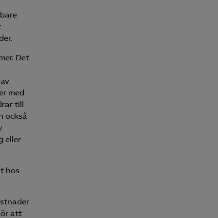
bbare
t
der.
mer. Det
 av
ler med
ar till
an också
v
 eller
t hos
ostnader
ör att