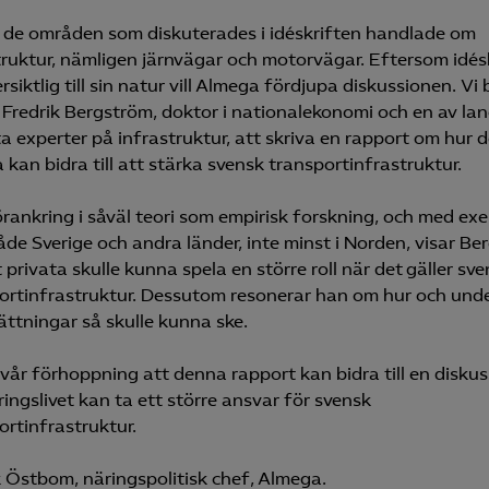
 de områden som diskuterades i idéskriften handlade om
truktur, nämligen järnvägar och motorvägar. Eftersom idés
rsiktlig till sin natur vill Almega fördjupa diskussionen. Vi
 Fredrik Bergström, doktor i nationalekonomi och en av la
a experter på infrastruktur, att skriva en rapport om hur d
 kan bidra till att stärka svensk transportinfrastruktur.
rankring i såväl teori som empirisk forskning, och med ex
åde Sverige och andra länder, inte minst i Norden, visar B
 privata skulle kunna spela en större roll när det gäller sv
ortinfrastruktur. Dessutom resonerar han om hur och unde
ättningar så skulle kunna ske.
 vår förhoppning att denna rapport kan bidra till en disku
ringslivet kan ta ett större ansvar för svensk
ortinfrastruktur.
k Östbom, näringspolitisk chef, Almega.