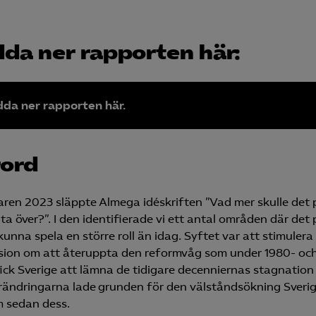
da ner rapporten här:
da ner rapporten här.
rord
en 2023 släppte Almega idéskriften ”Vad mer skulle det 
ta över?”. I den identifierade vi ett antal områden där det 
kunna spela en större roll än idag. Syftet var att stimulera
sion om att återuppta den reformvåg som under 1980- oc
fick Sverige att lämna de tidigare decenniernas stagnatio
örändringarna lade grunden för den välståndsökning Sverig
 sedan dess.