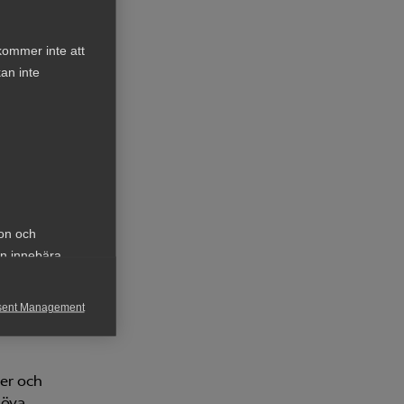
kommer inte att
an inte
petens
är av
ukturen
ion och
gasätts
an innebära
att
ckså
sent Management
h rapportera
er och
höva