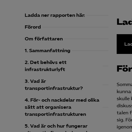
Ladda ner rapporten här:
Lad
Förord
Om författaren
Lad
1. Sammanfattning
2. Det behövs ett
Fö
infrastrukturlyft
3. Vad är
Sommar
transportinfrastruktur?
kunna 
skulle 
4. För- och nackdelar med olika
diskus
sätt att organisera
talen 
transportinfrastrukturen
sig. F
5. Vad är och hur fungerar
igenom