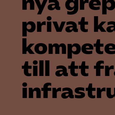
nya grep
privat k
kompete
till att 
infrastr