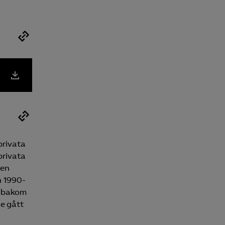
privata
privata
 en
h 1990-
n bakom
e gått