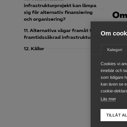
infrastrukturprojekt kan lämpa
sig för alternativ finansiering
Om
och organisering?
Fredri
11. Alternativa vägar framåt för
Om cooki
Stockh
framtidssäkrad infrastruktur
egen v
12. Källor
Kategori
varit 
Adviso
Cookies vi an
Networ
innebär och tac
som tidigare h
Fredri
kan även se en
forska
cookie-deklara
Fredri
Läs mer
organi
LTH/Fa
TILLÅT A
är äve
aktöre