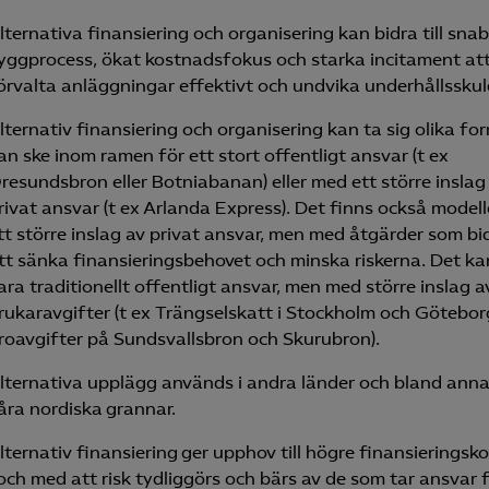
lternativa finansiering och organisering kan bidra till sna
yggprocess, ökat kostnadsfokus och starka incitament at
örvalta anläggningar effektivt och undvika underhållsskul
lternativ finansiering och organisering kan ta sig olika for
an ske inom ramen för ett stort offentligt ansvar (t ex
resundsbron eller Botniabanan) eller med ett större inslag
rivat ansvar (t ex Arlanda Express). Det finns också model
tt större inslag av privat ansvar, men med åtgärder som bidr
tt sänka finansieringsbehovet och minska riskerna. Det k
ara traditionellt offentligt ansvar, men med större inslag a
rukaravgifter (t ex Trängselskatt i Stockholm och Göteborg
roavgifter på Sundsvallsbron och Skurubron).
lternativa upplägg används i andra länder och bland anna
åra nordiska grannar.
lternativ finansiering ger upphov till högre finansieringsk
 och med att risk tydliggörs och bärs av de som tar ansvar f