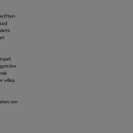
kriften
 bad
ndets
et
empel
ergström
ensk
r vilka
ssion om