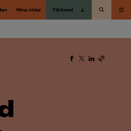
den
Mina sidor
Förbund
Almega Tjänste­förbunden
Om Almega
Almega Tjänste­företagen
Almega Utbildning
Aktuellt
Innovations­företagen
Kompetens­företagen
Medlemskapet
Medie­företagen
Säkerhets­företagen
Mina sidor
ed
Tåg­företagen
Kontakt
Vård­företagarna