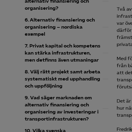
alternativ finansiering och
organisering?
Två av
infras
6. Alternativ finansiering och
var öve
organisering – nordiska
därför
exempel
främst
privata
7. Privat kapital och kompetens
kan stärka infrastrukturen,
Med fö
men detfinns även utmaningar
från b
8. Välj rätt projekt samt arbeta
att det
systematiskt med upphandling
transp
och uppföljning
föruts
9. Vad säger marknaden om
Det är
alternativ finansiering och
hur nä
organisering av investeringar i
transp
transportinfrastrukturen?
Fredri
10. Vilka svenska