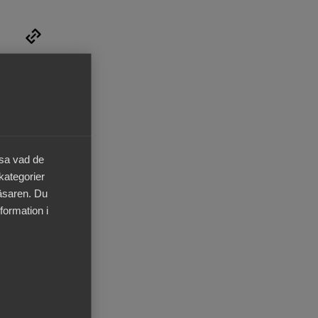
olan i
n driver
igare
r WSP
y
äsa vad de
 kategorier
läsaren. Du
skärnors
formation i
h
 Fredrik
estår av
ernativ