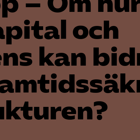
p – Om hu
apital och
ns kan bid
framtidssäk
ukturen?