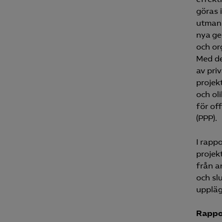
göras 
utmani
nya ge
Mar
och or

Mark
Med de
visa
av pri
projek
och ol
för of
(PPP).
I rapp
projek
från a
och sl
uppläg
Rappor