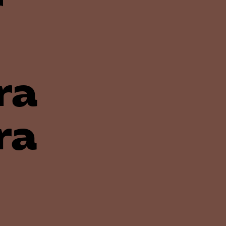
r
Kurser & utbildningar
Påverkansarbete
ra
Bli medlem
Logga in på
ra
Arbetsgivarguiden
Sök på almega.se
Press
In English
Cookie-inställningar