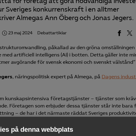
tta för företag att göra nödvändiga investe
ur Sveriges konkurrenskraft i en alltmer
kriver Almegas Ann Öberg och Jonas Jegers.
23 maj 2024
Debattartiklar
strukturomvandling, påkallad av den gröna omställningen
med artificiell intelligens (AI) i botten. Detta gäller inte mi
lltmer avgörande för svensk ekonomi och svenskt välstånd”
egers
, näringspolitisk expert på Almega, på
Dagens indust
om kunskapsintensiva företagstjänster – tjänster som kräv
nde. Företagen som erbjuder dessa tjänster står inte bara 
ättning – de har i det närmaste räddat Sveriges produktivit
är billigare att investera i maskiner än i medarbetare. Prob
es på denna webbplats
nstesektorn, men allra mest de företag som utvecklar digi