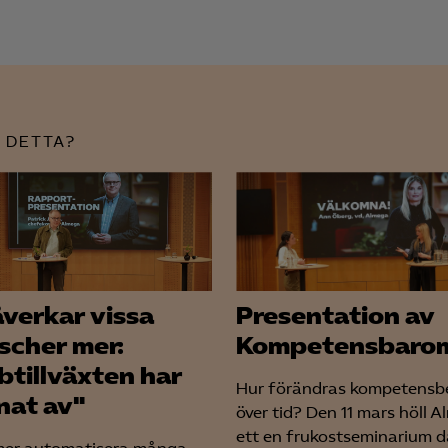
Google Ads
Meta Pixel
YouTube
 DETTA?
LinkedIn Insight
Leadfeeder
Microsoft Ads
åverkar vissa
Presentation av
scher mer:
Kompetensbaro
btillväxten har
Hur förändras kompetensb
nat av"
över tid? Den 11 mars höll 
ett en frukostseminarium d