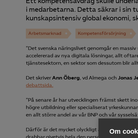
Ett kompetensavdrag skulle underlä
i medarbetarna. Detta säkrar i sin t
kunskapsintensiv global ekonomi, s
Arbetsmarknad
Kompetensförsörjning
”Det svenska näringslivet genomgår en massiv 
accelererad av nya digitala lösningar, allt oftare 
tjänstesektorn, en sektor som dessutom blir a
Det skriver
Ann Öberg
, vd Almega och
Jonas J
debattsida.
”På senare år har utvecklingen främst skett in
högre utbildning eller specialiserat yrkeskunna
en allt större andel av vår BNP och vår syssels
Därför är det mycket olyckligt att det alltjämt 
Om cooki
drabbar givetvis hela den personalintensiva tjä