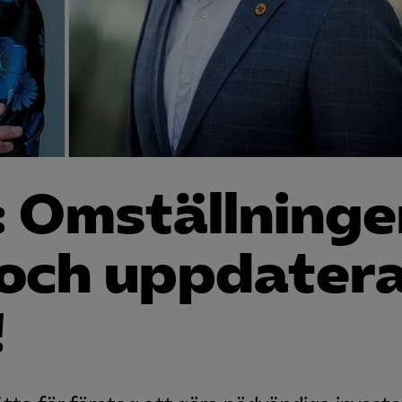
: Omställning
 och uppdater
!