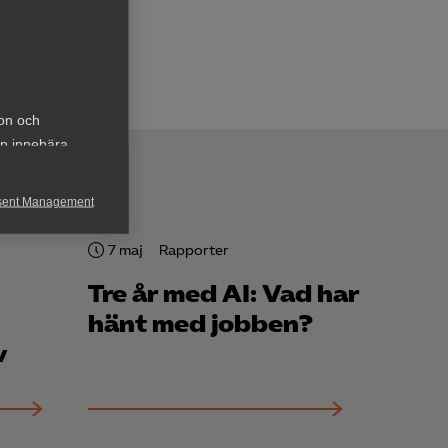
ion och
an innebära
sent Management
h rapportera
7 maj
Rapporter
Tre år med AI: Vad har
hänt med jobben?
v
för att kunna