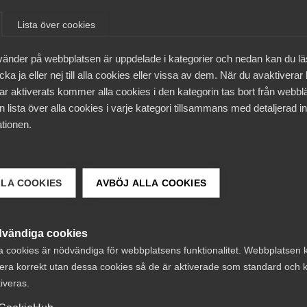
nskaper är en förutsättning.”
Lista över cookies
vänder på webbplatsen är uppdelade i kategorier och nedan kan du l
ka ja eller nej till alla cookies eller vissa av dem. När du avaktiverar
ar aktiverats kommer alla cookies i den kategorin tas bort från webb
 lista över alla cookies i varje kategori tillsammans med detaljerad in
er ges förutsättningar att
tionen.
ten, exempelvis genom AI.
ningen kan inte vänta.
LLA COOKIES
AVBÖJ ALLA COOKIES
vänta
”
vändiga cookies
a cookies är nödvändiga för webbplatsens funktionalitet. Webbplatsen 
era korrekt utan dessa cookies så de är aktiverade som standard och k
tiveras.