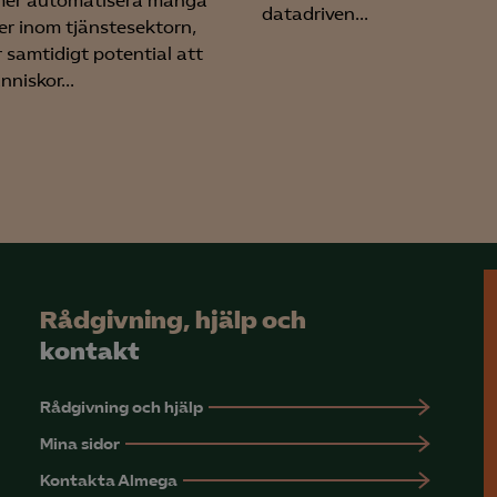
mer automatisera många
datadriven...
er inom tjänstesektorn,
 samtidigt potential att
niskor...
Rådgivning, hjälp och
kontakt
Rådgivning och hjälp
Mina sidor
Kontakta Almega