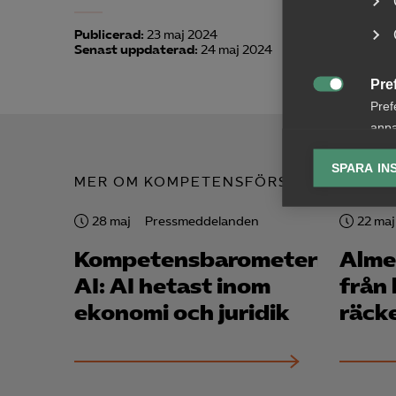
Publicerad:
23 maj 2024
Senast uppdaterad:
24 maj 2024
Pre

Pref
anpa
lagr
SPARA IN
MER OM KOMPETENSFÖRSÖRJNING
Ana

Anal
28 maj
Pressmeddelanden
22 maj
info
Kompetensbarometern
Alme
AI: AI hetast inom
från
ekonomi och juridik
räcke
Mar

Mark
visa