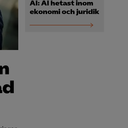
Kurser & utbildningar
AI: AI hetast inom
ekonomi och juridik
Påverkansarbete
Bli medlem
Logga in på
en
Arbetsgivarguiden
ad
Sök på almega.se
Press
In English
Cookie-inställningar