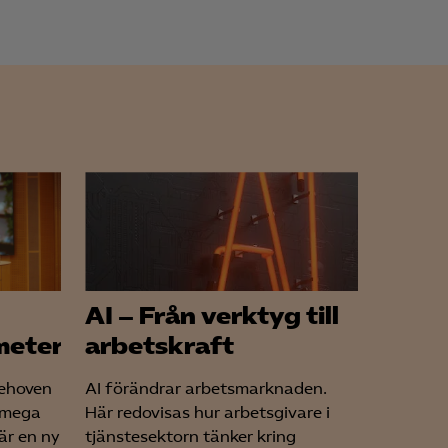
AI – Från verktyg till
metern
arbetskraft
ehoven
AI förändrar arbetsmarknaden.
Almega
Här redovisas hur arbetsgivare i
är en ny
tjänstesektorn tänker kring