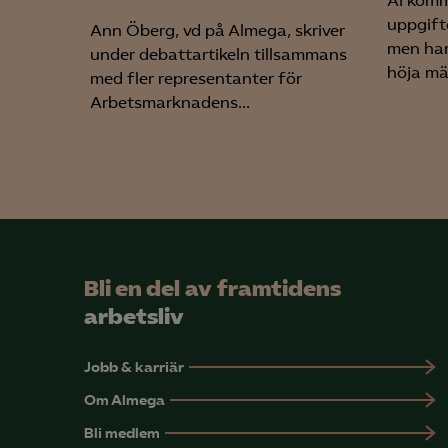
AI kom
uppgift
Ann Öberg, vd på Almega, skriver
men har
under debattartikeln tillsammans
höja män
med fler representanter för
Arbetsmarknadens...
Bli en del av framtidens
arbetsliv
Jobb & karriär
Om Almega
Bli medlem