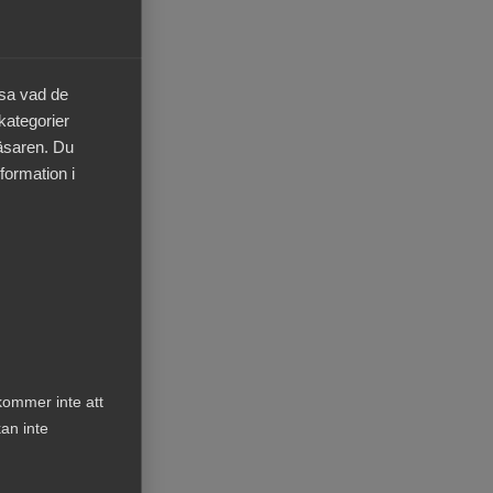
äsa vad de
 kategorier
läsaren. Du
formation i
kommer inte att
an inte