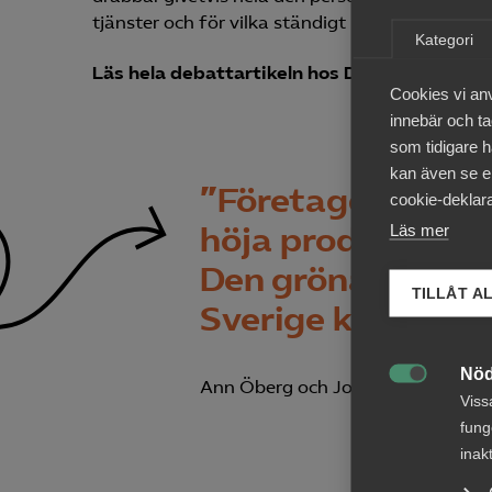
tjänster och för vilka ständigt uppdaterade ku
Kategori
Läs hela debattartikeln hos Dagens Industri
Cookies vi an
innebär och tac
som tidigare h
kan även se en
”
Företagen behöv
cookie-deklara
höja produktivite
Läs mer
Den gröna omställ
TILLÅT A
Sverige kan inte 
Nöd
Ann Öberg och Jonas Jegers.

Viss
fung
inak