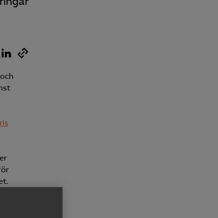
ringar
 och
nst
ris
er
för
et.
lemet
tala