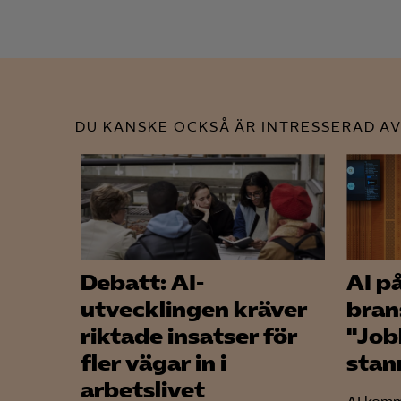
DU KANSKE OCKSÅ ÄR INTRESSERAD AV
Debatt: AI-
AI p
utvecklingen kräver
bran
riktade insatser för
"Job
fler vägar in i
stan
arbetslivet