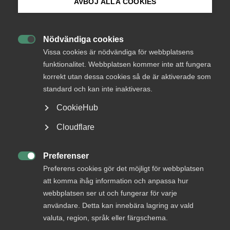
AVBÖJ ALLA COOKIES
Bli medlem
LO-förbundens beslutsprocess om
kollektivavtalsförändringarna pågår fortfarande.
Nödvändiga cookies
Kompetensföretagen återkommer med information om

Logga in på Arbetsgivarguiden
Vissa cookies är nödvändiga för webbplatsens
det nya kollektivavtalsinnehållet så fort vi fått bekräftat
funktionalitet. Webbplatsen kommer inte att fungera
att förändringarna godkänts.
korrekt utan dessa cookies så de är aktiverade som
Sök på almega.se
Tidigare utsänd information om karens
standard och kan inte inaktiveras.
CookieHub
KONTAKTPERSONER
Press
Cloudflare
In English
Emma Hämäläinen
Arbetsrättsjurist
Cookie-inställningar
Preferenser
Linköping

Preferens cookies gör det möjligt för webbplatsen
Läs mer
att komma ihåg information och anpassa hur
webbplatsen ser ut och fungerar för varje
Mikael Jonasson
användare. Detta kan innebära lagring av vald
Arbetsrättsjurist
valuta, region, språk eller färgschema.
Malmö