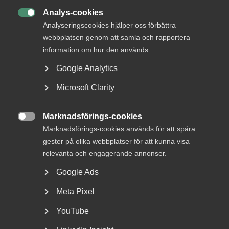
Läs mer
Analys-cookies

Analyseringscookies hjälper oss förbättra
Tomas Nordensson Flygare
webbplatsen genom att samla och rapportera
Arbetsrättsexpert
information om hur den används.
Sundsvall
Google Analytics
Läs mer
Microsoft Clarity
Publicerad:
12 mars 2019
Marknadsförings-cookies
Senast uppdaterad:
12 mars 2019

Marknadsförings-cookies används för att spåra
Etiketter:
Kollektivavtal
gester på olika webbplatser för att kunna visa
relevanta och engagerande annonser.
Google Ads
MER OM ARBETSGIVARFRÅGOR
Meta Pixel
3 augusti
Artiklar
YouTube
Höststart i arbetsmiljö­arbetet –