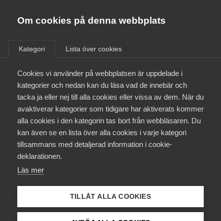
Almega
Förbund
Om cookies på denna webbplats
Almega Tjänste­förbunden
/
Aktuellt
/
Nyheter
/
Om Almega
Kategori
Lista över cookies
Almega Tjänste­företagen
Aktuellt
Cookies vi använder på webbplatsen är uppdelade i
Almega Utbildning
Karensregler och kollektiv­
kategorier och nedan kan du läsa vad de innebär och
avtalet med LO-förbunden
Innovations­företagen
tacka ja eller nej till alla cookies eller vissa av dem. När du
Medlemskapet
avaktiverar kategorier som tidigare har aktiverats kommer
Kompetens­företagen
alla cookies i den kategorin tas bort från webbläsaren. Du
Den 1 januari 2019 ändrades reglerna om karens i
Mina sidor
kan även se en lista över alla cookies i varje kategori
Medie­företagen
sjuklönelagen som Kompetensföretagens tidigare
tillsammans med detaljerad information i cookie-
informerat om. Med anledning av det ändras också
Kontakt
Säkerhets­företagen
deklarationen.
sjuklönereglerna i kollektivavtalen.
Läs mer
Tåg­företagen
Kurser & utbildningar
Arbetsgivarfrågor
12 mars 2019
Nyheter
Vård­företagarna
TILLÅT ALLA COOKIES
Påverkansarbete