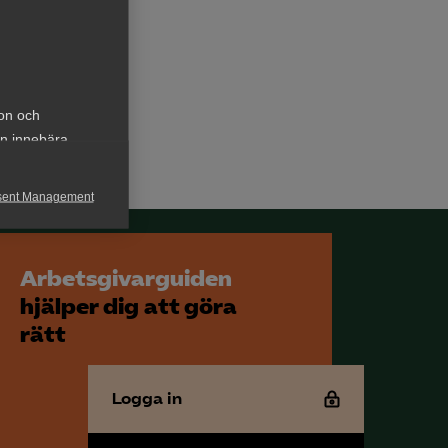
ion och
an innebära
sent Management
h rapportera
Arbetsgivarguiden
hjälper dig att göra
rätt
Logga in
för att kunna