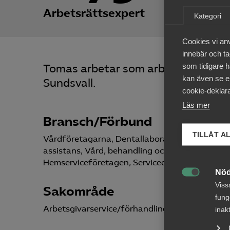
Arbetsrättsexpert
Kategori
Cookies vi an
innebär och tac
som tidigare h
Tomas arbetar som arbetsrättsexper
kan även se en
Sundsvall.
cookie-deklara
Läs mer
Bransch/Förbund
TILLÅT A
Vårdföretagarna, Dentallaboratorier, Tandvård
assistans, Vård, behandling och omsorg, Alme
Hemserviceföretagen, Serviceentreprenad, Spec
Nöd

Viss
Sakområde
fung
Arbetsgivarservice/förhandling
inak