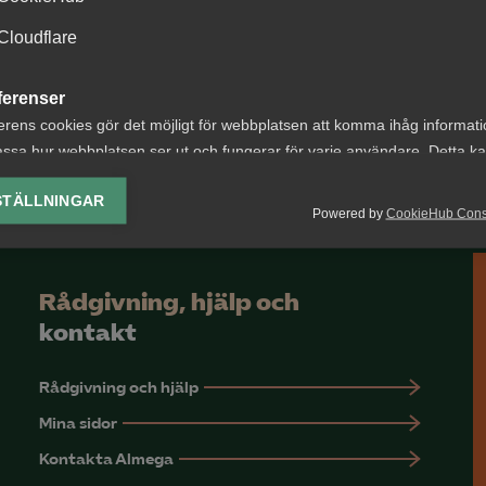
Cloudflare
ferenser
erens cookies gör det möjligt för webbplatsen att komma ihåg informat
ssa hur webbplatsen ser ut och fungerar för varje användare. Detta k
ing av vald valuta, region, språk eller färgschema.
STÄLLNINGAR
Powered by
CookieHub Con
lys-cookies
yseringscookies hjälper oss förbättra webbplatsen genom att samla oc
rmation om hur den används.
Rådgivning, hjälp och
Google Analytics
kontakt
Microsoft Clarity
Rådgivning och hjälp
knadsförings-cookies
Mina sidor
nadsförings-cookies används för att spåra gester på olika webbplatser 
Kontakta Almega
 relevanta och engagerande annonser.