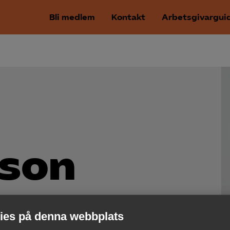
Bli medlem
Kontakt
Arbetsgivargui
son
es på denna webbplats