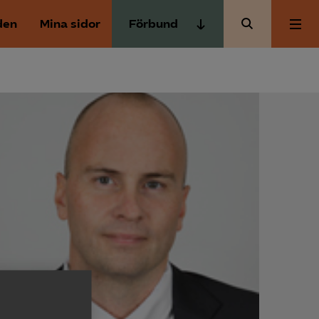
den
Mina sidor
Förbund
Almega Tjänste­förbunden
Om Almega
Almega Tjänste­företagen
Almega Utbildning
Aktuellt
Innovations­företagen
Kompetens­företagen
Medlemskapet
Medie­företagen
Säkerhets­företagen
Mina sidor
Tåg­företagen
Kontakt
Vård­företagarna