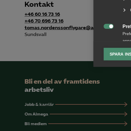
Kontakt
+46 60 16 73 16
+46 70 696 73 16
Pre
tomas.nordenssonflygare@almega.se

Pref
Sundsvall
anpa
lagr
SPARA IN
Ana

Anal
info
Bli en del av framtidens
arbetsliv
Jobb & karriär
Mar
Om Almega

Mark
Bli medlem
visa