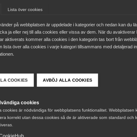
Lista över cookies
vänder på webbplatsen är uppdelade i kategorier och nedan kan du l
ka ja eller nej till alla cookies eller vissa av dem. När du avaktiverar
ar aktiverats kommer alla cookies i den kategorin tas bort från webb
t och är placerad vid Almegas kontor i
 lista över alla cookies i varje kategori tillsammans med detaljerad in
tionen.
LLA COOKIES
AVBÖJ ALLA COOKIES
, Ambulansföretag, Företagshälsovård, Personlig
S
ga Tjänsteförbunden, Utbildningsföretagen,
B
ialservice, Serviceföretagen
P
vändiga cookies
a cookies är nödvändiga för webbplatsens funktionalitet. Webbplatsen 
era korrekt utan dessa cookies så de är aktiverade som standard och k
tiveras.
CookieHub