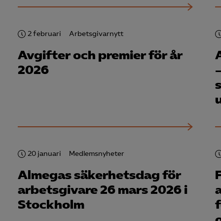
Google Analytics
Microsoft Clarity
2 februari
Arbetsgivarnytt
Avgifter och premier för år
knadsförings-cookies
2026
nadsförings-cookies används för att spåra gester på olika webbplatser 
 relevanta och engagerande annonser.
Google Ads
Meta Pixel
YouTube
LinkedIn Insight
20 januari
Medlemsnyheter
Leadfeeder
Almegas säkerhetsdag för
arbetsgivare 26 mars 2026 i
Microsoft Ads
Stockholm