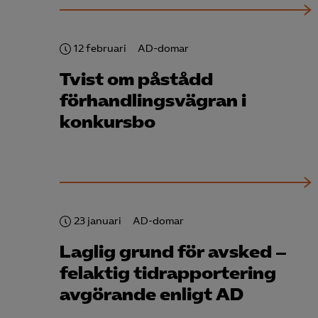
12 februari
AD-domar
Tvist om påstådd
Mar

förhandlingsvägran i
Mark
visa
konkursbo
23 januari
AD-domar
Laglig grund för avsked –
felaktig tid­rapportering
avgörande enligt AD