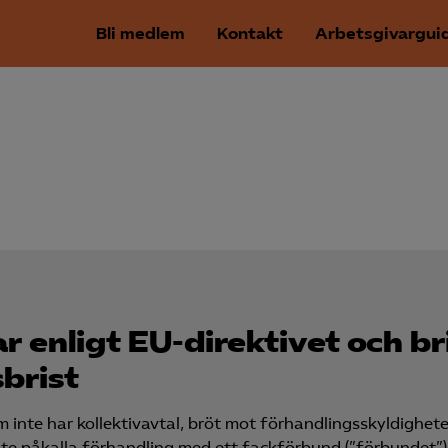
Bli medlem
Kontakt
Arbetsgivargui
 enligt EU-direktivet och b
­brist
inte har kollektivavtal, bröt mot förhandlingsskyldigheten
 påkalla förhandling med ett fackförbund (”förbundet”) 