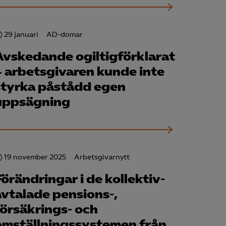
29 januari
AD-domar
Avskedande ogiltigförklarat
– arbetsgivaren kunde inte
för att kunna
styrka påstådd egen
uppsägning
19 november 2025
Arbetsgivarnytt
Förändringar i de kollektiv­
avtalade pensions-,
försäkrings- och
omställningssystemen från