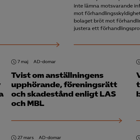
inte lämna motsvarande inf
mot förhandlingsskyldighe
bolaget bröt mot förhandli
justera ett förhandlingspro
7 maj
AD-domar
Tvist om anställningens
v
upphörande, föreningsrätt
t
a
och skadestånd enligt LAS
och MBL
27 mars
AD-domar