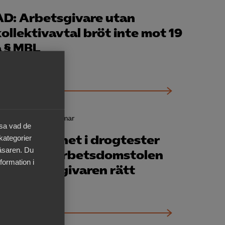
AD: Arbetsgivare utan
kollektivavtal bröt inte mot 19
a § MBL
20 mars
AD-domar
äsa vad de
illförlitlighet i drogtester
 kategorier
läsaren. Du
prövad – Arbetsdomstolen
formation i
ger arbetsgivaren rätt