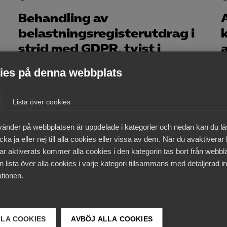
Behandling av
belastningsregisterutdrag i
strid med GDPR, tvist i
Arbetsdomstolen
es på denna webbplats
Lista över cookies
20 mars
AD-domar
vänder på webbplatsen är uppdelade i kategorier och nedan kan du l
AD: Värvningsförbud
T
ka ja eller nej till alla cookies eller vissa av dem. När du avaktiverar
ar aktiverats kommer alla cookies i den kategorin tas bort från webb
omfattas inte av 2015 års
 lista över alla cookies i varje kategori tillsammans med detaljerad in
avtal om konkurrensklausuler
tionen.
LLA COOKIES
AVBÖJ ALLA COOKIES