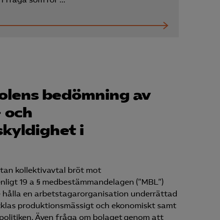
Kurser & utbildningar
Påverkansarbete
Bli medlem
olens bedömning av
Logga in på
- och
Arbetsgivarguiden
kyldighet i
Sök på almega.se
tan kollektivavtal bröt mot
Press
enligt 19 a § medbestämmandelagen (”MBL”)
 hålla en arbetstagarorganisation underrättad
In English
klas produktionsmässigt och ekonomiskt samt
Cookie-inställningar
lpolitiken. Även fråga om bolaget genom att