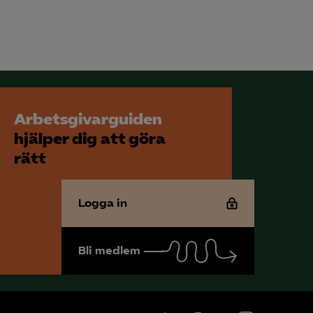
Arbetsgivarguiden
hjälper dig att göra
rätt
Logga in
Bli medlem