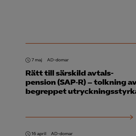
7 maj
AD-domar
Rätt till särskild avtals­
pension (SAP‑R) – tolkning a
begreppet utryckningsstyrk
16 april
AD-domar