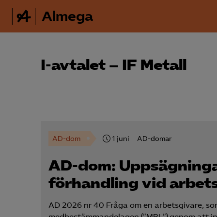
Almega
I-avtalet – IF Metall
AD-dom
1 juni
AD-domar
AD-dom: Uppsägningar
förhandling vid arbets
AD 2026 nr 40 Fråga om en arbetsgivare, som 
medbestämmandelagen (”MBL”) genom att inte