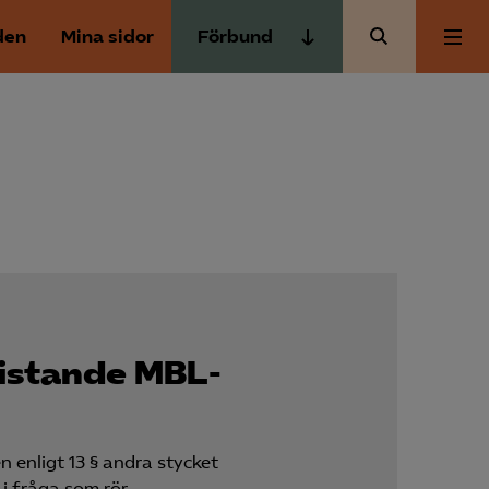
den
Mina sidor
Förbund
Almega Tjänste­förbunden
Om Almega
Almega Tjänste­företagen
Almega Utbildning
Aktuellt
Innovations­företagen
Kompetens­företagen
Medlemskapet
Medie­företagen
Säkerhets­företagen
Mina sidor
ristande MBL-
Tåg­företagen
Kontakt
Vård­företagarna
 enligt 13 § andra stycket
i fråga som rör …