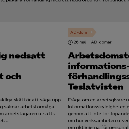
AD-dom
26 maj
AD-domar
ig nedsatt
Arbetsdomst
informations
t och
förhandlingss
Teslatvisten
kliga skäl för att säga upp
Fråga om en arbetsgivare u
ng saknar arbetsförmåga
informationsskyldigheten 
 om arbetstagaren utsatts
genom att inte fortlöpande
et. …
om hur verksamheten utvec
om riktlinjerna för persona