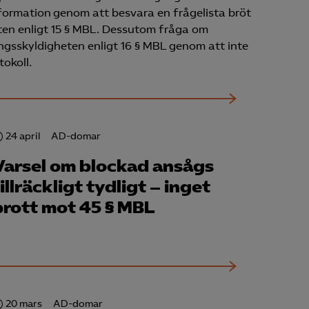
ormation genom att besvara en frågelista bröt
ten enligt 15 § MBL. Dessutom fråga om
ngsskyldigheten enligt 16 § MBL genom att inte
tokoll.
24 april
AD-domar
Varsel om blockad ansågs
illräckligt tydligt – inget
brott mot 45 § MBL
20 mars
AD-domar