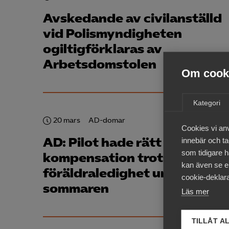
Avskedande av civilanställd
vid Polis­myndigheten
ogiltigförklaras av
Arbetsdomstolen
Om cooki
Kategori
20 mars
AD-domar
Cookies vi an
AD: Pilot hade rätt till
innebär och tac
som tidigare h
kompensation trots
kan även se en
föräldraledighet under
cookie-deklara
sommaren
Läs mer
TILLÅT A