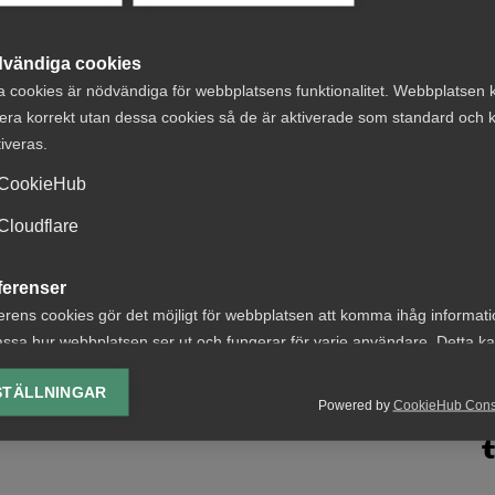
13 mars
AD-domar
vändiga cookies
Disciplinpåföljd är inte
a cookies är nödvändiga för webbplatsens funktionalitet. Webbplatsen 
r
dispositivt tvistemål: AD
era korrekt utan dessa cookies så de är aktiverade som standard och k
stoppar förenklad
tiveras.
handläggning
CookieHub
Cloudflare
ferenser
19 februari
AD-domar
erens cookies gör det möjligt för webbplatsen att komma ihåg informat
ssa hur webbplatsen ser ut och fungerar för varje användare. Detta k
Tvist om avtalsenlig lön under
ing av vald valuta, region, språk eller färgschema.
uppsägningstid i
STÄLLNINGAR
Powered by
CookieHub Con
bemannings­företag
lys-cookies
yseringscookies hjälper oss förbättra webbplatsen genom att samla oc
rmation om hur den används.