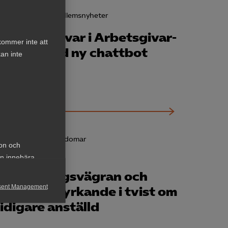
26 februari
Medlemsnyheter
Snabbare svar i Arbetsgivar­
kommer inte att
guiden med ny chattbot
an inte
12 februari
AD-domar
ion och
an innebära
AD prövar
förhandlingsvägran och
sent Management
avvisningsyrkande i tvist om
tidigare anställd
h rapportera