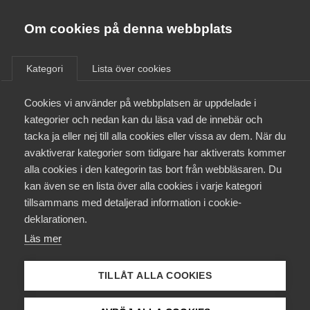
Almega
Förbund
Om cookies på denna webbplats
Almega Tjänste­förbunden
/
Aktuellt
/
Arbetsgivarnytt
/
Om Almega
Kategori
Lista över cookies
Almega Tjänste­företagen
Aktuellt
Cookies vi använder på webbplatsen är uppdelade i
Almega Utbildning
Förändringar i de kollektiv­
kategorier och nedan kan du läsa vad de innebär och
avtalade pensions-,
Innovations­företagen
tacka ja eller nej till alla cookies eller vissa av dem. När du
Medlemskapet
försäkrings- och
avaktiverar kategorier som tidigare har aktiverats kommer
Kompetens­företagen
omställningssystemen från
alla cookies i den kategorin tas bort från webbläsaren. Du
Mina sidor
kan även se en lista över alla cookies i varje kategori
Medie­företagen
och med 1 januari 2026
tillsammans med detaljerad information i cookie-
Kontakt
Säkerhets­företagen
deklarationen.
Almega har tidigare informerat om dessa
Läs mer
Tåg­företagen
Kurser & utbildningar
förändringar i Arbetsgivarnytt, daterat 28 maj
Vård­företagarna
2024.
TILLÅT ALLA COOKIES
Påverkansarbete
Svenskt Näringsliv, LO och PTK (parterna) har