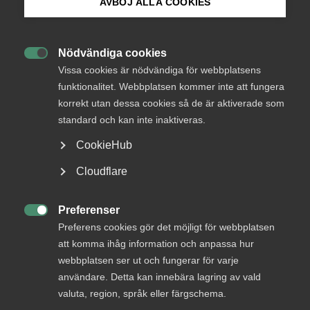
AVBÖJ ALLA COOKIES
den 14 maj 2024 ingått överenskommelse med i
huvudsak följande innehåll.
Bli medlem
Nödvändiga cookies
Okategoriserade

Logga in på Arbetsgivarguiden
Vissa cookies är nödvändiga för webbplatsens
19 november 2025
Arbetsgivarnytt
funktionalitet. Webbplatsen kommer inte att fungera
korrekt utan dessa cookies så de är aktiverade som
Sök på almega.se
standard och kan inte inaktiveras.
CookieHub
Press
Cloudflare
Endast tillgänglig för
In English
medlemmar
Cookie-inställningar
Preferenser

Preferens cookies gör det möjligt för webbplatsen
att komma ihåg information och anpassa hur
webbplatsen ser ut och fungerar för varje
Logga in
användare. Detta kan innebära lagring av vald
valuta, region, språk eller färgschema.