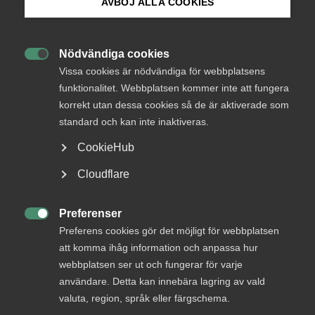
AVBÖJ ALLA COOKIES
Indian architect using laptop in empty warehouse
Bli medlem
Ett paradigmskifte inom
Nödvändiga cookies

Logga in på Arbetsgivarguiden
Vissa cookies är nödvändiga för webbplatsens
svensk utrikeshandel
funktionalitet. Webbplatsen kommer inte att fungera
korrekt utan dessa cookies så de är aktiverade som
Sök på almega.se
Det har skett en förändring i den svenska
standard och kan inte inaktiveras.
utrikeshandeln. Sex av tio exportkronor består
CookieHub
numera av tjänster visar en ny rapport från Almega.
Press
”Vi står inför ett paradigmskifte inom handeln.
Cloudflare
Tjänsteföretag förtjänar en mer central roll på den
In English
handelspolitiska agendan”, säger Fredrik
Cookie-inställningar
Preferenser
Segerfeldt, näringspolitisk expert på Almega.

Preferens cookies gör det möjligt för webbplatsen
att komma ihåg information och anpassa hur
EU och internationellt
webbplatsen ser ut och fungerar för varje
användare. Detta kan innebära lagring av vald
Tjänstesektorns betydelse
valuta, region, språk eller färgschema.