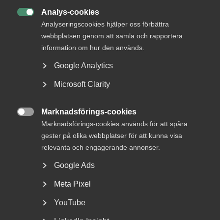
22 februari 2023
Nyheter
Analys-cookies

Analyseringscookies hjälper oss förbättra
webbplatsen genom att samla och rapportera
MER OM EU OCH INTERNATIONELLT
information om hur den används.
Google Analytics
28 maj
Microsoft Clarity
Sveriges kunskapsintensiva
tjänsteexport står stark – men
konkurrenterna springer ifatt
Marknadsförings-cookies

Marknadsförings-cookies används för att spåra
gester på olika webbplatser för att kunna visa
relevanta och engagerande annonser.
Att Sverige är ett litet exportberoende land där varor
Google Ads
dominerar handeln är ett narrativ som odlats under
Meta Pixel
decennier och alltjämt tas för sanning i debatten.
YouTube
– Att Sverige skulle vara en liten ekonomi är helt fel. Enligt