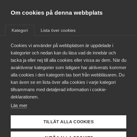
Almega
Förbund
Om cookies på denna webbplats
Almega Tjänste­förbunden
/
Aktuellt
/
Nyheter
/
Om Almega
Kategori
Lista över cookies
Almega Tjänste­företagen
Aktuellt
Cookies vi använder på webbplatsen är uppdelade i
Almega Utbildning
kategorier och nedan kan du läsa vad de innebär och
Innovations­företagen
tacka ja eller nej till alla cookies eller vissa av dem. När du
Medlemskapet
avaktiverar kategorier som tidigare har aktiverats kommer
Kompetens­företagen
alla cookies i den kategorin tas bort från webbläsaren. Du
Mina sidor
kan även se en lista över alla cookies i varje kategori
Medie­företagen
tillsammans med detaljerad information i cookie-
Kontakt
Säkerhets­företagen
deklarationen.
Läs mer
Tåg­företagen
Kurser & utbildningar
Vård­företagarna
TILLÅT ALLA COOKIES
Påverkansarbete