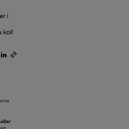
r i
 koll
arna
allar
git