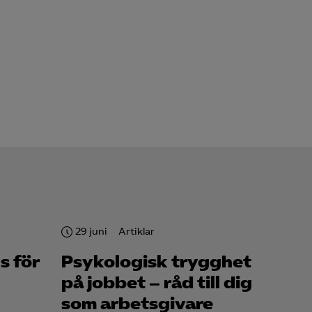
för att kunna
29 juni
Artiklar
s för
Psykologisk trygghet
på jobbet – råd till dig
som arbetsgivare