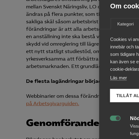
Om cooki
mellan Svenskt Näringsliv, LO och PTK. Ändring
ändras på flera punkter, som till exempel att 
sakliga skäl såsom arbetsbrist eller förhålland
Kategori
förändringar är att alla arbetsgivare får undan
en anställning inte ska bestå vid tvist om gilt
Cookies vi an
skydd vid omreglering till lägre sysselsättnin
innebär och tac
ett nytt statligt studiestöd, omställningsstudi
som tidigare h
yrkesverksamma att förbättra sin kompetens gen
kan även se en
arbetsmarknaden. Ett grundläggande omställn
cookie-deklara
Läs mer
De flesta lagändringar började gälla den 30
Webbinarier om dessa förändringar kommer i se
TILLÅT A
på Arbetsgivarguiden.
Nöd
Genomförande av balan

Viss
fung