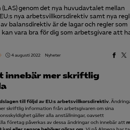
n (LAS) genom det nya huvudavtalet mellan
U:s nya arbetsvillkorsdirektiv samt nya regle
v balansdirektiv är de lagar och regler som
kan vara bra för dig som arbetsgivare att ha
4 augusti 2022
Nyheter
t innebär mer skriftlig
da
lagen till följd av EU:s arbetsvillkorsdirektiv
. Ändring
 mer skriftlig information från arbetsgivaren om sina
onsskyldighet gäller alla anställningar, oavsett
lla företag påverkas av dessa ändringar och innebär att
m
 juni eller senare behöver göras om.
Vi på Almega har ta