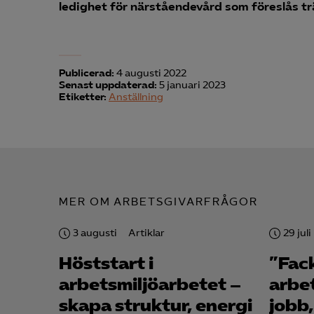

ledighet för närståendevård som föreslås trä
Mark
visa
Publicerad:
4 augusti 2022
Senast uppdaterad:
5 januari 2023
Etiketter:
Anställning
MER OM ARBETSGIVARFRÅGOR
3 augusti
Artiklar
29 juli
Höststart i
”Fac
arbetsmiljö­arbetet –
arbe
skapa struktur, energi
jobb,