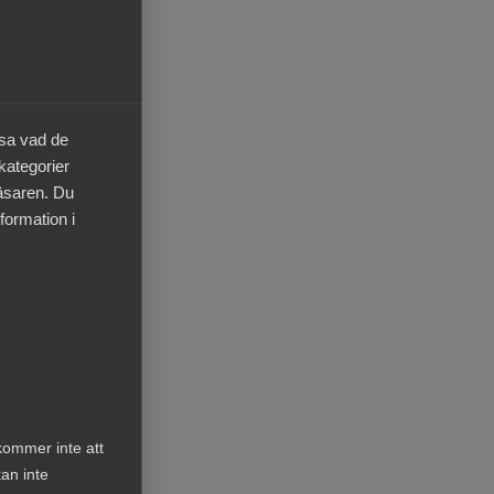
(LAS)
att
e
äsa vad de
ven
 kategorier
läsaren. Du
formation i
022.
 ni
kommer inte att
an inte