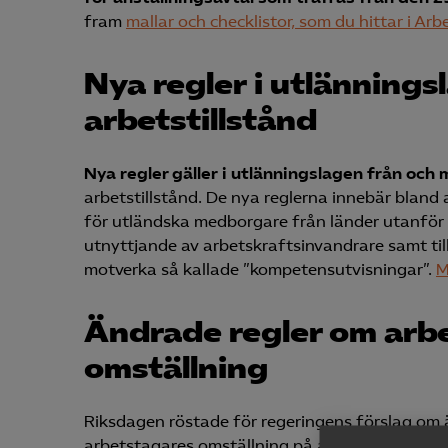
fram
mallar och checklistor, som du hittar i Ar
Nya regler i utlänning
arbetstillstånd
Nya regler gäller i utlänningslagen från och 
arbetstillstånd. De nya reglerna innebär bland
för utländska medborgare från länder utanför 
utnyttjande av arbetskraftsinvandrare samt til
motverka så kallade ”kompetensutvisningar”.
M
Ändrade regler om arbe
omställning
Riksdagen röstade för regeringens förslag om 
arbetstagares omställning på arbetsmarknaden 