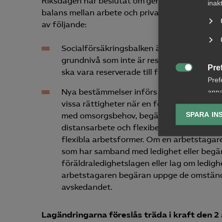
Riksdagen har beslutat om genomförande av Eu
inak
balans mellan arbete och privatliv för föräld
av följande:
Socialförsäkringsbalken ändras så att för
grundnivå som inte är reserverade. Ändri
Pre
ska vara reserverade till förmån för den e

Pref
Nya bestämmelser införs i lagen om ledig
anpa
vissa rättigheter när en förälder med barn
lagr
SPARA IN
med omsorgsbehov, begär flexibla arbetsf
distansarbete och flexibel arbetstid. Rätt
Ana

flexibla arbetsformer. Om en arbetstagare 
Anal
som har samband med ledighet eller begä
info
föräldraledighetslagen eller lag om ledigh
arbetstagaren begäran uppge de omständ
avskedandet.
Lagändringarna föreslås träda i kraft den 2
Mar