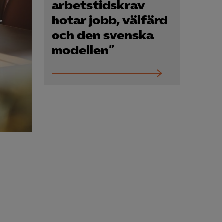
Kurser & utbildningar
arbetstidskrav
hotar jobb, välfärd
och den svenska
Påverkansarbete
modellen”
Bli medlem
Logga in på
Arbetsgivarguiden
Sök på almega.se
Press
In English
Cookie-inställningar