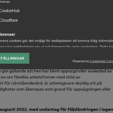
ropaparlamentets och rådets direktiv (EU) 2019/1158 om
tiveras.
rar och anhörigvårdare. Sammanfattningsvis består ändrin
CookieHub
Cloudflare
äldrar med låg eller ingen SGI erhåller föräldrapenning på
ngen innebär att 90 dagar med föräldrapenning på grundn
ferenser
na föräldern.
erens cookies gör det möjligt för webbplatsen att komma ihåg informat
het för närståendevård och föräldraledighetslagen och in
ssa hur webbplatsen ser ut och fungerar för varje användare. Detta k
 upp till åtta år, eller vissa arbetstagare som har närståen
ing av vald valuta, region, språk eller färgschema.
STÄLLNINGAR
ormer av omsorgsskäl. Det kan handla om till exempel
Powered by
CookieHub Con
igheten ger arbetstagaren rätt att begära men inte att få
lys-cookies
gör gällande att hen har blivit uppsagd eller avskedad av 
yseringscookies hjälper oss förbättra webbplatsen genom att samla oc
ran om flexibla arbetsformer med stöd av
rmation om hur den används.
et för närståendevård, är arbetsgivare skyldig att på
Google Analytics
igheter som åberopas som grund för uppsägningen eller
Microsoft Clarity
 augusti 2022, med undantag för följdändringen i lage
knadsförings-cookies