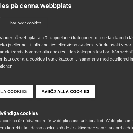
es på denna webbplats
ar i arbetsrätten innebär att lagen om anställningsskydd 
en uppsägning från arbetsgivarens sida ska grunda sig på
en som är relaterade till arbetstagaren personligen. Andra
Lista över cookies
ta tre arbetstagare från turordningen vid arbetsbrist och 
igheten av en uppsägning. För att ge arbetstagare ett bättr
vänder på webbplatsen är uppdelade i kategorier och nedan kan du l
gsgrad införs turordning och omställningstid. Det kommer ä
ka ja eller nej till alla cookies eller vissa av dem. När du avaktiverar
estödet, som ska göra det möjligt för fler vuxna
ar aktiverats kommer alla cookies i den kategorin tas bort från webb
om studier i syfte att stärka sin ställning på
 lista över alla cookies i varje kategori tillsammans med detaljerad in
ings- och kompetensstöd införs också.
tionen.
 juni 2022 och tillämpas första gången den 1 oktober 2
ptember så håll utkik på vår webb.
Mer information hittar
LLA COOKIES
AVBÖJ ALLA COOKIES
vändiga cookies
sdirektivet
a cookies är nödvändiga för webbplatsens funktionalitet. Webbplatsen 
era korrekt utan dessa cookies så de är aktiverade som standard och k