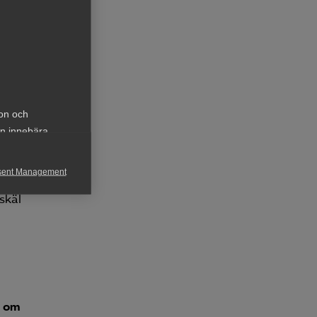
garna
ivå
ion och
nebär
an innebära
de
sent Management
skäl
h rapportera
n om