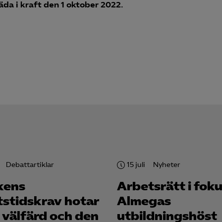
da i kraft den 1 oktober 2022.
nadsförings-cookies används för att spåra gester på olika webbplatser 
 relevanta och engagerande annonser.
Google Ads
Meta Pixel
YouTube
LinkedIn Insight
Leadfeeder
Microsoft Ads
Debattartiklar
15 juli
Nyheter
kens
Arbetsrätt i foku
tstidskrav hotar
Almegas
 välfärd och den
utbildningshöst