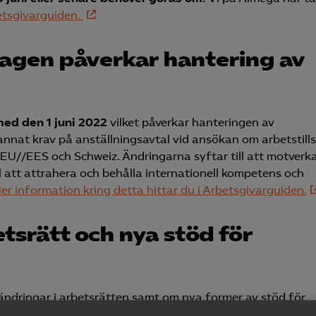
betsgivarguiden.
slagen påverkar hantering av
med den 1 juni 2022
vilket påverkar hanteringen av
 annat krav på anställningsavtal vid ansökan om arbetstill
EU//EES och Schweiz. Ändringarna syftar till att motverk
l att attrahera och behålla internationell kompetens och
er information kring detta hittar du i Arbetsgivarguiden.
tsrätt och nya stöd för
ändringar i arbetsrätten samt om nya former av stöd för
den 8 juni 2022. Förslagen har sin grund i överenskomme