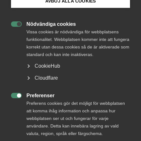
AVBÖJ ALLA COOKIES
Bli medlem
Rysslands attack av Ukraina är obefogad och
Nödvändiga cookies
oförsvarlig. Det är en mänsklig tragedi med

Logga in på Arbetsgivarguiden
Vissa cookies är nödvändiga för webbplatsens
oöverskådliga säkerhetspolitiska och ekonomiska
funktionalitet. Webbplatsen kommer inte att fungera
konsekvenser. Situationen och dess konsekvenser
korrekt utan dessa cookies så de är aktiverade som
Sök på almega.se
är svåra att överblicka. Almega besvarar här några
standard och kan inte inaktiveras.
av de frågor du som arbetsgivare kan ha. Artikeln är
från 2022.
CookieHub
Press
Cloudflare
Arbetsgivarfrågor
2 mars 2022
Artiklar
In English
Cookie-inställningar
Preferenser

Preferens cookies gör det möjligt för webbplatsen
MER OM ARBETSGIVARFRÅGOR
att komma ihåg information och anpassa hur
webbplatsen ser ut och fungerar för varje
användare. Detta kan innebära lagring av vald
3 augusti
valuta, region, språk eller färgschema.
Höststart i arbetsmiljö­arbetet – skapa