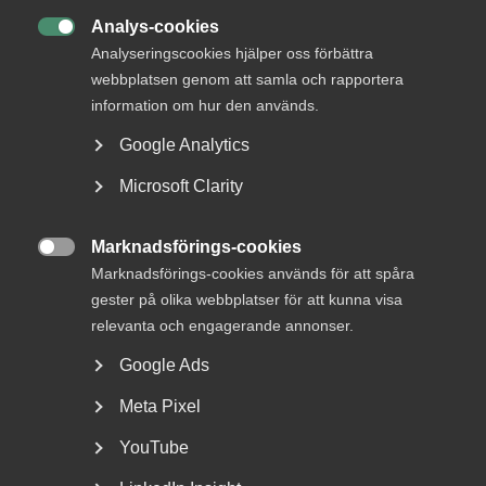
struktur, energi och riktning
Analys-cookies

Analyseringscookies hjälper oss förbättra
webbplatsen genom att samla och rapportera
information om hur den används.
Google Analytics
1. Vi har personal
utstationerad/utsänd i såväl
Microsoft Clarity
Ukraina som Ryssland. Hur gör vi
för att ta hem dem?
Marknadsförings-cookies

Marknadsförings-cookies används för att spåra
För personal som är kvar i Ukraina eller Ryssland bör ni som
gester på olika webbplatser för att kunna visa
arbetsgivare följa UD:s rekommendationer och riktlinjer.
relevanta och engagerande annonser.
Gå in på
Sweden Abroads hemsida
för att ta del av
Google Ads
ambassadens reseinformation med detaljer om det
aktuella läget i Ukraina och hur man bäst reser från
Meta Pixel
därifrån.
YouTube
Mer information om Ryssland
hittar du här
.