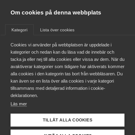
Almega
Förbund
Om cookies på denna webbplats
Almega Tjänste­förbunden
/
Aktuellt
/
Artiklar
/
Om Almega
Kategori
Lista över cookies
Almega Tjänste­företagen
Aktuellt
Cookies vi använder på webbplatsen är uppdelade i
Almega Utbildning
kategorier och nedan kan du läsa vad de innebär och
Innovations­företagen
tacka ja eller nej till alla cookies eller vissa av dem. När du
Medlemskapet
avaktiverar kategorier som tidigare har aktiverats kommer
Kompetens­företagen
alla cookies i den kategorin tas bort från webbläsaren. Du
Mina sidor
kan även se en lista över alla cookies i varje kategori
Medie­företagen
tillsammans med detaljerad information i cookie-
Kontakt
Säkerhets­företagen
deklarationen.
Läs mer
Tåg­företagen
Kurser & utbildningar
Vård­företagarna
TILLÅT ALLA COOKIES
Frågor och svar rörande
Påverkansarbete
kriget i Ukraina