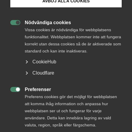
AVBÖJ ALLA COOKIES
vara mycket att ta in”
Bli medlem
Invasionen av Ukraina är en mänsklig tragedi som
Nödvändiga cookies

Logga in på Arbetsgivarguiden
påverkar alla. Frågorna är många. Svaren färre.
Vissa cookies är nödvändiga för webbplatsens
Almegas vd, Ann Öberg, ger sin bild av läget med
funktionalitet. Webbplatsen kommer inte att fungera
utgångspunkt i Sverige.
korrekt utan dessa cookies så de är aktiverade som
Sök på almega.se
standard och kan inte inaktiveras.
Tjänstesektorns betydelse
16 mars 2022
VD svarar
CookieHub
Press
Cloudflare
In English
MER OM TJÄNSTESEKTORNS BETYDELSE
Cookie-inställningar
Preferenser

Preferens cookies gör det möjligt för webbplatsen
att komma ihåg information och anpassa hur
2 februari
webbplatsen ser ut och fungerar för varje
Almega på Centerpartiets
användare. Detta kan innebära lagring av vald
kommundagar – för bättre villkor för
valuta, region, språk eller färgschema.
tjänste­företag