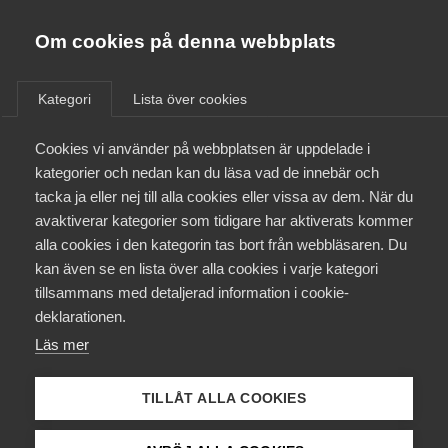
Almega
Förbund
Om cookies på denna webbplats
Almega Tjänste­förbunden
/
Aktuellt
/
VD svarar
/
Om Almega
Kategori
Lista över cookies
Almega Tjänste­företagen
Aktuellt
Cookies vi använder på webbplatsen är uppdelade i
Almega Utbildning
kategorier och nedan kan du läsa vad de innebär och
Innovations­företagen
tacka ja eller nej till alla cookies eller vissa av dem. När du
Medlemskapet
avaktiverar kategorier som tidigare har aktiverats kommer
Kompetens­företagen
alla cookies i den kategorin tas bort från webbläsaren. Du
Mina sidor
kan även se en lista över alla cookies i varje kategori
Medie­företagen
tillsammans med detaljerad information i cookie-
Kontakt
Säkerhets­företagen
deklarationen.
Läs mer
Tåg­företagen
Kurser & utbildningar
Vård­företagarna
TILLÅT ALLA COOKIES
Påverkansarbete
”Efter 200 år av fred kan det