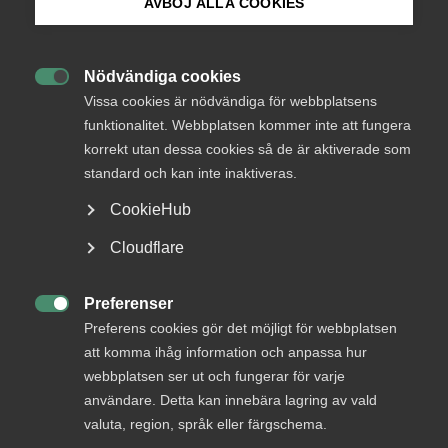
AVBÖJ ALLA COOKIES
tillväxt
Bli medlem
Rysslands överfall på Ukraina är inne på sin sjätte
Nödvändiga cookies

Logga in på Arbetsgivarguiden
vecka och ökar i brutalitet. Almegas chefsekonom,
Vissa cookies är nödvändiga för webbplatsens
Patrick Joyce, redogör för krigets inverkan på
funktionalitet. Webbplatsen kommer inte att fungera
Sverige och svensk ekonomi.
korrekt utan dessa cookies så de är aktiverade som
Sök på almega.se
standard och kan inte inaktiveras.
Okategoriserade
4 april 2022
Artiklar
CookieHub
Press
Cloudflare
In English
Cookie-inställningar
Preferenser
De ekonomiska sanktioner som västvärlden infört mot

Preferens cookies gör det möjligt för webbplatsen
Ryssland är de hårdaste som införts mot en stor ekonomi.
att komma ihåg information och anpassa hur
– På lång sikt nöter sanktionerna sannolikt ner den ryska
webbplatsen ser ut och fungerar för varje
ekonomin men så länge de inte omfattar exporten av
användare. Detta kan innebära lagring av vald
energi fylls den ryska krigskassan på, säger Patrick Joyce,
valuta, region, språk eller färgschema.
chefekonom på Almega.