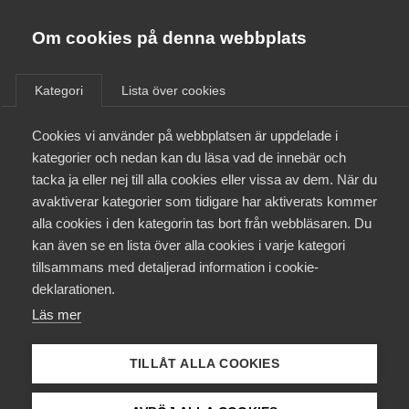
Almega
Förbund
Om cookies på denna webbplats
Almega Tjänste­förbunden
/
Aktuellt
/
Artiklar
/
Om Almega
Kategori
Lista över cookies
Almega Tjänste­företagen
Aktuellt
Cookies vi använder på webbplatsen är uppdelade i
Almega Utbildning
kategorier och nedan kan du läsa vad de innebär och
Innovations­företagen
tacka ja eller nej till alla cookies eller vissa av dem. När du
Medlemskapet
avaktiverar kategorier som tidigare har aktiverats kommer
Kompetens­företagen
alla cookies i den kategorin tas bort från webbläsaren. Du
Mina sidor
kan även se en lista över alla cookies i varje kategori
Medie­företagen
tillsammans med detaljerad information i cookie-
Kontakt
Säkerhets­företagen
deklarationen.
Läs mer
Tåg­företagen
Kurser & utbildningar
Vård­företagarna
TILLÅT ALLA COOKIES
Påverkansarbete
Högre inflation och lägre