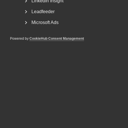
LinkedIn Insight
beroendet av rysk gas kommer att innebära höga priser på
all typ av energi, vilket givetvis också kommer att påverka
Leadfeeder
Sverige.
Microsoft Ads
Priserna på spannmål och andra livsmedel som ökade
kraftigt i början av kriget, har nu fallit tillbaka något efter
Powered by
CookieHub Consent Management
rapporter om goda skördar i Indien.
Stigande inflation kan dämpa
ekonomin
De ökade priserna på energi och livsmedel driver nu upp
inflationen till rekordnivåer. Inflationen i Eurozonen var i
mars 7,5 procent på årsbasis.
– Årstakten för den svenska inflationen låg på 4,5 procent
i februari och även om energipriserna bromsar in kommer
inflationen under helåret troligen att bli runt fem procent,
säger Patrick Joyce.