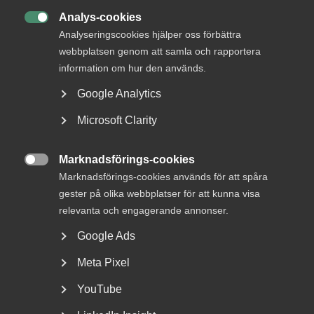
Analys-cookies
Höjda priser på energi och

Analyseringscookies hjälper oss förbättra
livsmedel
webbplatsen genom att samla och rapportera
information om hur den används.
Ryssland är visserligen en liten handelspartner för både
Google Analytics
Sverige och övriga Europa men har en nyckelroll som
leverantör av vissa viktiga råvaror. Landet producerar 17
Microsoft Clarity
procent av världens naturgas, tolv procent av världens olja
och fem procent av kolet.
Marknadsförings-cookies

– Ryssland är även en betydande producent av palladium
Marknadsförings-cookies används för att spåra
och nickel, metaller som används i bland annat fordons-
gester på olika webbplatser för att kunna visa
och stålindustrin. Landet producerar också nästan en
relevanta och engagerande annonser.
femtedel av den konstgödsel som används i Europa.
Google Ads
Dessutom kräver den europeiska produktionen av
konstgödsel rysk gas, säger Patrick Joyce.
Meta Pixel
Kriget har fått priserna på olja och naturgas att rusa. De
YouTube
nödvändiga ansträngningarna att minska det europeiska