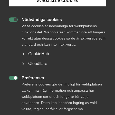
AVBÖJ ALLA COOKIES
Bli medlem
Nödvändiga cookies

Logga in på Arbetsgivarguiden
Vissa cookies är nödvändiga för webbplatsens
funktionalitet. Webbplatsen kommer inte att fungera
David Wästberg, näringspolitisk expert, Almega
korrekt utan dessa cookies så de är aktiverade som
Sök på almega.se
standard och kan inte inaktiveras.
Klimat och digitalisering i
CookieHub
fokus för State of the Union
Press
Cloudflare
In English
Arbetsmarknadsfrågor hade ingen framträdande
Cookie-inställningar
Preferenser
roll när EU-kommissionens ordförande Ursula von

Preferens cookies gör det möjligt för webbplatsen
der Leyen nyligen höll sitt State of the Union-tal.
att komma ihåg information och anpassa hur
Klimat och digitalisering var däremot i fokus. Det
webbplatsen ser ut och fungerar för varje
konstaterar David Wästberg, Almegas
användare. Detta kan innebära lagring av vald
näringspolitiska expert inom EU-frågor, som i
valuta, region, språk eller färgschema.
denna text kommenterar talet.