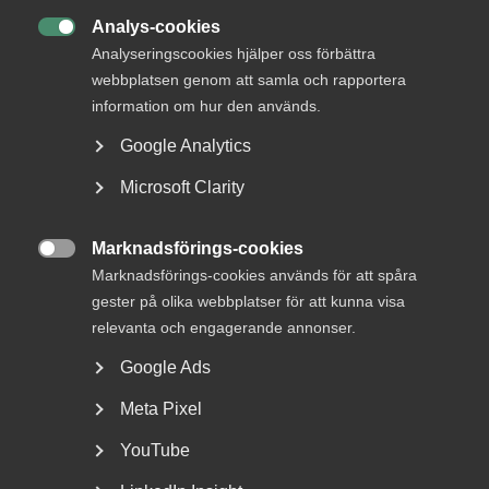
Analys-cookies
EU och internationellt
18 september 2023
Nyheter

Analyseringscookies hjälper oss förbättra
webbplatsen genom att samla och rapportera
information om hur den används.
MER OM EU OCH INTERNATIONELLT
Google Analytics
Microsoft Clarity
13 maj
EU förenklar AI-reglerna – Almegas
Marknadsförings-cookies

expert reder ut
Marknadsförings-cookies används för att spåra
gester på olika webbplatser för att kunna visa
relevanta och engagerande annonser.
Google Ads
När kommissionens ordförande Ursula von der Leyen gav
Meta Pixel
sitt årliga State of the Union-tal var hon tydlig med att hon
ser en påskyndad och fördjupad europeisk integration
YouTube
samtidigt som det sker en utvidgning av unionen.
Riktningen framöver var tydlig. EU kommer fortsätta