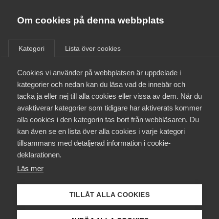
Almega
Förbund
Om cookies på denna webbplats
Almega Tjänste­förbunden
/
Aktuellt
/
Nyheter
/
Om Almega
Kategori
Lista över cookies
Almega Tjänste­företagen
Aktuellt
Cookies vi använder på webbplatsen är uppdelade i
Almega Utbildning
kategorier och nedan kan du läsa vad de innebär och
Innovations­företagen
tacka ja eller nej till alla cookies eller vissa av dem. När du
Medlemskapet
avaktiverar kategorier som tidigare har aktiverats kommer
Kompetens­företagen
alla cookies i den kategorin tas bort från webbläsaren. Du
Mina sidor
kan även se en lista över alla cookies i varje kategori
Medie­företagen
tillsammans med detaljerad information i cookie-
Kontakt
Säkerhets­företagen
deklarationen.
Läs mer
Tåg­företagen
Kurser & utbildningar
Vård­företagarna
TILLÅT ALLA COOKIES
Påverkansarbete