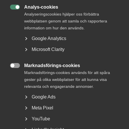
15 juli
Analys-cookies

Arbetsrätt i fokus för Almegas
Analyseringscookies hjälper oss förbättra
utbildningshöst
webbplatsen genom att samla och rapportera
information om hur den används.
Google Analytics
Microsoft Clarity
Hur ska jag som arbetsgivare agera när
mina medarbetare oeniga i frågor som
Marknadsförings-cookies
handlar om exempelvis konflikter i

Marknadsförings-cookies används för att spåra
omvärlden?
gester på olika webbplatser för att kunna visa
relevanta och engagerande annonser.
– Att just agera är ledordet. När något påverkar
arbetsklimatet och/eller produktionen behöver du som
Google Ads
arbetsgivare, och som chef, ta itu med situationen i ett så
tidigt skede som möjligt. Detta för att inte konflikterna
Meta Pixel
ska eskalera eller riskera gå över till kränkande
YouTube
särbehandling. Arbetsgivarens inställning bör också vara
att hantera konflikten med en förståelse för att det inte