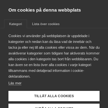
Almega
Förbund
Om cookies på denna webbplats
Almega Tjänste­förbunden
/
Aktuellt
/
Artiklar
/
Om Almega
Kategori
Lista över cookies
Almega Tjänste­företagen
Aktuellt
Cookies vi använder på webbplatsen är uppdelade i
Almega Utbildning
kategorier och nedan kan du läsa vad de innebär och
Innovations­företagen
tacka ja eller nej till alla cookies eller vissa av dem. När du
Medlemskapet
avaktiverar kategorier som tidigare har aktiverats kommer
Kompetens­företagen
alla cookies i den kategorin tas bort från webbläsaren. Du
Mina sidor
kan även se en lista över alla cookies i varje kategori
Medie­företagen
tillsammans med detaljerad information i cookie-
Kontakt
Säkerhets­företagen
deklarationen.
Läs mer
Tåg­företagen
Kurser & utbildningar
Vård­företagarna
TILLÅT ALLA COOKIES
Påverkansarbete