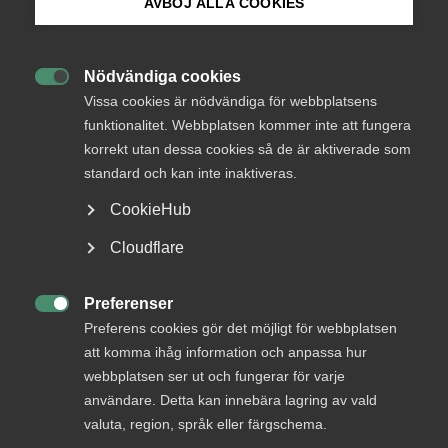
AVBÖJ ALLA COOKIES
Så hanterar du oenigheter
och konflikter på
Bli medlem
arbetsplatsen
Nödvändiga cookies

Logga in på Arbetsgivarguiden
Vissa cookies är nödvändiga för webbplatsens
funktionalitet. Webbplatsen kommer inte att fungera
Det är vanligt att det uppstår oenigheter och
korrekt utan dessa cookies så de är aktiverade som
Sök på almega.se
konflikter på arbetsplatsen. Det kan handla om
standard och kan inte inaktiveras.
konflikter i omvärlden, men även om hur oenigheter
i själva arbetet, trakasserier eller inkludering. Vår
CookieHub
arbetsmiljöexpert Maria Morberg svarar på hur du
Press
Cloudflare
som arbetsgivare kan tänka och agera.
In English
Cookie-inställningar
Preferenser
Arbetsgivarfrågor
21 mars 2022
Artiklar

Preferens cookies gör det möjligt för webbplatsen
att komma ihåg information och anpassa hur
webbplatsen ser ut och fungerar för varje
användare. Detta kan innebära lagring av vald
MER OM ARBETSGIVARFRÅGOR
valuta, region, språk eller färgschema.