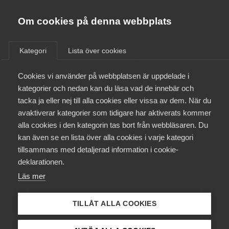
Almega
Förbund
Om cookies på denna webbplats
Almega Tjänste­förbunden
/
Aktuellt
/
Pressmeddelanden
/
Om Almega
Kategori
Lista över cookies
Almega Tjänste­företagen
Aktuellt
Cookies vi använder på webbplatsen är uppdelade i
Almega Utbildning
Stäng dörren för kommunala
kategorier och nedan kan du läsa vad de innebär och
arbetsförmedlingar
Innovations­företagen
tacka ja eller nej till alla cookies eller vissa av dem. När du
Medlemskapet
avaktiverar kategorier som tidigare har aktiverats kommer
Kompetens­företagen
alla cookies i den kategorin tas bort från webbläsaren. Du
Kommunerna ska även fortsättningsvis kunna
Mina sidor
kan även se en lista över alla cookies i varje kategori
Medie­företagen
ansöka om att få bli leverantörer av
tillsammans med detaljerad information i cookie-
Arbetsförmedlingens matchningstjänster. Det
Kontakt
Säkerhets­företagen
deklarationen.
berättar regeringen och samarbetspartierna i en
Läs mer
Tåg­företagen
debattartikel i Dagens Samhälle.
Kurser & utbildningar
Vård­företagarna
TILLÅT ALLA COOKIES
Osund konkurrens
Påverkansarbete
26 maj 2021
Pressmeddelanden