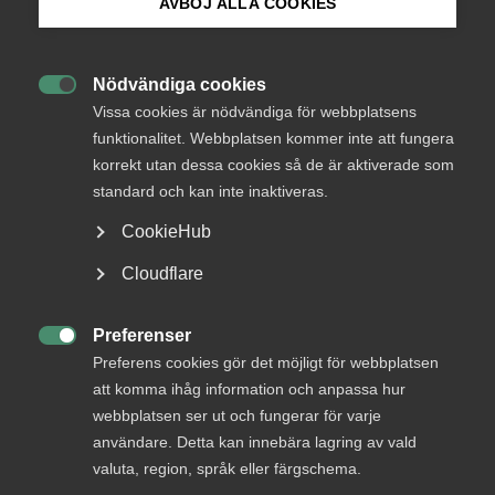
AVBÖJ ALLA COOKIES
Bli medlem
Nödvändiga cookies
–
Det är olyckligt att regeringen och samarbetspartierna

Logga in på Arbetsgivarguiden
Vissa cookies är nödvändiga för webbplatsens
inte väljer att stänga dörren för kommunerna som
funktionalitet. Webbplatsen kommer inte att fungera
leverantörer av matchningstjänster. I stället förmedlar de
korrekt utan dessa cookies så de är aktiverade som
signaler om att kommuner kan ansöka om att bli
Sök på almega.se
leverantörer till Arbetsförmedlingen. Det stämmer att
standard och kan inte inaktiveras.
lagen om offentlig upphandling (LOU) och lagen om
CookieHub
valfrihetssystem (LOV) inte hindrar kommuner från att bli
leverantörer. Dock finns kommunalrättsliga regler och
Press
Cloudflare
principer som riskerar att överträdas om kommunerna blir
In English
leverantörer av matchningstjänster. Vi hade förväntat oss
Cookie-inställningar
Preferenser
att regeringen och samarbetspartierna skulle

uppmärksamma denna viktiga begränsning, det säger
Preferens cookies gör det möjligt för webbplatsen
Andreas Åström, näringspolitisk chef på Almega.
att komma ihåg information och anpassa hur
webbplatsen ser ut och fungerar för varje
–
Reformeringen av Arbetsförmedlingen innebär att
användare. Detta kan innebära lagring av vald
fristående jobbförmedlare ska matcha och rusta
valuta, region, språk eller färgschema.
arbetssökande för lediga jobb. Arbetslösa med behov av