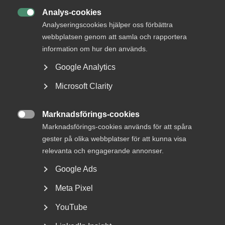
Analys-cookies

Analyseringscookies hjälper oss förbättra
webbplatsen genom att samla och rapportera
information om hur den används.
Osund konkurrens
Google Analytics
14 november 2022
Artiklar
Microsoft Clarity
Kommuner har inte rätt att bli
leverantörer
Marknadsförings-cookies

Marknadsförings-cookies används för att spåra
Förvaltningsrätterna i Luleå och i Växjö har nu slagit fast
gester på olika webbplatser för att kunna visa
att berörda kommuner inte har rätt att vara leverantörer
relevanta och engagerande annonser.
till Arbetsförmedlingen inom valfrihetssystemet Rusta och
matcha. ”Det är välkommet att de två domstolarna slår
Google Ads
fast att det finns gränser för vad en kommun kan göra”,
Meta Pixel
säger Ulrica Dyrke, konkurrens- och upphandlingsexpert
hos Almega.
YouTube