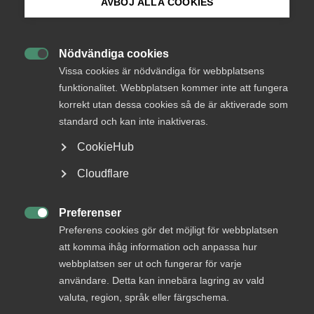
AVBÖJ ALLA COOKIES
Bli medlem
Osund konkurrens
10 mars 2025
Nyheter
Nödvändiga cookies

Logga in på Arbetsgivarguiden
Effektivare regler mot osund
Vissa cookies är nödvändiga för webbplatsens
funktionalitet. Webbplatsen kommer inte att fungera
offentlig konkurrens i sikte!
korrekt utan dessa cookies så de är aktiverade som
Sök på almega.se
standard och kan inte inaktiveras.
Nu är de på gång, de effektivare regler för att komma till
rätta med osund konkurrens från offentliga aktörer som
CookieHub
Almega så länge har efterlyst!
Press
Cloudflare
In English
Cookie-inställningar
Preferenser

Preferens cookies gör det möjligt för webbplatsen
att komma ihåg information och anpassa hur
webbplatsen ser ut och fungerar för varje
användare. Detta kan innebära lagring av vald
valuta, region, språk eller färgschema.