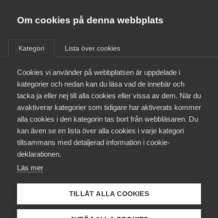
Almega
Förbund
Om cookies på denna webbplats
Almega Tjänste­förbunden
Om Almega
Kategori
Lista över cookies
Osund konkurrens
Almega Tjänste­företagen
Aktuellt
Cookies vi använder på webbplatsen är uppdelade i
Almega Utbildning
kategorier och nedan kan du läsa vad de innebär och
Innovations­företagen
tacka ja eller nej till alla cookies eller vissa av dem. När du
Medlemskapet
avaktiverar kategorier som tidigare har aktiverats kommer
Kompetens­företagen
alla cookies i den kategorin tas bort från webbläsaren. Du
Mina sidor
kan även se en lista över alla cookies i varje kategori
Medie­företagen
tillsammans med detaljerad information i cookie-
Kontakt
Säkerhets­företagen
deklarationen.
Läs mer
Tåg­företagen
Kurser & utbildningar
Vård­företagarna
TILLÅT ALLA COOKIES
Påverkansarbete