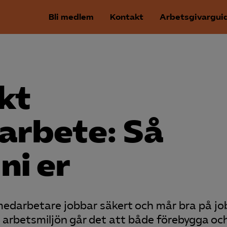
Bli medlem
Kontakt
Arbetsgivargui
kt
arbete: Så
ni er
 medarbetare jobbar säkert och mår bra på jo
arbetsmiljön går det att både förebygga oc