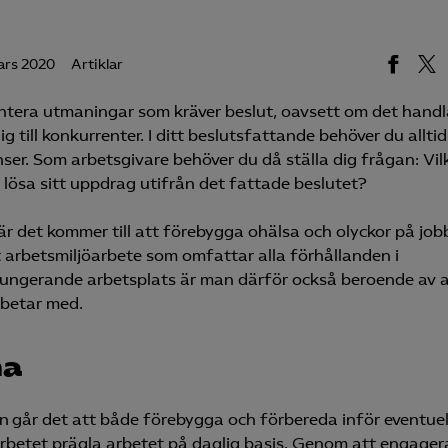
ars 2020
Artiklar
ntera utmaningar som kräver beslut, oavsett om det handl
g till konkurrenter. I ditt beslutsfattande behöver du alltid
ser. Som arbetsgivare behöver du då ställa dig frågan: Vil
 lösa sitt uppdrag utifrån det fattade beslutet?
r det kommer till att förebygga ohälsa och olyckor på job
t arbetsmiljöarbete som omfattar alla förhållanden i
lfungerande arbetsplats är man därför också beroende av 
rbetar med.
na
 går det att både förebygga och förbereda inför eventuel
arbetet prägla arbetet på daglig basis. Genom att engager