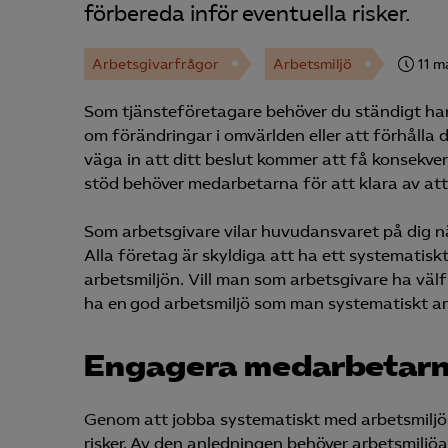
förbereda inför eventuella risker.
Arbetsgivarfrågor
Arbetsmiljö
11 m
Som tjänsteföretagare behöver du ständigt ha
om förändringar i omvärlden eller att förhålla di
väga in att ditt beslut kommer att få konsekven
stöd behöver medarbetarna för att klara av att
Som arbetsgivare vilar huvudansvaret på dig nä
Alla företag är skyldiga att ha ett systematisk
arbetsmiljön. Vill man som arbetsgivare ha vä
ha en god arbetsmiljö som man systematiskt a
Engagera medarbetar
Genom att jobba systematiskt med arbetsmiljön
risker. Av den anledningen behöver arbetsmiljö