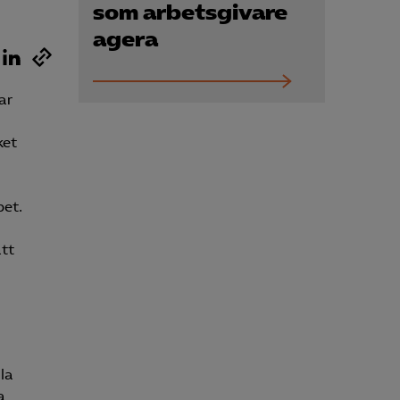
Kurser & utbildningar
som arbetsgivare
agera
Påverkansarbete
ar
ket
Bli medlem
Logga in på
Arbetsgivarguiden
bet.
Sök på almega.se
att
Press
In English
la
Cookie-inställningar
a