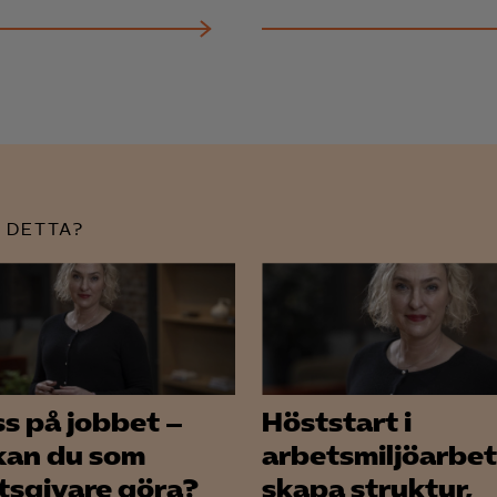
 relevanta och engagerande annonser.
Google Ads
Meta Pixel
YouTube
LinkedIn Insight
Leadfeeder
 DETTA?
Microsoft Ads
ss på jobbet –
Höststart i
kan du som
arbetsmiljöarbet
tsgivare göra?
skapa struktur,