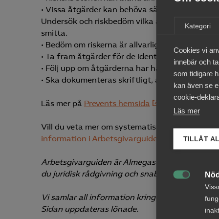
• Vissa åtgärder kan behöva sättas in direkt, a
Undersök och riskbedöm vilka arbetsuppgifter/
Kategori
smitta.
• Bedöm om riskerna är allvarliga eller inte.
Cookies vi an
• Ta fram åtgärder för de identifierade riskerna
innebär och tac
• Följ upp om åtgärderna har haft avsedd effek
som tidigare h
• Ska dokumenteras skriftligt, använd blankett
kan även se en
cookie-deklara
Läs mer på
Prevents hemsida
om riskbedömni
Läs mer
Vill du veta mer om systematiskt arbetsmiljöarb
information i Arbetsgivarguiden
.
TILLÅT A
Arbetsgivarguiden är Almegas kunskapsbank p
du juridisk rådgivning och snabb och aktuell inf
Nöd

Viss
Vi samlar all information kring
arbetsgivarens a
fung
Sidan uppdateras lönade.
inak