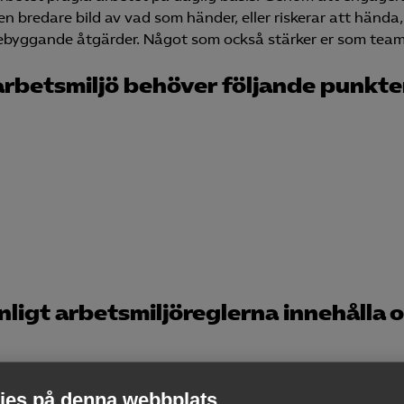
 bredare bild av vad som händer, eller riskerar att hända, 
rebyggande åtgärder. Något som också stärker er som team
k arbetsmiljö behöver följande punkte
nligt arbetsmiljöreglerna innehålla 
ghet att medverka.
es på denna webbplats
tifrån sannolikhet och konsekvenser.