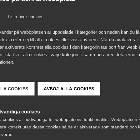
ndra kan planeras in.
situationer som skulle kunna utsätta arbetstagarna för
Lista över cookies
vänder på webbplatsen är uppdelade i kategorier och nedan kan du l
.
ka ja eller nej till alla cookies eller vissa av dem. När du avaktiverar
t.
ar aktiverats kommer alla cookies i den kategorin tas bort från webb
 för riskbedömnings- och åtgärdsplan.
 lista över alla cookies i varje kategori tillsammans med detaljerad in
tionen.
ngar och krishantering.
ete? Som medlem i Almega har ni tillgång till
djupare
LLA COOKIES
AVBÖJ ALLA COOKIES
å webben, som ingår i medlemskapet för medlemmar. Där 
ormation om ditt eller dina kollektivavtal – dygnet runt.
vändiga cookies
a cookies är nödvändiga för webbplatsens funktionalitet. Webbplatsen 
rbetsmiljöansvar kopplat till covid-19 på vår samlingssida
.
era korrekt utan dessa cookies så de är aktiverade som standard och k
tiveras.