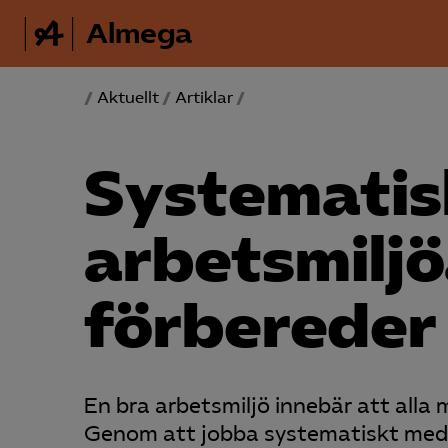
Almega
/
Aktuellt
/
Artiklar
/
Systematis
arbetsmiljö
förbereder 
En bra arbetsmiljö innebär att alla
Genom att jobba systematiskt med 