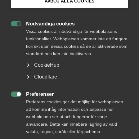
AVBÖJ ALLA COOKIES
Semester­planering – vad
händer ifall
Bli medlem
semesteransökningar
Nödvändiga cookies

Logga in på Arbetsgivarguiden
kommer in sent?
Vissa cookies är nödvändiga för webbplatsens
funktionalitet. Webbplatsen kommer inte att fungera
korrekt utan dessa cookies så de är aktiverade som
Sök på almega.se
Vad händer om en anställd kommer in med sen
standard och kan inte inaktiveras.
semesteransökan? Det kanske du som
CookieHub
arbetsgivare undrar när semestrarna närmar sig.
Faktum är att frågan är felställd, ansvaret att
Press
Cloudflare
begära in semesteransökningar faller på dig och
In English
bör egentligen göras lång tidigare på vårkanten.
Cookie-inställningar
Preferenser

Preferens cookies gör det möjligt för webbplatsen
Arbetsgivarfrågor
12 juni 2019
Nyheter
att komma ihåg information och anpassa hur
webbplatsen ser ut och fungerar för varje
användare. Detta kan innebära lagring av vald
valuta, region, språk eller färgschema.
MER OM ARBETSGIVARFRÅGOR