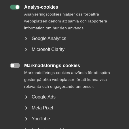
Analys-cookies

3 augusti
Analyseringscookies hjälper oss förbättra
webbplatsen genom att samla och rapportera
Höststart i arbetsmiljö­arbetet – skapa
information om hur den används.
struktur, energi och riktning
Google Analytics
Microsoft Clarity
Nu när det närmar sig semestertider faller ansvaret om att
Marknadsförings-cookies
begära in semester på arbetsgivaren. Meddelas semestern

Marknadsförings-cookies används för att spåra
senare än två månader innan så kan du som arbetsgivare
gester på olika webbplatser för att kunna visa
inte ta ett enväldigt beslut kring när den anställde får ta
relevanta och engagerande annonser.
semester.
Google Ads
Huvudregeln är att semestern ska läggas ut efter
överenskommelse mellan dig som chef och de anställda.
Meta Pixel
Det innebär att det egentligen redan i februari är hög tid
YouTube
för arbetsgivaren att begära in semesteransökningar från
medarbetarna.