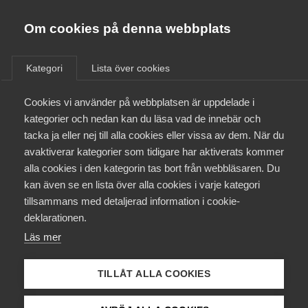
Almega
Förbund
Om cookies på denna webbplats
Almega Tjänste­förbunden
/
Aktuellt
/
Nyheter
/
Om Almega
Kategori
Lista över cookies
Almega Tjänste­företagen
Aktuellt
Cookies vi använder på webbplatsen är uppdelade i
Almega Utbildning
kategorier och nedan kan du läsa vad de innebär och
Innovations­företagen
tacka ja eller nej till alla cookies eller vissa av dem. När du
Medlemskapet
avaktiverar kategorier som tidigare har aktiverats kommer
Kompetens­företagen
alla cookies i den kategorin tas bort från webbläsaren. Du
Mina sidor
kan även se en lista över alla cookies i varje kategori
Medie­företagen
tillsammans med detaljerad information i cookie-
Kontakt
Säkerhets­företagen
deklarationen.
Läs mer
Tåg­företagen
Kurser & utbildningar
Vård­företagarna
TILLÅT ALLA COOKIES
Påverkansarbete