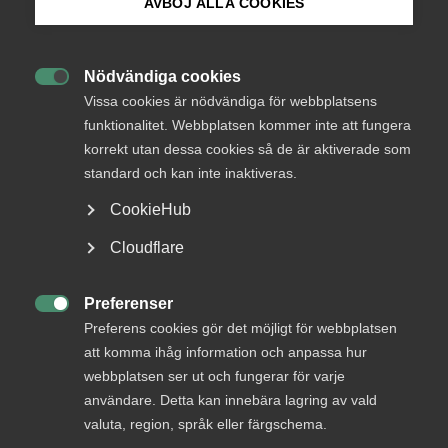
AVBÖJ ALLA COOKIES
konkurrens från offentliga aktörer. Almega framhåller
dock att frågan om den offentliga aktören bedriver den
Bli medlem
aktuella säljverksamheten inom ramen för sina
Nödvändiga cookies
befogenheter tydligare bör lyftas fram. Enligt Almegas

Logga in på Arbetsgivarguiden
mening bör situationer där offentliga aktörer ägnar sig åt
Vissa cookies är nödvändiga för webbplatsens
icke kompetensenlig säljverksamhet medföra tydligt
funktionalitet. Webbplatsen kommer inte att fungera
ökade incitament för ingripande från Konkurrensverkets
korrekt utan dessa cookies så de är aktiverade som
Sök på almega.se
sida.
standard och kan inte inaktiveras.
CookieHub
Almega påpekar vidare att även ”mindre” fall som berör
enskilda kommuner kan vara av värde att prioritera
Press
Cloudflare
eftersom sådan praxis kan ge vägledning för liknande
In English
situationer i andra kommuner. Sådan vägledning kommer
att vara till nytta för såväl offentliga aktörer som företag.
Cookie-inställningar
Preferenser

Preferens cookies gör det möjligt för webbplatsen
att komma ihåg information och anpassa hur
Remissyttrande-Konkurrensverket-1
webbplatsen ser ut och fungerar för varje
användare. Detta kan innebära lagring av vald
valuta, region, språk eller färgschema.