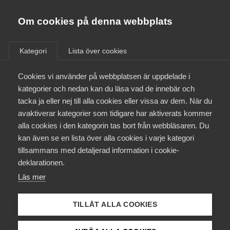
Almega
Förbund
Om cookies på denna webbplats
Almega Tjänste­förbunden
Aktuellt
/
Remisser
Om Almega
Kategori
Lista över cookies
Almega Tjänste­företagen
Aktuellt
Cookies vi använder på webbplatsen är uppdelade i
Almega Utbildning
Konkurrensverkets utkast till
kategorier och nedan kan du läsa vad de innebär och
prioriteringspolicy för
Innovations­företagen
tacka ja eller nej till alla cookies eller vissa av dem. När du
Medlemskapet
konkurrens- och
avaktiverar kategorier som tidigare har aktiverats kommer
Kompetens­företagen
upphandlings­tillsynen
alla cookies i den kategorin tas bort från webbläsaren. Du
Mina sidor
kan även se en lista över alla cookies i varje kategori
Medie­företagen
tillsammans med detaljerad information i cookie-
Kontakt
Säkerhets­företagen
deklarationen.
Offentlig upphandling
Osund konkurrens
Läs mer
Tåg­företagen
Remiss
Kurser & utbildningar
Vård­företagarna
TILLÅT ALLA COOKIES
Påverkansarbete
Almega välkomnar att texten har utvecklats i fråga om