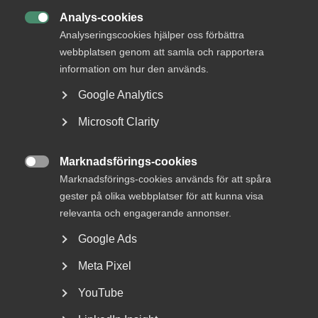
Analys-cookies
Status

Besvarad
Analyseringscookies hjälper oss förbättra
webbplatsen genom att samla och rapportera
Från
information om hur den används.
Konkurrensverket
Google Analytics
Svar senast
10 januari 2024
Microsoft Clarity
KONTAKTPERSON
Marknadsförings-cookies

Marknadsförings-cookies används för att spåra
Ulrica Dyrke
gester på olika webbplatser för att kunna visa
relevanta och engagerande annonser.
Jurist och Näringspolitisk expert
Stockholm
Google Ads
Meta Pixel
+46 8 762 69 64
+46 70 364 79 56
YouTube
E-post