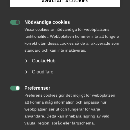
AVBÖJ ALLA COOKIES
företagen lider av
kompetens­brist”
Bli medlem
Nödvändiga cookies

Logga in på Arbetsgivarguiden
Vissa cookies är nödvändiga för webbplatsens
Bristen på arbetskraft hotar svensk välfärd,
funktionalitet. Webbplatsen kommer inte att fungera
tillväxt och konkurrenskraft. Att säkra företagens
korrekt utan dessa cookies så de är aktiverade som
Sök på almega.se
kompetensförsörjning är alltjämt en av Almegas
standard och kan inte inaktiveras.
viktigaste uppgifter, skriver organisationens vd,
CookieHub
Ann Öberg.
Press
Cloudflare
Kompetensförsörjning
14 juni 2022
Artiklar
In English
Cookie-inställningar
Preferenser

Preferens cookies gör det möjligt för webbplatsen
att komma ihåg information och anpassa hur
MER OM KOMPETENSFÖRSÖRJNING
webbplatsen ser ut och fungerar för varje
användare. Detta kan innebära lagring av vald
valuta, region, språk eller färgschema.
28 maj