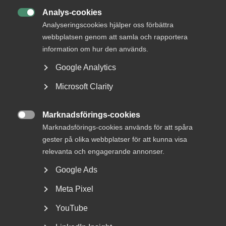
Kompetensbarometern AI: AI hetast
Analys-cookies
inom ekonomi och juridik

Analyseringscookies hjälper oss förbättra
webbplatsen genom att samla och rapportera
information om hur den används.
Google Analytics
Sverige är ett litet handelsberoende land
i Europas
utkant. Vårt välstånd avgörs av produktiviteten och
Microsoft Clarity
konkurrenskraften hos våra företag. Tyvärr är bristen på
kompetens det största hindret för tillväxt just nu.
Marknadsförings-cookies

Marknadsförings-cookies används för att spåra
Den privata tjänstesektorn är Sveriges tillväxtmotor. Den
gester på olika webbplatser för att kunna visa
står för nästan hälften av jobben och bidrar med drygt
hälften av Sveriges BNP. Nio av tio nya jobb de senaste
relevanta och engagerande annonser.
åren har tillkommit i den privata tjänstesektorn. Men
Google Ads
tjänsteföretagen skulle ha kunnat skapa ännu fler jobb.
Problemet stavas kompetensbrist. Mer än vartannat
Meta Pixel
tjänsteföretag lyckas inte rekrytera de medarbetare de
behöver.
YouTube