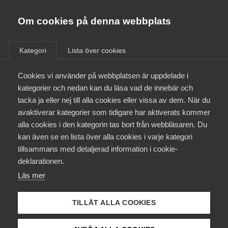
Almega
Förbund
Om cookies på denna webbplats
Almega Tjänste­förbunden
/
Aktuellt
/
Artiklar
/
Om Almega
Kategori
Lista över cookies
Almega Tjänste­företagen
Aktuellt
Cookies vi använder på webbplatsen är uppdelade i
Almega Utbildning
kategorier och nedan kan du läsa vad de innebär och
Innovations­företagen
tacka ja eller nej till alla cookies eller vissa av dem. När du
Medlemskapet
avaktiverar kategorier som tidigare har aktiverats kommer
Kompetens­företagen
alla cookies i den kategorin tas bort från webbläsaren. Du
Mina sidor
kan även se en lista över alla cookies i varje kategori
Medie­företagen
tillsammans med detaljerad information i cookie-
Kontakt
Säkerhets­företagen
deklarationen.
Läs mer
Tåg­företagen
Kurser & utbildningar
Vård­företagarna
TILLÅT ALLA COOKIES
Påverkansarbete
”Över hälften av tjänste­