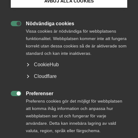
AVBÖJ ALLA COOKIES
Bli medlem
Tillfälliga regeländringar för
Nödvändiga cookies
VAB i pandemins spår

Logga in på Arbetsgivarguiden
Vissa cookies är nödvändiga för webbplatsens
funktionalitet. Webbplatsen kommer inte att fungera
Påverkar reglerna kring korttidsarbete rätten att
korrekt utan dessa cookies så de är aktiverade som
Sök på almega.se
vara hemma med sjukt barn? Almegas
standard och kan inte inaktiveras.
arbetsrättsjurist reder ut vad som gäller för VAB
CookieHub
och ger råd om vad du som arbetsgivare kan tänka
Press
på för att navigera rätt i regelverket.
Cloudflare
In English
Arbetsgivarfrågor
10 mars 2021
Nyheter
Cookie-inställningar
Preferenser

Preferens cookies gör det möjligt för webbplatsen
att komma ihåg information och anpassa hur
webbplatsen ser ut och fungerar för varje
MER OM ARBETSGIVARFRÅGOR
användare. Detta kan innebära lagring av vald
valuta, region, språk eller färgschema.