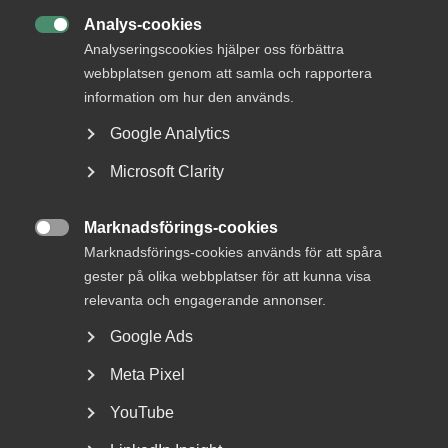
15 juli
Analys-cookies
Arbetsrätt i fokus för Almegas

Analyseringscookies hjälper oss förbättra
utbildningshöst
webbplatsen genom att samla och rapportera
information om hur den används.
Google Analytics
I Sverige har föräldrar rätt att stanna hemma från arbetet
Microsoft Clarity
för vård av barn och få ersättning för den förlorade
arbetsinkomsten av Försäkringskassan i form av tillfällig
Marknadsförings-cookies
föräldrapenning. I och med pandemin har antalet VAB-

Marknadsförings-cookies används för att spåra
dagar ökat och regelverket har justerats flera gånger för
gester på olika webbplatser för att kunna visa
att möta utmaningarna.
relevanta och engagerande annonser.
Sjukintyg och stängd
Google Ads
skolverksamhet
Meta Pixel
– Det är två saker som tillfälligt förändrats utifrån den
YouTube
rådande pandemisituationen. För det första: eftersom