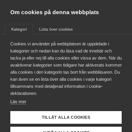
Almega
Förbund
Om cookies på denna webbplats
Almega Tjänste­förbunden
/
Aktuellt
/
Nyheter
/
Om Almega
Kategori
Lista över cookies
Almega Tjänste­företagen
Aktuellt
Cookies vi använder på webbplatsen är uppdelade i
Almega Utbildning
kategorier och nedan kan du läsa vad de innebär och
Innovations­företagen
tacka ja eller nej till alla cookies eller vissa av dem. När du
Medlemskapet
avaktiverar kategorier som tidigare har aktiverats kommer
Kompetens­företagen
alla cookies i den kategorin tas bort från webbläsaren. Du
Mina sidor
kan även se en lista över alla cookies i varje kategori
Medie­företagen
tillsammans med detaljerad information i cookie-
Kontakt
Säkerhets­företagen
deklarationen.
Läs mer
Tåg­företagen
Kurser & utbildningar
Vård­företagarna
TILLÅT ALLA COOKIES
Påverkansarbete
A man with a boy standing at home.