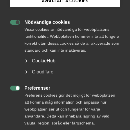
AVBÖJ ALLA COOKIES
Almega
11 mars 2021
Pressmeddelanden
Bli medlem
Nödvändiga cookies

Logga in på Arbetsgivarguiden
Vissa cookies är nödvändiga för webbplatsens
funktionalitet. Webbplatsen kommer inte att fungera
– Under ett normalt år hade siffrorna förstås varit
korrekt utan dessa cookies så de är aktiverade som
Sök på almega.se
glädjande, men eftersom situationen fortfarande är
kritisk för många tjänsteföretag är det inte läge att fira.
standard och kan inte inaktiveras.
Samtidigt, att fler företag vill bli medlem hos oss är ett
CookieHub
kvitto på att vi verkligen gör nytta för våra medlemmar,
Press
säger Thomas Erséus, vd på Almega.
Cloudflare
In English
Det är nu ett år sedan världshälsoorganisationen, WHO,
Cookie-inställningar
Preferenser
betecknade covid-19 som en pandemi. Samtidigt, mellan

Preferens cookies gör det möjligt för webbplatsen
den 1 mars 2020 och den 1 mars 2021 har antalet
medlemmar i Almegas förbund ökat med 309 företag, från
att komma ihåg information och anpassa hur
10 953 till 11 262 stycken. Dessa får, förutom 130
webbplatsen ser ut och fungerar för varje
färdigförhandlade kollektivavtal, tillgång till Almegas och
användare. Detta kan innebära lagring av vald
de nio förbundens samlade expertis inom rådgivning och
valuta, region, språk eller färgschema.
service i arbetsrättsliga frågor samt experter på det