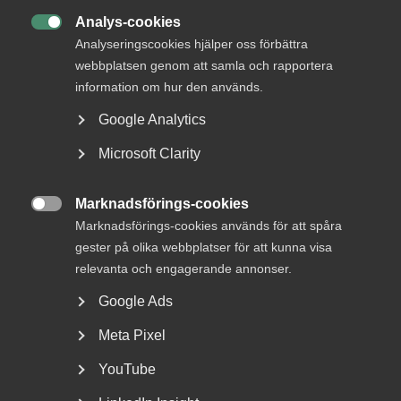
näringspolitiska området.
Analys-cookies

Analyseringscookies hjälper oss förbättra
– Pandemin har påverkat tjänstesektorn extremt mycket.
webbplatsen genom att samla och rapportera
Och även om en del svenska företag, även inom
information om hur den används.
tjänstesektorn, nu går bra är situationen alltjämt akut för
tusentals andra. Vi på Almega kommer att fortsätta vårt
Google Analytics
arbete för att hjälpa våra medlemmar, och vår målsättning
är att även krisstöden ska fortlöpa tills krisen är över,
Microsoft Clarity
säger Thomas Erséus.
Marknadsförings-cookies

Marknadsförings-cookies används för att spåra
gester på olika webbplatser för att kunna visa
Publicerad:
11 mars 2021
relevanta och engagerande annonser.
Senast uppdaterad:
11 mars 2021
Etiketter:
covid -19
Google Ads
Meta Pixel
YouTube
MER OM ALMEGA