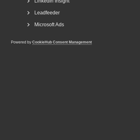
LinkedIn Insight
5 augusti
VD svarar
Leadfeeder
“Tillväxten tillbaka i fokus”
Microsoft Ads
Powered by
CookieHub Consent Management
29 juli
Debattartiklar
”Fackens arbetstidskrav hotar
jobb, välfärd och den svenska
modellen”
15 juli
Nyheter
Arbetsrätt i fokus för Almegas
utbildningshöst