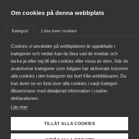
Almega
Förbund
Om cookies på denna webbplats
Almega Tjänste­förbunden
/
Aktuellt
/
Pressmeddelanden
/
Om Almega
Kategori
Lista över cookies
Almega Tjänste­företagen
Aktuellt
Cookies vi använder på webbplatsen är uppdelade i
Almega Utbildning
Drygt 300 nya medlemmar
kategorier och nedan kan du läsa vad de innebär och
under krisen
Innovations­företagen
tacka ja eller nej till alla cookies eller vissa av dem. När du
Medlemskapet
avaktiverar kategorier som tidigare har aktiverats kommer
Kompetens­företagen
alla cookies i den kategorin tas bort från webbläsaren. Du
Mina sidor
Året med corona har fått många nyckeltal att
kan även se en lista över alla cookies i varje kategori
Medie­företagen
vända nedåt. Efterfrågan har vikit, tillväxten
tillsammans med detaljerad information i cookie-
Kontakt
Säkerhets­företagen
backat och personalstyrkorna minskat. Ett
deklarationen.
undantag är Almegas medlemsantal. I takt med att
Läs mer
Tåg­företagen
Kurser & utbildningar
krisen drabbade många av landets tjänsteföretag,
Vård­företagarna
anslöt sig fler än någonsin till något av de nio
TILLÅT ALLA COOKIES
Påverkansarbete
förbunden.