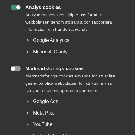
Analys-cookies

Analyseringscookies hjälper oss förbättra
webbplatsen genom att samla och rapportera
Fråga:
information om hur den används.
Google Analytics
För att minska smittspridningen av Covid-19 uppmanas
allmänheten att undvika besök i inomhusmiljöer där
Microsoft Clarity
trängsel kan uppstå och maximalt åtta personer får
samlas vid allmänna sammankomster eller offentliga
tillställningar. Men kan en chef bestämma att en
Marknadsförings-cookies

medarbetare inte får besöka ett inomhusgym, shoppa i
Marknadsförings-cookies används för att spåra
köpcentrum eller gå på restaurang på sin fritid, med
gester på olika webbplatser för att kunna visa
hänvisning till smittorisk?
relevanta och engagerande annonser.
Arbetsrättsexperten svarar:
Google Ads
Meta Pixel
Generellt sett kan en arbetsgivare inte annat än
undantagsvis ha synpunkter på vad medarbetaren gör på
YouTube
sin fritid. Men i och med pandemin befinner vi oss i ett läge