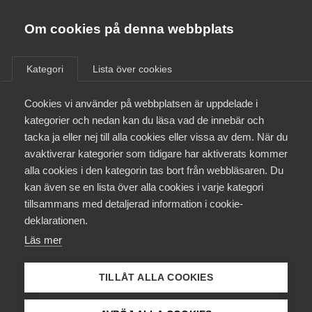
Almega
Förbund
Om cookies på denna webbplats
Almega Tjänste­förbunden
/
Aktuellt
/
Artiklar
/
Om Almega
Kategori
Lista över cookies
Almega Tjänste­företagen
Aktuellt
Cookies vi använder på webbplatsen är uppdelade i
Almega Utbildning
kategorier och nedan kan du läsa vad de innebär och
Innovations­företagen
tacka ja eller nej till alla cookies eller vissa av dem. När du
Medlemskapet
avaktiverar kategorier som tidigare har aktiverats kommer
Kompetens­företagen
alla cookies i den kategorin tas bort från webbläsaren. Du
Mina sidor
kan även se en lista över alla cookies i varje kategori
Medie­företagen
tillsammans med detaljerad information i cookie-
Kontakt
Säkerhets­företagen
deklarationen.
Läs mer
Tåg­företagen
Kurser & utbildningar
Vård­företagarna
TILLÅT ALLA COOKIES
Påverkansarbete
Kan en arbetsgivare ha