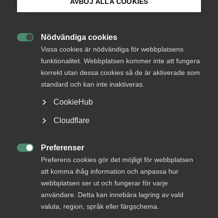
AVBÖJ ALLA COOKIES
synpunkter på
medarbetares fritid?
Bli medlem
Nödvändiga cookies

Logga in på Arbetsgivarguiden
Kan en chef bestämma över eller ha synpunkter på
Vissa cookies är nödvändiga för webbplatsens
funktionalitet. Webbplatsen kommer inte att fungera
vad medarbetare gör på sin fritid? Läs
korrekt utan dessa cookies så de är aktiverade som
arbetsrättsexpertens svar.
Sök på almega.se
standard och kan inte inaktiveras.
Arbetsgivarfrågor
18 december 2020
Artiklar
CookieHub
Press
Cloudflare
In English
MER OM ARBETSGIVARFRÅGOR
Cookie-inställningar
Preferenser

Preferens cookies gör det möjligt för webbplatsen
att komma ihåg information och anpassa hur
15 juli
webbplatsen ser ut och fungerar för varje
Arbetsrätt i fokus för Almegas
användare. Detta kan innebära lagring av vald
utbildningshöst
valuta, region, språk eller färgschema.